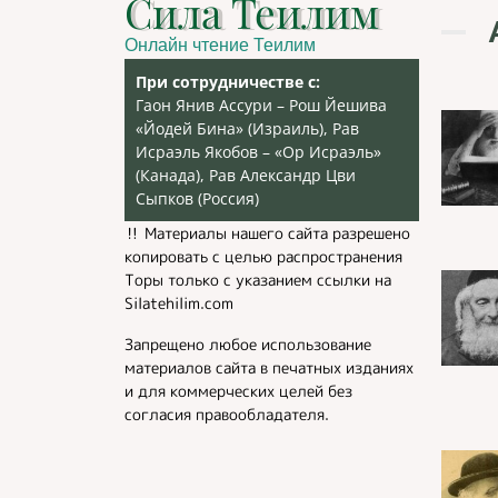
Сила Теилим
Онлайн чтение Теилим
При сотрудничестве с:
Гаон Янив Ассури – Рош Йешива
«Йодей Бина» (Израиль), Рав
Исраэль Якобов – «Ор Исраэль»
(Канада), Рав Александр Цви
Сыпков (Россия)
‼️ Материалы нашего сайта разрешено
копировать с целью распространения
Торы только с указанием ссылки на
Silatehilim.com
Запрещено любое использование
материалов сайта в печатных изданиях
и для коммерческих целей без
согласия правообладателя.