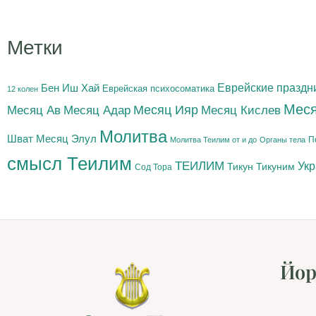
Метки
Бен Иш Хай
Еврейские праздн
Еврейская психосоматика
12 колен
Меся
Месяц Адар
Месяц Ияр
Месяц Кислев
Месяц Ав
Молитва
Шват
Месяц Элул
П
Молитва Теилим от и до
Органы тела
смысл Теилим
ТЕИЛИМ
Ук
Тикун
Тикуним
Сод Тора
Йор