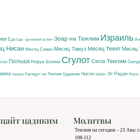
Израиль
Зоар на Теилим
ики
Еда
Еда - духовный аспект
Йо
ц Нисан
Месяц Тамуз
Месяц Тевет
Месяц
Месяц Сиван
Сгулот
Польша
Сила Теилим
Рефуа Шлема
Сипур
есах
раина
Число
Эт Рацон
Цадиким
Хасидут на Теилим
Ханука
Шабат
Янука
цайт цадиким
Молитвы
Теилим на сегодня – 23 Ава: 
108-112