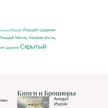
Йорцайт Цадиким
Йорцайт
м Кипур
 Тишрей
Месяц Хешван
Месяц
Скрытый
ей Цадиким
Книги и Брошюры
Акедат
главы
Ицхак