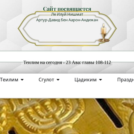
Сайт посвящается
Ле Илуй Нишмат
Артур-Давид бен Аарон-Андижан
Теилим на сегодня - 23 Ава: главы 108-112
Теилим
Сгулот
Цадиким
Празд