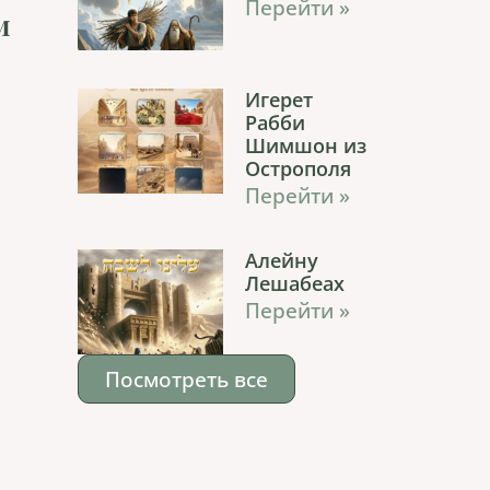
Перейти »
м
Игерет
Рабби
Шимшон из
Острополя
Перейти »
Алейну
Лешабеах
Перейти »
Посмотреть все