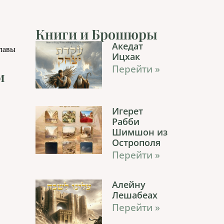
Книги и Брошюры
Акедат
главы
Ицхак
Перейти »
м
Игерет
Рабби
Шимшон из
Острополя
Перейти »
Алейну
Лешабеах
Перейти »