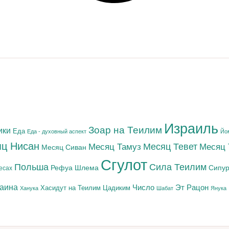
Израиль
Зоар на Теилим
ики
Еда
Еда - духовный аспект
Йо
ц Нисан
Месяц Тамуз
Месяц Тевет
Месяц
Месяц Сиван
Сгулот
Польша
Сила Теилим
Рефуа Шлема
Сипур
есах
раина
Число
Эт Рацон
Цадиким
Хасидут на Теилим
Ханука
Шабат
Янука