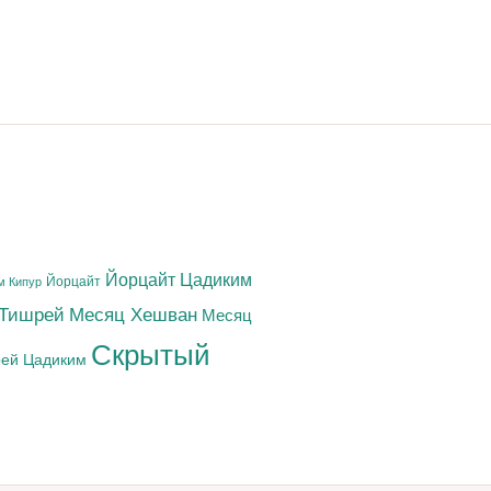
Йорцайт Цадиким
Йорцайт
м Кипур
 Тишрей
Месяц Хешван
Месяц
Скрытый
ей Цадиким