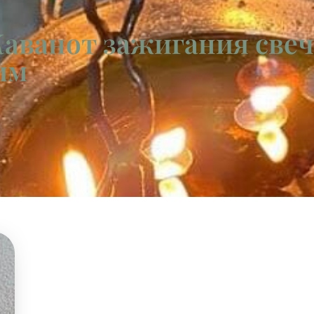
Каванот зажигания свеч
им