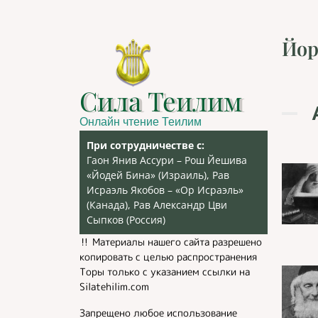
Йор
Сила Теилим
Онлайн чтение Теилим
При сотрудничестве с:
Гаон Янив Ассури – Рош Йешива
«Йодей Бина» (Израиль), Рав
Исраэль Якобов – «Ор Исраэль»
(Канада), Рав Александр Цви
Сыпков (Россия)
‼️ Материалы нашего сайта разрешено
копировать с целью распространения
Торы только с указанием ссылки на
Silatehilim.com
Запрещено любое использование