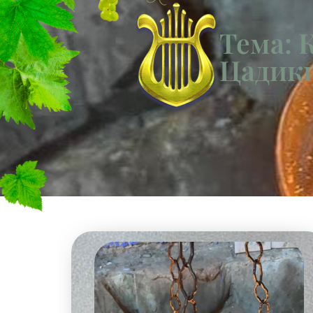
Тема: 
Цадик