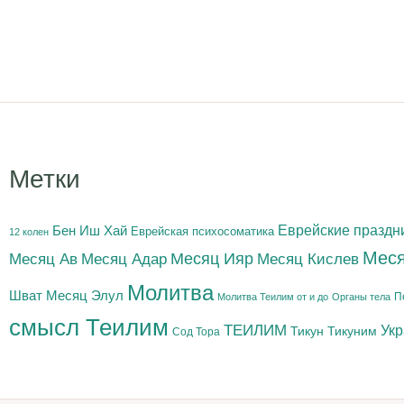
Метки
Бен Иш Хай
Еврейские праздн
Еврейская психосоматика
12 колен
Меся
Месяц Адар
Месяц Ияр
Месяц Кислев
Месяц Ав
Молитва
Шват
Месяц Элул
П
Молитва Теилим от и до
Органы тела
смысл Теилим
ТЕИЛИМ
Ук
Тикун
Тикуним
Сод Тора