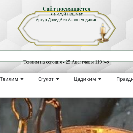
Сайт посвящается
Ле Илуй Нишмат
Артур-Давид бен Аарон-Андижан
Теилим на сегодня - 25 Ава: главы 119 א-ל
Теилим
Сгулот
Цадиким
Празд