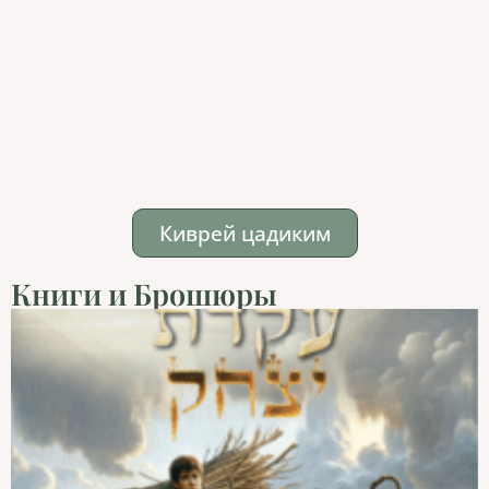
Киврей цадиким
Книги и Брошюры