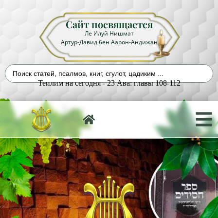
Сайт посвящается
Ле Илуй Нишмат
Артур-Давид бен Аарон-Андижан
Теилим на сегодня - 23 Ава: главы 108-112