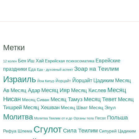
Метки
Бен Иш Хай
Еврейские
Еврейская психосоматика
12 колен
Зоар на Теилим
праздники
Еда
Еда - духовный аспект
Израиль
Йорцайт Цадиким
Месяц
Йорцайт
Йом Кипур
Месяц
Месяц Адар
Месяц Ияр
Месяц Кислев
Ав
Нисан
Месяц Тамуз
Месяц Тевет
Месяц
Месяц Сиван
Тишрей
Месяц Хешван
Месяц Шват
Месяц Элул
Молитва
Польша
Песах
Молитва Теилим от и до
Органы тела
Сгулот
Сила Теилим
Рефуа Шлема
Сипурей Цадиким