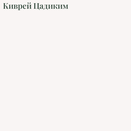
Киврей Цадиким