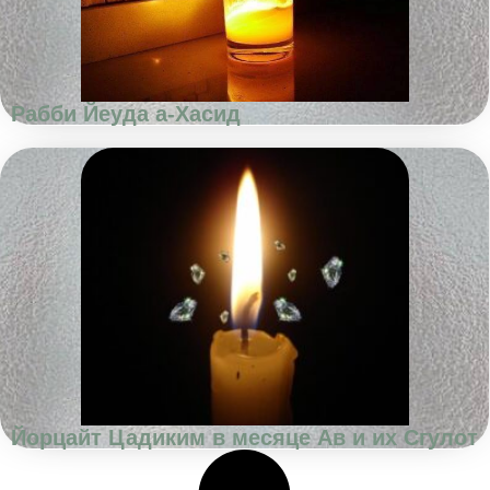
Рабби Йеуда а-Хасид
Йорцайт Цадиким в месяце Ав и их Сгулот