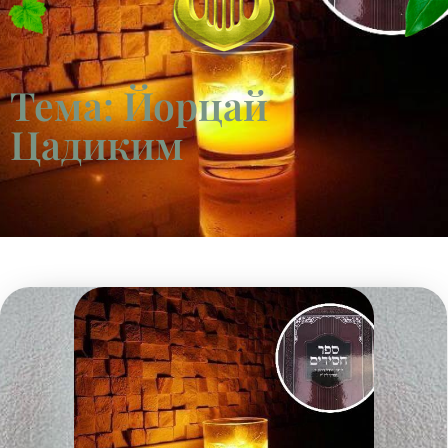
Тема: Йорцай
Цадиким