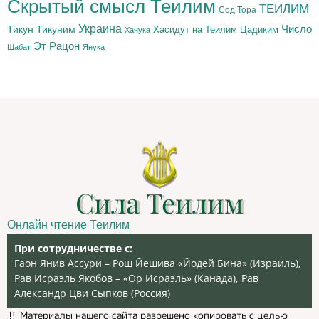
Скрытый смысл Теилим
ТЕИЛИМ
Сод Тора
Украина
Тикун
Тикуним
Число
Цадиким
Хасидут на Теилим
Ханука
Эт Рацон
Шабат
Янука
Сила Теилим
Онлайн чтение Теилим
При сотрудничестве с:
Гаон Янив Ассури – Рош Йешива «Йодей Бина» (Израиль),
Рав Исраэль Якобов – «Ор Исраэль» (Канада), Рав
Александр Цви Сыпков (Россия)
‼️ Материалы нашего сайта разрешено копировать с целью