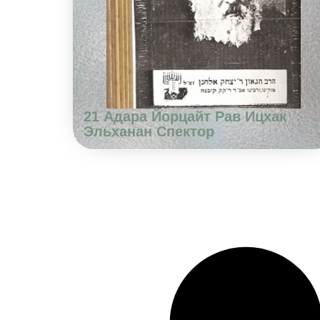
21 Адара Йорцайт Рав Ицхак
Эльханан Спектор