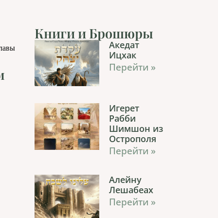
Книги и Брошюры
Акедат
главы
Ицхак
Перейти »
м
Игерет
Рабби
Шимшон из
Острополя
Перейти »
Алейну
Лешабеах
Перейти »