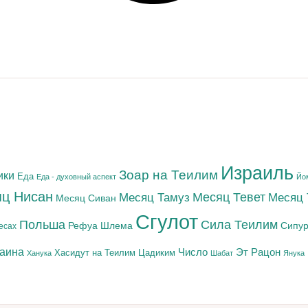
Израиль
Зоар на Теилим
ики
Еда
Еда - духовный аспект
Йо
ц Нисан
Месяц Тамуз
Месяц Тевет
Месяц
Месяц Сиван
Сгулот
Польша
Сила Теилим
Рефуа Шлема
Сипур
есах
раина
Число
Эт Рацон
Цадиким
Хасидут на Теилим
Ханука
Шабат
Янука