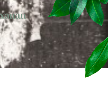
ьханан