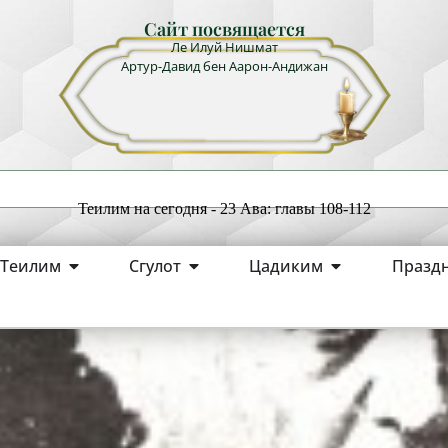
Сайт посвящается
Ле Илуй Нишмат
Артур-Давид бен Аарон-Андижан
Теилим на сегодня - 23 Ава: главы 108-112
Теилим
Сгулот
Цадиким
Празд