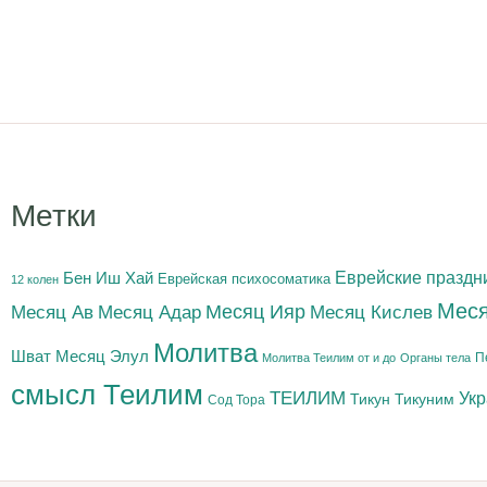
Метки
Бен Иш Хай
Еврейские праздн
Еврейская психосоматика
12 колен
Меся
Месяц Адар
Месяц Ияр
Месяц Кислев
Месяц Ав
Молитва
Шват
Месяц Элул
П
Молитва Теилим от и до
Органы тела
смысл Теилим
ТЕИЛИМ
Ук
Тикун
Тикуним
Сод Тора