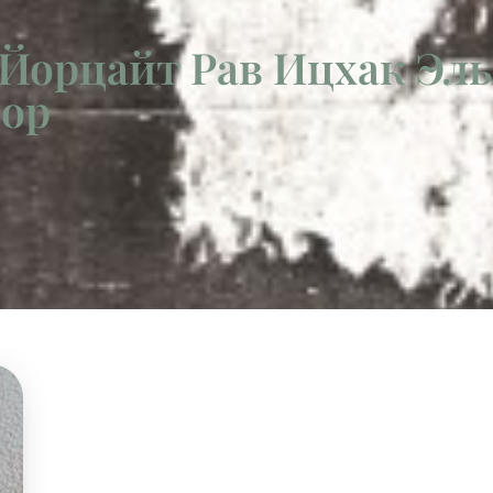
 Йорцайт Рав Ицхак Эл
ор