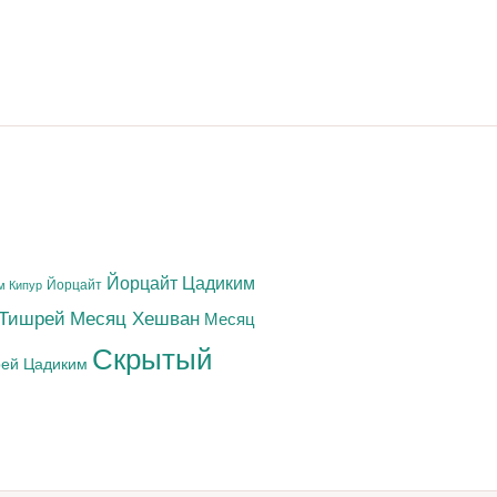
Йорцайт Цадиким
Йорцайт
м Кипур
 Тишрей
Месяц Хешван
Месяц
Скрытый
ей Цадиким