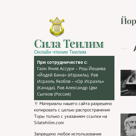
Йор
Сила Теилим
Онлайн чтение Теилим
При сотрудничестве с:
Гаон Янив Ассури – Рош Йешива
«Йодей Бина» (Израиль), Рав
Исраэль Якобов – «Ор Исраэль»
(Канада), Рав Александр Цви
Сыпков (Россия)
‼️ Материалы нашего сайта разрешено
копировать с целью распространения
Торы только с указанием ссылки на
Silatehilim.com
Запрещено любое использование