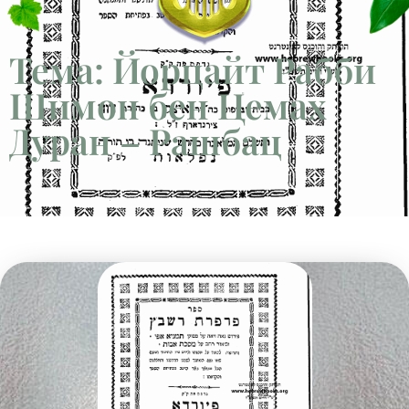
Тема: Йорцайт Рабби
Шимон бен Цемах
Дуран – Рашбац