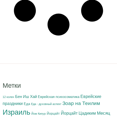
Метки
Бен Иш Хай
Еврейские
Еврейская психосоматика
12 колен
Зоар на Теилим
праздники
Еда
Еда - духовный аспект
Израиль
Йорцайт Цадиким
Месяц
Йорцайт
Йом Кипур