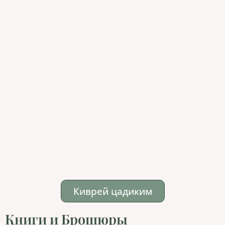
Киврей цадиким
Книги и Брошюры