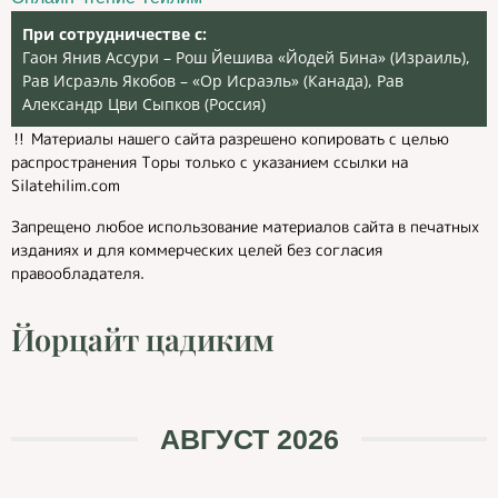
При сотрудничестве с:
Гаон Янив Ассури – Рош Йешива «Йодей Бина» (Израиль),
Рав Исраэль Якобов – «Ор Исраэль» (Канада), Рав
Александр Цви Сыпков (Россия)
‼️ Материалы нашего сайта разрешено копировать с целью
распространения Торы только с указанием ссылки на
Silatehilim.com
Запрещено любое использование материалов сайта в печатных
изданиях и для коммерческих целей без согласия
правообладателя.
Йорцайт цадиким
АВГУСТ 2026