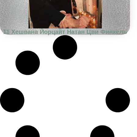
11 Хешвана Йорцайт Натан Цви Финкель