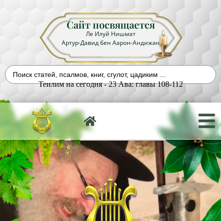
Сайт посвящается
Ле Илуй Нишмат
Артур-Давид бен Аарон-Андижан
Теилим на сегодня - 23 Ава: главы 108-112