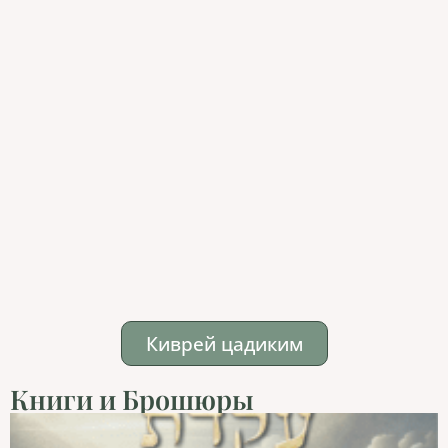
Киврей цадиким
Книги и Брошюры