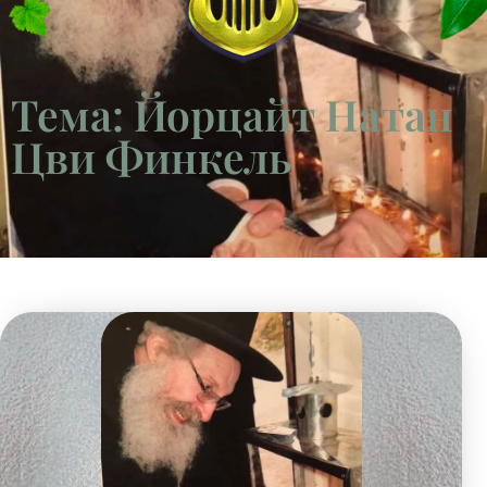
Тема: Йорцайт Натан
Цви Финкель