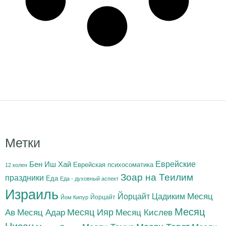
Метки
Бен Иш Хай
Еврейские
Еврейская психосоматика
12 колен
Зоар на Теилим
праздники
Еда
Еда - духовный аспект
Израиль
Йорцайт Цадиким
Месяц
Йорцайт
Йом Кипур
Месяц
Месяц Адар
Месяц Ияр
Месяц Кислев
Ав