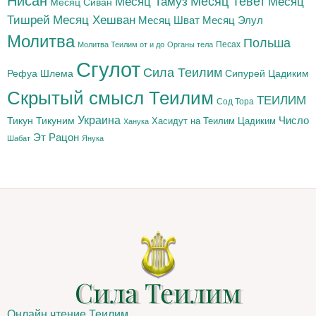
Нисан
Месяц Тамуз
Месяц Тевет
Месяц
Месяц Сиван
Тишрей
Месяц Хешван
Месяц Шват
Месяц Элул
Молитва
Польша
Песах
Молитва Теилим от и до
Органы тела
Сгулот
Сила Теилим
Рефуа Шлема
Сипурей Цадиким
Скрытый смысл Теилим
ТЕИЛИМ
Сод Тора
Украина
Тикун
Тикуним
Число
Цадиким
Хасидут на Теилим
Ханука
Эт Рацон
Шабат
Янука
Сила Теилим
Онлайн чтение Теилим