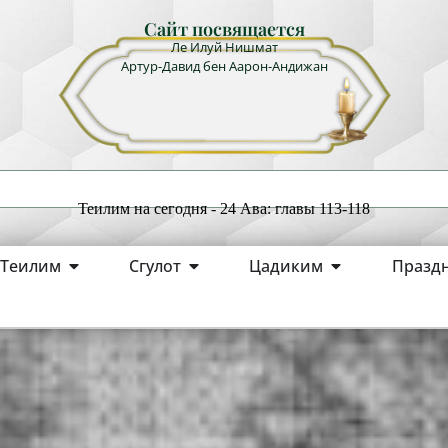
Сайт посвящается
Ле Илуй Нишмат
Артур-Давид бен Аарон-Андижан
Теилим на сегодня - 24 Ава: главы 113-118
Теилим
Сгулот
Цадиким
Празд