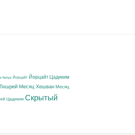
Йорцайт Цадиким
Йорцайт
м Кипур
 Тишрей
Месяц Хешван
Месяц
Скрытый
ей Цадиким