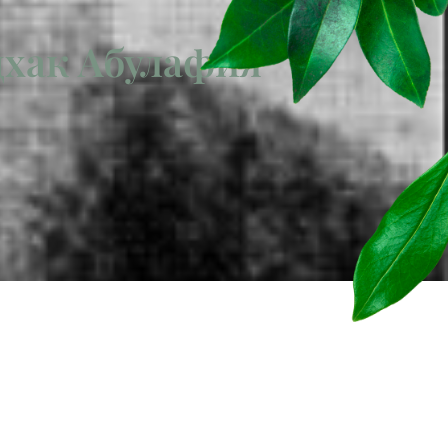
цхак Абулафия