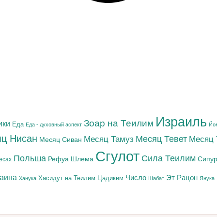
Израиль
Зоар на Теилим
ики
Еда
Еда - духовный аспект
Йо
ц Нисан
Месяц Тамуз
Месяц Тевет
Месяц
Месяц Сиван
Сгулот
Польша
Сила Теилим
Рефуа Шлема
Сипур
есах
раина
Число
Эт Рацон
Цадиким
Хасидут на Теилим
Ханука
Шабат
Янука