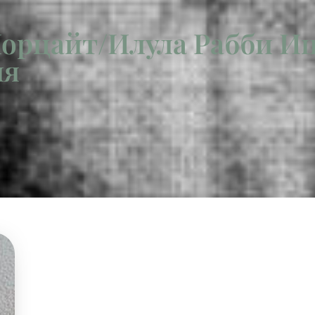
Йорцайт/Илула Рабби И
ия