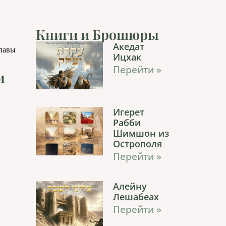
Книги и Брошюры
Акедат
главы
Ицхак
Перейти »
м
Игерет
Рабби
Шимшон из
Острополя
Перейти »
Алейну
Лешабеах
Перейти »