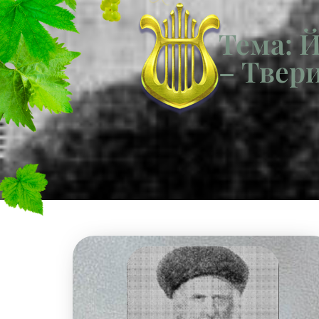
Тема: 
– Твер