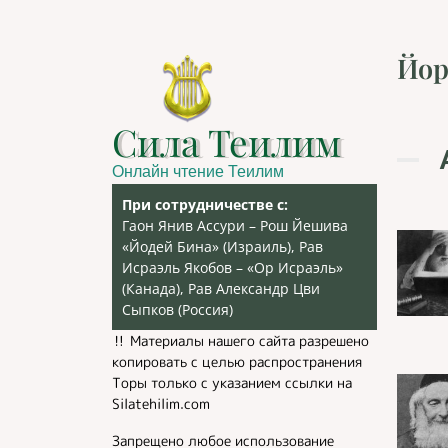
Йор
Сила Теилим
Онлайн чтение Теилим
При сотрудничестве с:
Гаон Янив Ассури – Рош Йешива
«Йодей Бина» (Израиль), Рав
Исраэль Якобов – «Ор Исраэль»
(Канада), Рав Александр Цви
Сыпков (Россия)
‼️ Материалы нашего сайта разрешено
копировать с целью распространения
Торы только с указанием ссылки на
Silatehilim.com
Запрещено любое использование