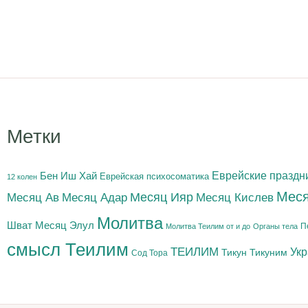
Метки
Бен Иш Хай
Еврейские праздн
Еврейская психосоматика
12 колен
Меся
Месяц Адар
Месяц Ияр
Месяц Кислев
Месяц Ав
Молитва
Шват
Месяц Элул
П
Молитва Теилим от и до
Органы тела
смысл Теилим
ТЕИЛИМ
Ук
Тикун
Тикуним
Сод Тора