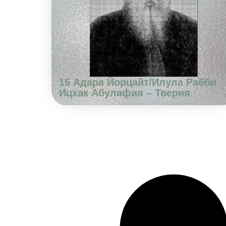
15 Адара Йорцайт/Илула Рабби
Ицхак Абулафия – Тверия