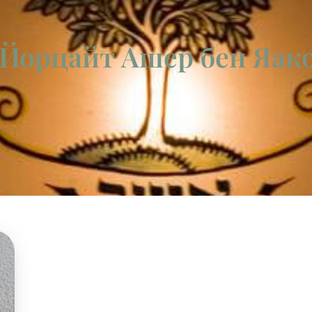
 Йорцайт Ашер бен Яак