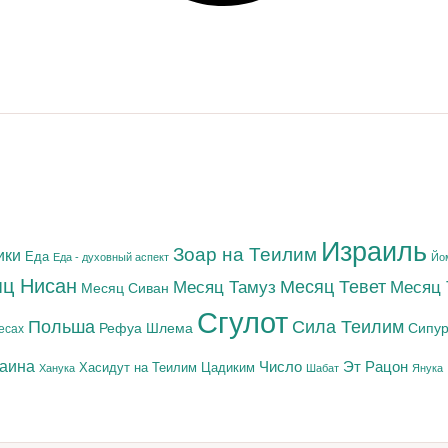
Израиль
Зоар на Теилим
ики
Еда
Еда - духовный аспект
Йо
ц Нисан
Месяц Тамуз
Месяц Тевет
Месяц
Месяц Сиван
Сгулот
Польша
Сила Теилим
Рефуа Шлема
Сипур
есах
раина
Число
Эт Рацон
Цадиким
Хасидут на Теилим
Ханука
Шабат
Янука