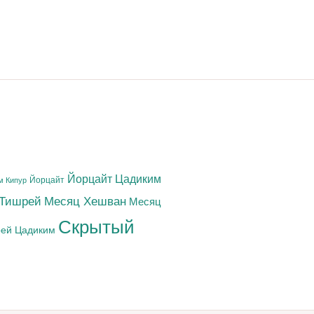
Йорцайт Цадиким
Йорцайт
м Кипур
 Тишрей
Месяц Хешван
Месяц
Скрытый
ей Цадиким