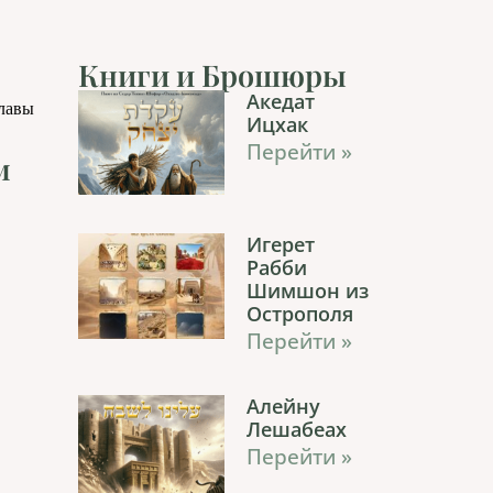
Книги и Брошюры
Акедат
главы
Ицхак
Перейти »
м
Игерет
Рабби
Шимшон из
Острополя
Перейти »
Алейну
Лешабеах
Перейти »