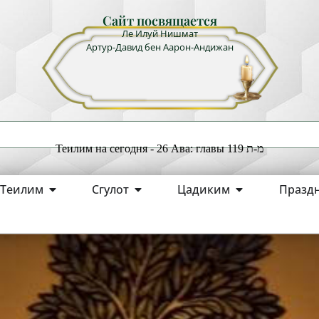
Сайт посвящается
Ле Илуй Нишмат
Артур-Давид бен Аарон-Андижан
Теилим на сегодня - 26 Ава: главы 119 מ-ת
Теилим
Сгулот
Цадиким
Празд