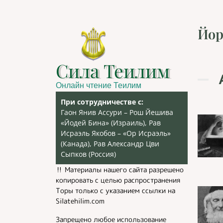
Йор
Сила Теилим
Онлайн чтение Теилим
При сотрудничестве с:
Гаон Янив Ассури – Рош Йешива
«Йодей Бина» (Израиль), Рав
Исраэль Якобов – «Ор Исраэль»
(Канада), Рав Александр Цви
Сыпков (Россия)
‼️ Материалы нашего сайта разрешено
копировать с целью распространения
Торы только с указанием ссылки на
Silatehilim.com
Запрещено любое использование