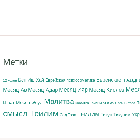
Метки
Бен Иш Хай
Еврейские праздн
Еврейская психосоматика
12 колен
Меся
Месяц Адар
Месяц Ияр
Месяц Кислев
Месяц Ав
Молитва
Шват
Месяц Элул
П
Молитва Теилим от и до
Органы тела
смысл Теилим
ТЕИЛИМ
Ук
Тикун
Тикуним
Сод Тора