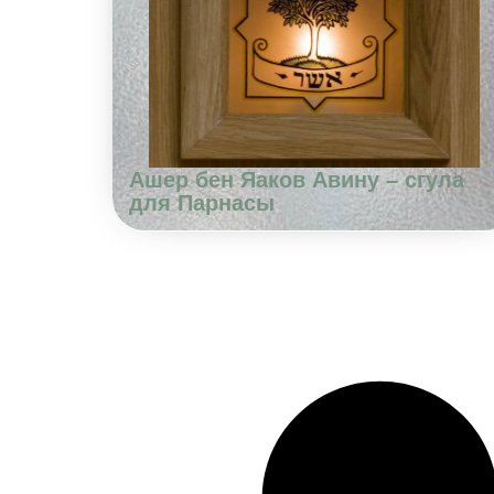
Ашер бен Яаков Авину – сгула
для Парнасы