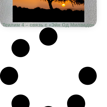
Теилим 4 – связь с «Эйн Од Милвадо»