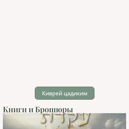
Киврей цадиким
Книги и Брошюры