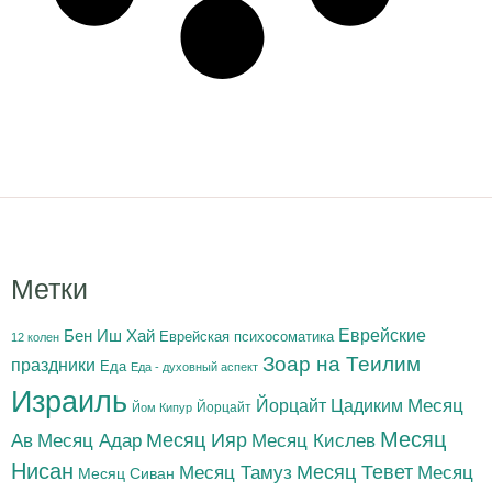
Метки
Бен Иш Хай
Еврейские
Еврейская психосоматика
12 колен
Зоар на Теилим
праздники
Еда
Еда - духовный аспект
Израиль
Йорцайт Цадиким
Месяц
Йорцайт
Йом Кипур
Месяц
Месяц Адар
Месяц Ияр
Месяц Кислев
Ав
Нисан
Месяц Тамуз
Месяц Тевет
Месяц
Месяц Сиван