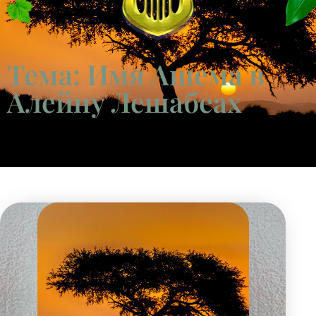
Тема: Имя Ашема в
Алейну Лешабеах