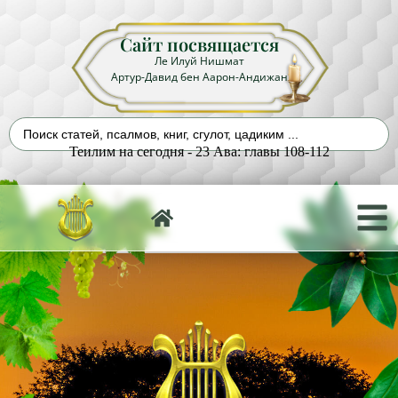
Сайт посвящается
Ле Илуй Нишмат
Артур-Давид бен Аарон-Андижан
Теилим на сегодня - 23 Ава: главы 108-112