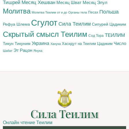
Тишрей
Месяц Хешван
Месяц Шват
Месяц Элул
Молитва
Польша
Песах
Молитва Теилим от и до
Органы тела
Сгулот
Сила Теилим
Рефуа Шлема
Сипурей Цадиким
Скрытый смысл Теилим
ТЕИЛИМ
Сод Тора
Украина
Тикун
Тикуним
Число
Цадиким
Хасидут на Теилим
Ханука
Эт Рацон
Шабат
Янука
Сила Теилим
Онлайн чтение Теилим