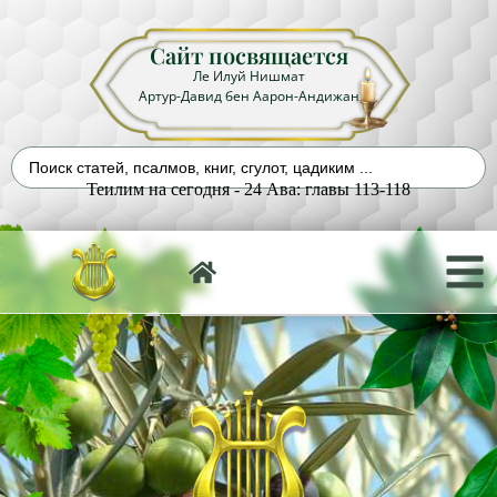
Сайт посвящается
Ле Илуй Нишмат
Артур-Давид бен Аарон-Андижан
Теилим на сегодня - 24 Ава: главы 113-118