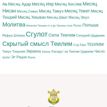
Месяц
Месяц Адар
Месяц Ияр
Месяц Кислев
Ав
Нисан
Месяц Тамуз
Месяц Тевет
Месяц
Месяц Сиван
Тишрей
Месяц Хешван
Месяц Шват
Месяц Элул
Молитва
Польша
Песах
Молитва Теилим от и до
Органы тела
Сгулот
Сила Теилим
Рефуа Шлема
Сипурей Цадиким
Скрытый смысл Теилим
ТЕИЛИМ
Сод Тора
Украина
Тикун
Тикуним
Число
Цадиким
Хасидут на Теилим
Ханука
Эт Рацон
Шабат
Янука