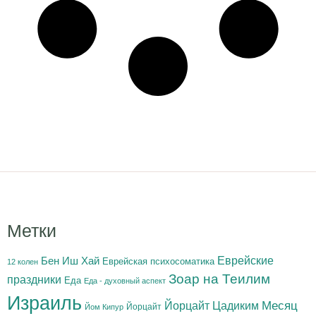
Метки
Бен Иш Хай
Еврейские
Еврейская психосоматика
12 колен
Зоар на Теилим
праздники
Еда
Еда - духовный аспект
Израиль
Йорцайт Цадиким
Месяц
Йорцайт
Йом Кипур