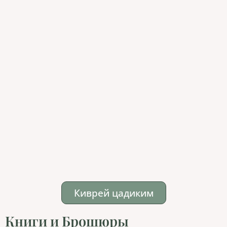
Киврей цадиким
Книги и Брошюры