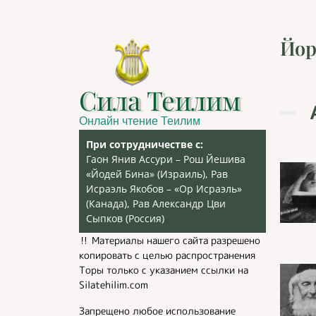
Йор
Сила Теилим
Онлайн чтение Теилим
При сотрудничестве с:
Гаон Янив Ассури – Рош Йешива
«Йодей Бина» (Израиль), Рав
Исраэль Якобов – «Ор Исраэль»
(Канада), Рав Александр Цви
Сыпков (Россия)
‼️ Материалы нашего сайта разрешено
копировать с целью распространения
Торы только с указанием ссылки на
Silatehilim.com
Запрещено любое использование