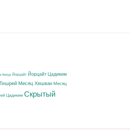
Йорцайт Цадиким
Йорцайт
м Кипур
 Тишрей
Месяц Хешван
Месяц
Скрытый
ей Цадиким