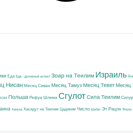
Израиль
Зоар на Теилим
ики
Еда
Еда - духовный аспект
Йо
ц Нисан
Месяц Тамуз
Месяц Тевет
Месяц
Месяц Сиван
Сгулот
Польша
Сила Теилим
Рефуа Шлема
Сипур
есах
раина
Число
Эт Рацон
Цадиким
Хасидут на Теилим
Ханука
Шабат
Янука