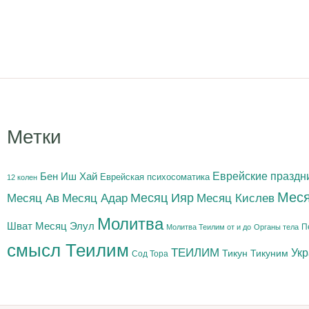
Метки
Бен Иш Хай
Еврейские праздн
Еврейская психосоматика
12 колен
Меся
Месяц Адар
Месяц Ияр
Месяц Кислев
Месяц Ав
Молитва
Шват
Месяц Элул
П
Молитва Теилим от и до
Органы тела
смысл Теилим
ТЕИЛИМ
Ук
Тикун
Тикуним
Сод Тора