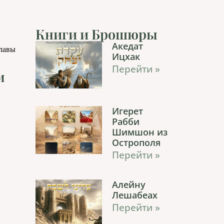
Книги и Брошюры
Акедат
главы
Ицхак
Перейти »
м
Игерет
Рабби
Шимшон из
Острополя
Перейти »
Алейну
Лешабеах
Перейти »