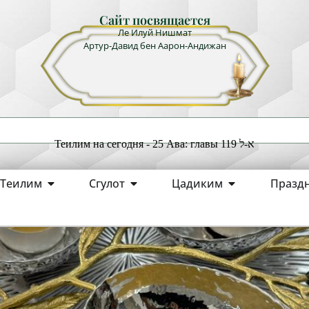
Сайт посвящается
Ле Илуй Нишмат
Артур-Давид бен Аарон-Андижан
Теилим на сегодня - 25 Ава: главы 119 א-ל
Теилим
Сгулот
Цадиким
Празд