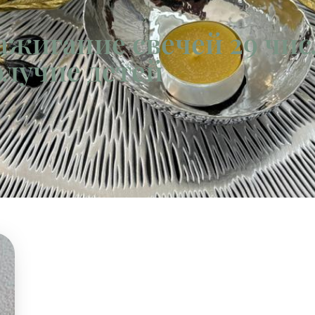
ажигание свечей 29 чис
олучие детей