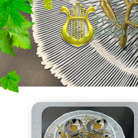
Тема: З
благоп