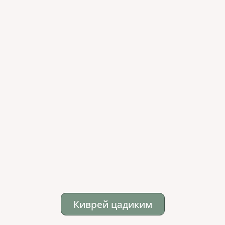
Киврей цадиким