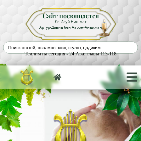
Сайт посвящается
Ле Илуй Нишмат
Артур-Давид бен Аарон-Андижан
Теилим на сегодня - 24 Ава: главы 113-118