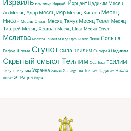
Израиль
Йорцайт Цадиким
Месяц
Йорцайт
Йом Кипур
Месяц
Месяц Адар
Месяц Ияр
Месяц Кислев
Ав
Нисан
Месяц Тамуз
Месяц Тевет
Месяц
Месяц Сиван
Тишрей
Месяц Хешван
Месяц Шват
Месяц Элул
Молитва
Польша
Песах
Молитва Теилим от и до
Органы тела
Сгулот
Сила Теилим
Рефуа Шлема
Сипурей Цадиким
Скрытый смысл Теилим
ТЕИЛИМ
Сод Тора
Украина
Тикун
Тикуним
Число
Цадиким
Хасидут на Теилим
Ханука
Эт Рацон
Шабат
Янука