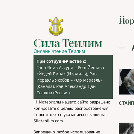
Йор
Сила Теилим
Онлайн чтение Теилим
При сотрудничестве с:
Гаон Янив Ассури – Рош Йешива
«Йодей Бина» (Израиль), Рав
Исраэль Якобов – «Ор Исраэль»
(Канада), Рав Александр Цви
Сыпков (Россия)
‼️ Материалы нашего сайта разрешено
СТАЙП
копировать с целью распространения
Торы только с указанием ссылки на
Silatehilim.com
Запрещено любое использование