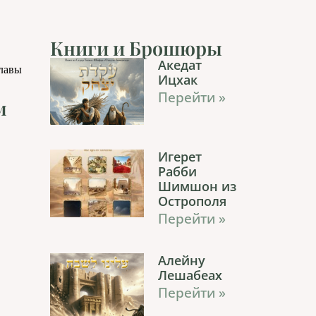
Книги и Брошюры
Акедат
главы
Ицхак
Перейти »
м
Игерет
Рабби
Шимшон из
Острополя
Перейти »
Алейну
Лешабеах
Перейти »