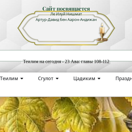
Сайт посвящается
Ле Илуй Нишмат
Артур-Давид бен Аарон-Андижан
Теилим на сегодня - 23 Ава: главы 108-112
Теилим
Сгулот
Цадиким
Празд