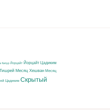
Йорцайт Цадиким
Йорцайт
м Кипур
 Тишрей
Месяц Хешван
Месяц
Скрытый
ей Цадиким