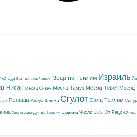
Израиль
Зоар на Теилим
ики
Еда
Еда - духовный аспект
Йо
ц Нисан
Месяц Тамуз
Месяц Тевет
Месяц
Месяц Сиван
Сгулот
Польша
Сила Теилим
Рефуа Шлема
Сипур
есах
раина
Число
Эт Рацон
Цадиким
Хасидут на Теилим
Ханука
Шабат
Янука