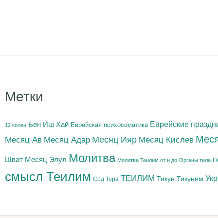
Метки
Бен Иш Хай
Еврейские праздн
Еврейская психосоматика
12 колен
Меся
Месяц Адар
Месяц Ияр
Месяц Кислев
Месяц Ав
Молитва
Шват
Месяц Элул
П
Молитва Теилим от и до
Органы тела
смысл Теилим
ТЕИЛИМ
Ук
Тикун
Тикуним
Сод Тора