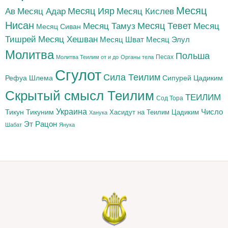
Месяц
Месяц Адар
Месяц Ияр
Месяц Кислев
Ав
Нисан
Месяц Тамуз
Месяц Тевет
Месяц
Месяц Сиван
Тишрей
Месяц Хешван
Месяц Шват
Месяц Элул
Молитва
Польша
Песах
Молитва Теилим от и до
Органы тела
Сгулот
Сила Теилим
Рефуа Шлема
Сипурей Цадиким
Скрытый смысл Теилим
ТЕИЛИМ
Сод Тора
Украина
Тикун
Тикуним
Число
Цадиким
Хасидут на Теилим
Ханука
Эт Рацон
Шабат
Янука