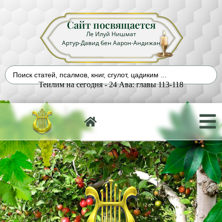
Сайт посвящается
Ле Илуй Нишмат
Артур-Давид бен Аарон-Андижан
Теилим на сегодня - 24 Ава: главы 113-118