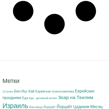
Метки
Бен Иш Хай
Еврейские
Еврейская психосоматика
12 колен
Зоар на Теилим
праздники
Еда
Еда - духовный аспект
Израиль
Йорцайт Цадиким
Месяц
Йорцайт
Йом Кипур