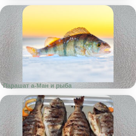
Парашат а-Ман и рыба