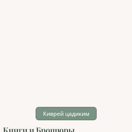
Киврей цадиким
Книги и Брошюры