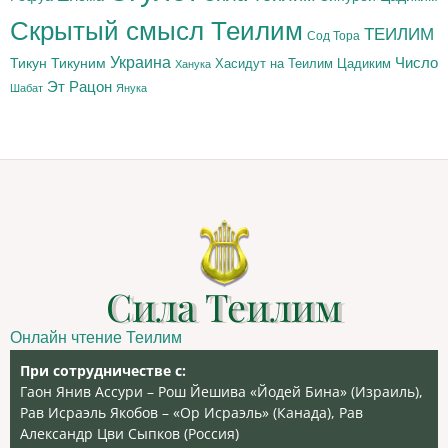
Скрытый смысл Теилим
ТЕИЛИМ
Сод Тора
Украина
Тикун
Тикуним
Число
Цадиким
Хасидут на Теилим
Ханука
Эт Рацон
Шабат
Янука
Сила Теилим
Онлайн чтение Теилим
При сотрудничестве с:
Гаон Янив Ассури – Рош Йешива «Йодей Бина» (Израиль),
Рав Исраэль Якобов – «Ор Исраэль» (Канада), Рав
Александр Цви Сыпков (Россия)