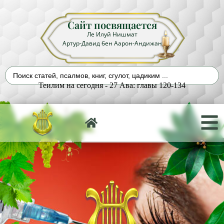
Сайт посвящается
Ле Илуй Нишмат
Артур-Давид бен Аарон-Андижан
Теилим на сегодня - 27 Ава: главы 120-134