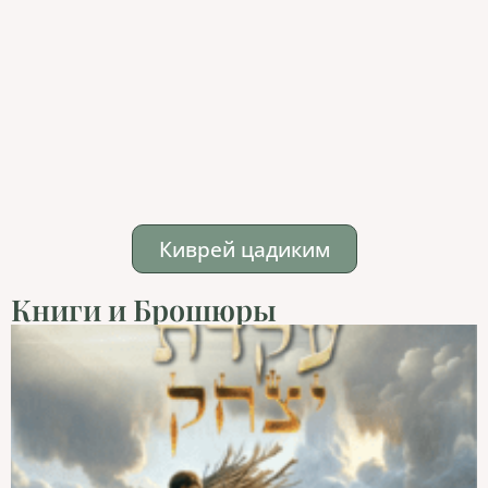
Киврей цадиким
Книги и Брошюры