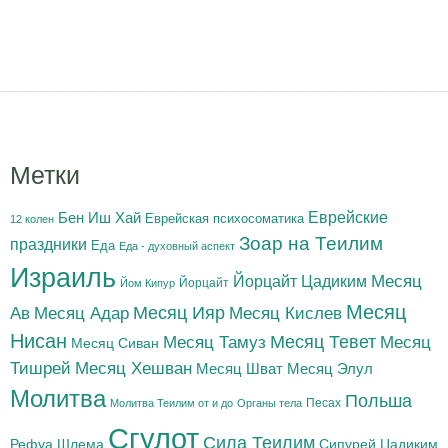
Метки
Бен Иш Хай
Еврейские
Еврейская психосоматика
12 колен
Зоар на Теилим
праздники
Еда
Еда - духовный аспект
Израиль
Йорцайт Цадиким
Месяц
Йорцайт
Йом Кипур
Месяц
Месяц Адар
Месяц Ияр
Месяц Кислев
Ав
Нисан
Месяц Тамуз
Месяц Тевет
Месяц
Месяц Сиван
Тишрей
Месяц Хешван
Месяц Шват
Месяц Элул
Молитва
Польша
Песах
Молитва Теилим от и до
Органы тела
Сгулот
Сила Теилим
Рефуа Шлема
Сипурей Цадиким