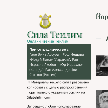
Йор
Сила Теилим
Онлайн чтение Теилим
При сотрудничестве с:
Гаон Янив Ассури – Рош Йешива
«Йодей Бина» (Израиль), Рав
Исраэль Якобов – «Ор Исраэль»
(Канада), Рав Александр Цви
Сыпков (Россия)
‼️ Материалы нашего сайта разрешено
копировать с целью распространения
Торы только с указанием ссылки на
Silatehilim.com
Запрещено любое использование