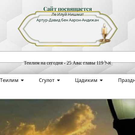
Сайт посвящается
Ле Илуй Нишмат
Артур-Давид бен Аарон-Андижан
Теилим на сегодня - 25 Ава: главы 119 א-ל
Теилим
Сгулот
Цадиким
Празд