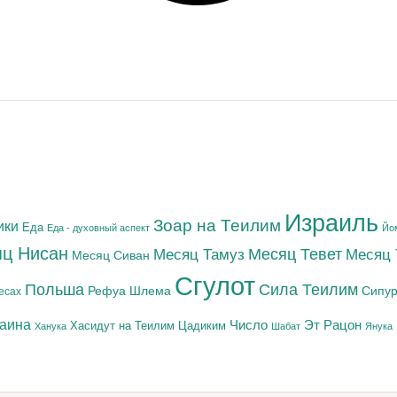
Израиль
Зоар на Теилим
ики
Еда
Еда - духовный аспект
Йо
ц Нисан
Месяц Тамуз
Месяц Тевет
Месяц
Месяц Сиван
Сгулот
Польша
Сила Теилим
Рефуа Шлема
Сипур
есах
раина
Число
Эт Рацон
Цадиким
Хасидут на Теилим
Ханука
Шабат
Янука