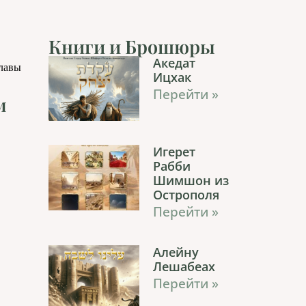
Книги и Брошюры
Акедат
главы
Ицхак
Перейти »
м
Игерет
Рабби
Шимшон из
Острополя
Перейти »
Алейну
Лешабеах
Перейти »