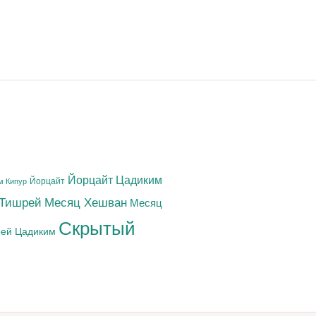
Йорцайт Цадиким
Йорцайт
м Кипур
 Тишрей
Месяц Хешван
Месяц
Скрытый
ей Цадиким