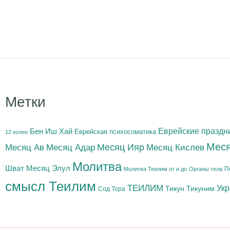
Метки
Бен Иш Хай
Еврейские праздн
Еврейская психосоматика
12 колен
Меся
Месяц Адар
Месяц Ияр
Месяц Кислев
Месяц Ав
Молитва
Шват
Месяц Элул
П
Молитва Теилим от и до
Органы тела
смысл Теилим
ТЕИЛИМ
Ук
Тикун
Тикуним
Сод Тора