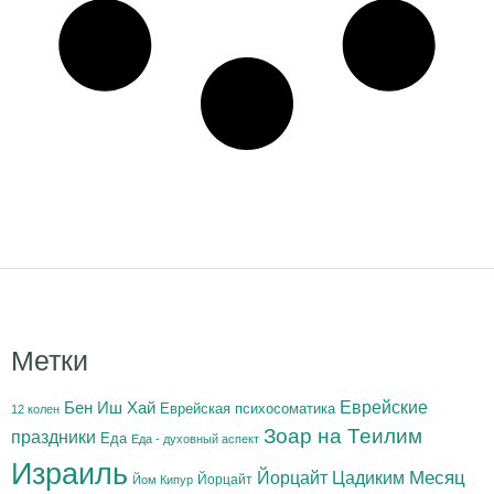
Метки
Бен Иш Хай
Еврейские
Еврейская психосоматика
12 колен
Зоар на Теилим
праздники
Еда
Еда - духовный аспект
Израиль
Йорцайт Цадиким
Месяц
Йорцайт
Йом Кипур