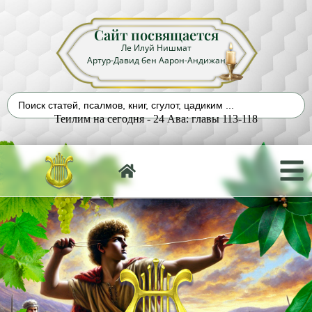
Сайт посвящается
Ле Илуй Нишмат
Артур-Давид бен Аарон-Андижан
Теилим на сегодня - 24 Ава: главы 113-118