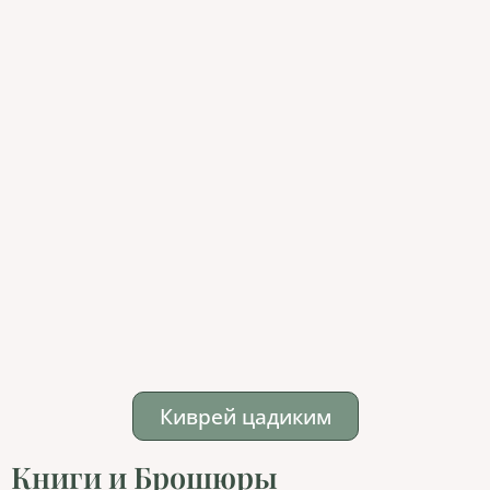
Киврей цадиким
Книги и Брошюры