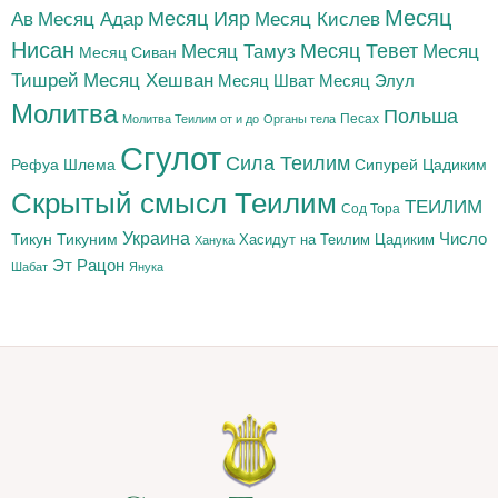
Месяц
Месяц Адар
Месяц Ияр
Месяц Кислев
Ав
Нисан
Месяц Тамуз
Месяц Тевет
Месяц
Месяц Сиван
Тишрей
Месяц Хешван
Месяц Шват
Месяц Элул
Молитва
Польша
Песах
Молитва Теилим от и до
Органы тела
Сгулот
Сила Теилим
Рефуа Шлема
Сипурей Цадиким
Скрытый смысл Теилим
ТЕИЛИМ
Сод Тора
Украина
Тикун
Тикуним
Число
Цадиким
Хасидут на Теилим
Ханука
Эт Рацон
Шабат
Янука