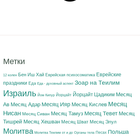
Метки
Бен Иш Хай
Еврейские
Еврейская психосоматика
12 колен
Зоар на Теилим
праздники
Еда
Еда - духовный аспект
Израиль
Йорцайт Цадиким
Месяц
Йорцайт
Йом Кипур
Месяц
Месяц Адар
Месяц Ияр
Месяц Кислев
Ав
Нисан
Месяц Тамуз
Месяц Тевет
Месяц
Месяц Сиван
Тишрей
Месяц Хешван
Месяц Шват
Месяц Элул
Молитва
Польша
Песах
Молитва Теилим от и до
Органы тела