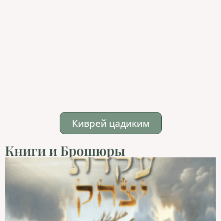
Киврей цадиким
Книги и Брошюры