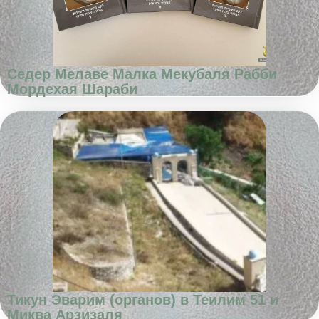
Седер Мелаве Малка Мекубаля Рабби
Мордехая Шараби
Тикун Эварим (органов) в Теилим 51 и
Миква Арзизаля