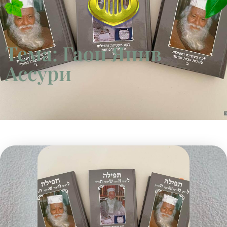
Тема: Гаон Янив
Ассури