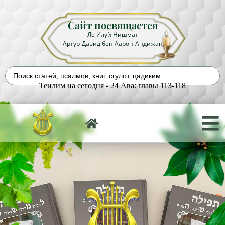
Сайт посвящается
Ле Илуй Нишмат
Артур-Давид бен Аарон-Андижан
Теилим на сегодня - 24 Ава: главы 113-118