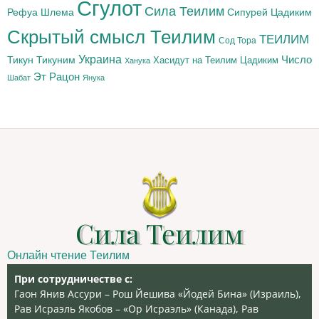
Сгулот
Сила Теилим
Рефуа Шлема
Сипурей Цадиким
Скрытый смысл Теилим
ТЕИЛИМ
Сод Тора
Украина
Тикун
Тикуним
Число
Цадиким
Хасидут на Теилим
Ханука
Эт Рацон
Шабат
Янука
Сила Теилим
Онлайн чтение Теилим
При сотрудничестве с:
Гаон Янив Ассури – Рош Йешива «Йодей Бина» (Израиль),
Рав Исраэль Якобов – «Ор Исраэль» (Канада), Рав