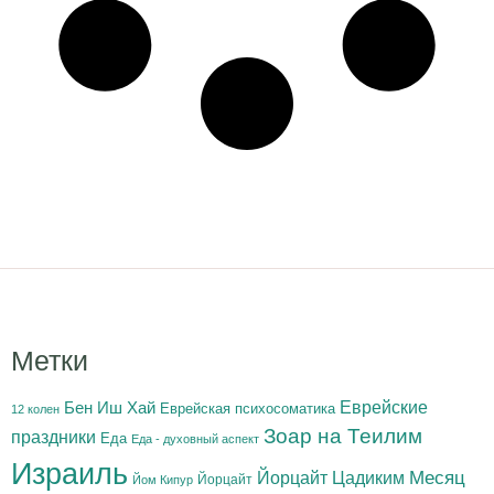
Метки
Бен Иш Хай
Еврейские
Еврейская психосоматика
12 колен
Зоар на Теилим
праздники
Еда
Еда - духовный аспект
Израиль
Йорцайт Цадиким
Месяц
Йорцайт
Йом Кипур