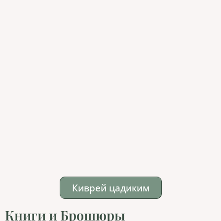
Киврей цадиким
Книги и Брошюры