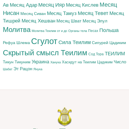
Месяц
Месяц Адар
Месяц Ияр
Месяц Кислев
Ав
Нисан
Месяц Тамуз
Месяц Тевет
Месяц
Месяц Сиван
Тишрей
Месяц Хешван
Месяц Шват
Месяц Элул
Молитва
Польша
Песах
Молитва Теилим от и до
Органы тела
Сгулот
Сила Теилим
Рефуа Шлема
Сипурей Цадиким
Скрытый смысл Теилим
ТЕИЛИМ
Сод Тора
Украина
Тикун
Тикуним
Число
Цадиким
Хасидут на Теилим
Ханука
Эт Рацон
Шабат
Янука