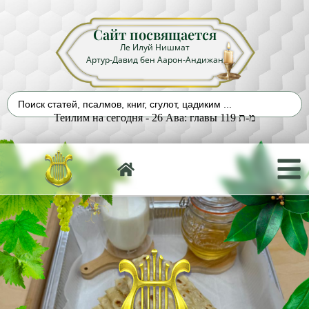
Сайт посвящается
Ле Илуй Нишмат
Артур-Давид бен Аарон-Андижан
Теилим на сегодня - 26 Ава: главы 119 מ-ת