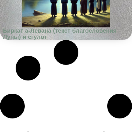
Биркат а-Левана (текст благословения
Луны) и сгулот