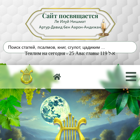
Сайт посвящается
Ле Илуй Нишмат
Артур-Давид бен Аарон-Андижан
Теилим на сегодня - 25 Ава: главы 119 א-ל