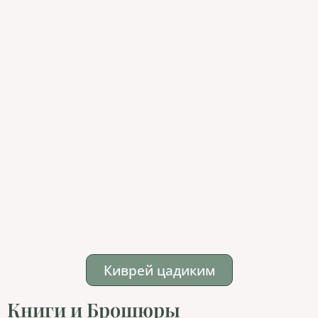
Киврей цадиким
Книги и Брошюры