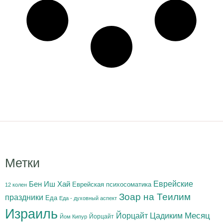
Метки
Бен Иш Хай
Еврейские
Еврейская психосоматика
12 колен
Зоар на Теилим
праздники
Еда
Еда - духовный аспект
Израиль
Йорцайт Цадиким
Месяц
Йорцайт
Йом Кипур