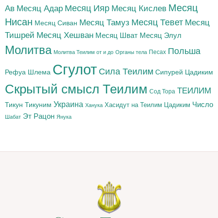
Месяц
Месяц Адар
Месяц Ияр
Месяц Кислев
Ав
Нисан
Месяц Тамуз
Месяц Тевет
Месяц
Месяц Сиван
Тишрей
Месяц Хешван
Месяц Шват
Месяц Элул
Молитва
Польша
Песах
Молитва Теилим от и до
Органы тела
Сгулот
Сила Теилим
Рефуа Шлема
Сипурей Цадиким
Скрытый смысл Теилим
ТЕИЛИМ
Сод Тора
Украина
Тикун
Тикуним
Число
Цадиким
Хасидут на Теилим
Ханука
Эт Рацон
Шабат
Янука