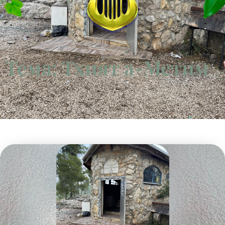
Тема: Тхият а-Метим