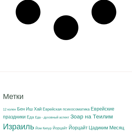
Метки
Бен Иш Хай
Еврейские
Еврейская психосоматика
12 колен
Зоар на Теилим
праздники
Еда
Еда - духовный аспект
Израиль
Йорцайт Цадиким
Месяц
Йорцайт
Йом Кипур