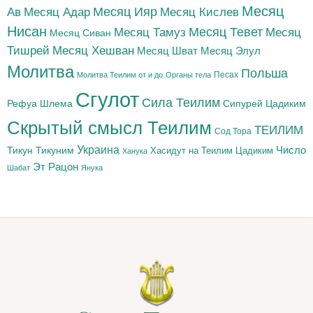
Месяц
Месяц Адар
Месяц Ияр
Месяц Кислев
Ав
Нисан
Месяц Тамуз
Месяц Тевет
Месяц
Месяц Сиван
Тишрей
Месяц Хешван
Месяц Шват
Месяц Элул
Молитва
Польша
Песах
Молитва Теилим от и до
Органы тела
Сгулот
Сила Теилим
Рефуа Шлема
Сипурей Цадиким
Скрытый смысл Теилим
ТЕИЛИМ
Сод Тора
Украина
Тикун
Тикуним
Число
Цадиким
Хасидут на Теилим
Ханука
Эт Рацон
Шабат
Янука