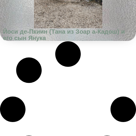
Йоси де-Пкиин (Тана из Зоар а-Кадош) и
его сын Янука