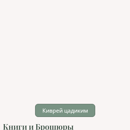
Киврей цадиким
Книги и Брошюры