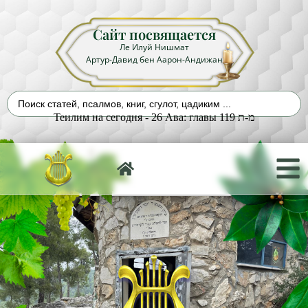
Сайт посвящается
Ле Илуй Нишмат
Артур-Давид бен Аарон-Андижан
Теилим на сегодня - 26 Ава: главы 119 מ-ת