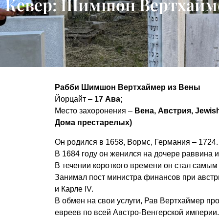
Кевер: Шимшон Вертхайм
Рабби Шимшон Вертхаймер из Вены
Йорцайт –
17 Ава;
Место захоронения –
Вена, Австрия,
Jewis
Дома престарелых)
Он родился в 1658, Вормс, Германия – 1724
В 1684 году он женился на дочере раввина и
В течении короткого времени он стал самым
Занимал пост министра финансов при австри
и Карле IV.
В обмен на свои услуги, Рав Вертхаймер пр
евреев по всей Австро-Венгерской империи.