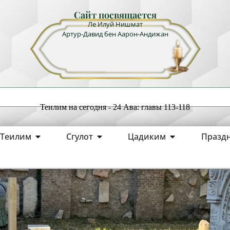
Сайт посвящается
Ле Илуй Нишмат
Артур-Давид бен Аарон-Андижан
Теилим на сегодня - 24 Ава: главы 113-118
Теилим
Сгулот
Цадиким
Празд