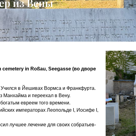
ер из Вены
h cemetery in Roßau, Seegasse (во дворе
. Учился в Йешивах Вормса и Франкфурта.
з Манхайма и переехал в Вену.
 богатым евреем того времени.
йских императорах Леопольде I, Иосифе I,
осил лучшее лечение для своих собратьев-