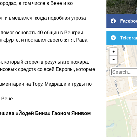
ородах, в том числе в Вене и во
я, и вмешался, когда подобная угроза
Facebo
помог основать 40 общин в Венгрии.
Telegr
фурте, и поставил своего зятя, Рава
+
−
г, который сгорел в результате пожара.
нсовых средств со всей Европы, которые
ментарии на Тору, Мидраши и труды по
 Вене.
Йешива «Йодей Бина» Гаоном Янивом