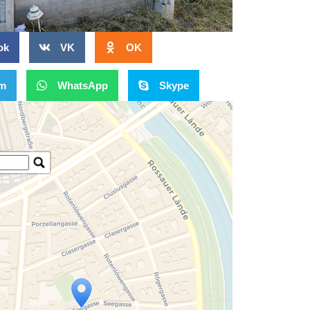
ok
VK
OK
am
WhatsApp
Skype
Travelers' Map is loading...
If you see this after your page is loaded