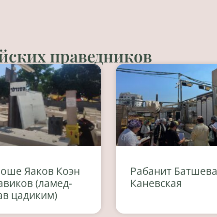
йских праведников
оше Яаков Коэн
Рабанит Батшев
авиков (ламед-
Каневская
ав цадиким)