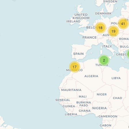
41
18
19
Travelers' Map is loading...
If you see this after your page is loaded completely, leafletJS files are missing.
2
17