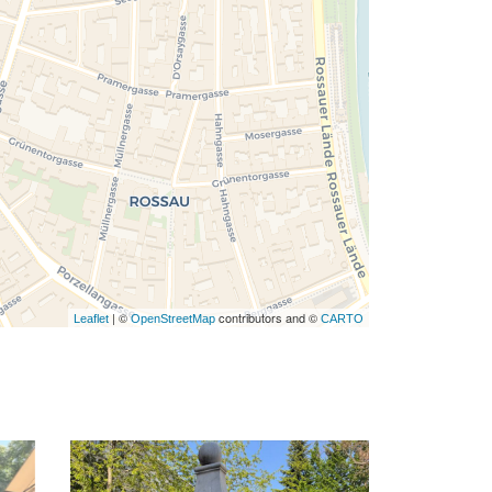
completely, leafletJS files are missing.
| ©
contributors and ©
Leaflet
OpenStreetMap
CARTO