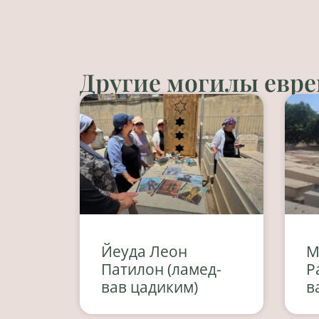
Другие могилы евре
Йеуда Леон
М
Патилон (ламед-
Р
вав цадиким)
в