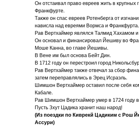
Он отстаивал право евреев жить в крупных г
Франкфурте.
Также он спас евреев Ротенберга от изгнани
нависла над евреями Вормса и Франкфурта.
Рав Вертхаймер являлся Талмид Хахамом и 
Он основал и финансировал Йешиву во Франк
Моше Канна, во главе Йешивы.
В Вене им был основа Бейт Дин.
В 1712 году он перестроил город Никольсбур
Рав Вертхаймер также отвечал за сбор фина
затем переправлялись в Эрец Исраэль.
Шимшон Вертхаймер оставил после себя ком
Кабале.
Рав Шимшон Вертхаймер умер в 1724 году в
Пусть Зхут Цадика хранит наш народ!
(Из поездки по Киврекй Цадиким с Рош 
Ассури)