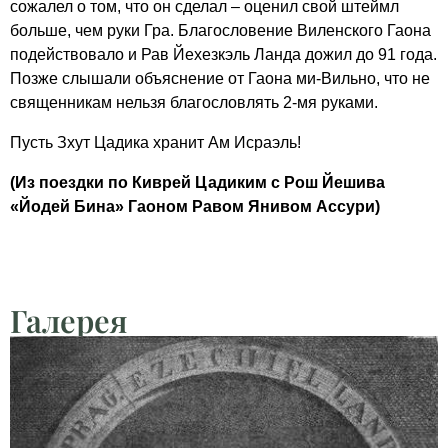
сожалел о том, что он сделал – оценил свой штеймл
больше, чем руки Гра. Благословение Виленского Гаона
подействовало и Рав Йехезкэль Ланда дожил до 91 года.
Позже слышали объяснение от Гаона ми-Вильно, что не
священникам нельзя благословлять 2-мя руками.
Пусть Зхут Цадика хранит Ам Исраэль!
(Из поездки по Киврей Цадиким с Рош Йешива
«Йодей Бина» Гаоном Равом Янивом Ассури)
Галерея