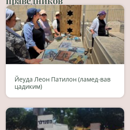
праведников
Йеуда Леон Патилон (ламед-вав
цадиким)