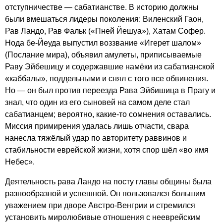
отступничестве — сабатианстве. В историю должны
были вмешаться лидеры поколения: Виленский Гаон,
Рав Ландо, Рав Фальк («Пней Йешуа»), Хатам Софер.
Нода бе-Йеуда выпустил воззвание «Игерет шалом»
(Послание мира), объявил амулеты, приписываемые
Раву Эйбешицу и содержавшие намёки из сабатианской
«каббалы», поддельными и снял с того все обвинения.
Но — он был против переезда Рава Эйбишица в Прагу и
знал, что один из его сыновей на самом деле стал
сабатианцем; вероятно, какие-то сомнения оставались.
Миссия примирения удалась лишь отчасти, свара
нанесла тяжёлый удар по авторитету раввинов и
стабильности еврейской жизни, хотя спор шёл «во имя
Небес».
Деятельность рава Ландо на посту главы общины была
разнообразной и успешной. Он пользовался большим
уважением при дворе Австро-Венгрии и стремился
установить миролюбивые отношения с нееврейским