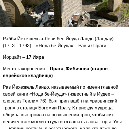
Рабби Йехезкель а-Леви бен Йеуда Ландо (Ландау)
(1713—1793) – «Нода бе-Йеуда» – Рав из Праги.
Йорцайт –
17 Ияра
Место захоронения –
Прага, Фибичова (старое
еврейское кладбище)
Рав Йехезкель Ландо, называемый по имени главной
своей книги «Нода бе-Йеуда» (известный в Иудее –
слова из Теилим 76), был приглашён на «раввинский
трон» в столицу Богемии Прагу. К приезду мудреца
община выстроила на возвышении трон, чтобы «их
величество» могли оттуда возглашать слова Торы. Увы
— Раввин росту был богатырского, мало кто даже до