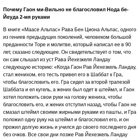
Почему Гаон ми-Вильно не благословил Нода бе-
Йеуда 2-мя руками
В книге «Маасе Альпас» Рава Бен Циона Альпас, одного
из гениев предыдущих поколений, человеком большой
преданности Торе и молитве, который написал ее в 90
лет, сказано следующее. Он свидетельствует о том, что
он сам слышал из уст Рава Йехезкеля Ландау
следующую историю: «Когда Гаон Рав Йехезкель Ландау,
стал женихом, его тесть привел его в Шаббат к Гра,
чтобы благословить его. Гра сидел за второй трапезой
Шаббата и ел кугель, а жених был одет в штеймл, и Гаон
хотел положить свои руки на голову жениха, чтобы
благословить его, и жених отступил назад, чтобы Гаон не
смазал штеймл своими жирными руками из пашты, и Гра
положил одну руку на штеймл и благословил его, и он
прожил долгую жизнь и учился до своего последнего дня
без очков. Все свои дни позже Рав Йехезкель Ландау