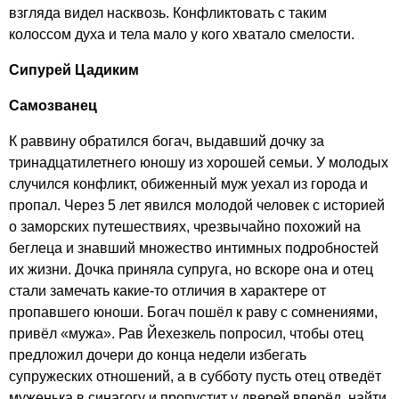
взгляда видел насквозь. Конфликтовать с таким
колоссом духа и тела мало у кого хватало смелости.
Сипурей Цадиким
Самозванец
К раввину обратился богач, выдавший дочку за
тринадцатилетнего юношу из хорошей семьи. У молодых
случился конфликт, обиженный муж уехал из города и
пропал. Через 5 лет явился молодой человек с историей
о заморских путешествиях, чрезвычайно похожий на
беглеца и знавший множество интимных подробностей
их жизни. Дочка приняла супруга, но вскоре она и отец
стали замечать какие-то отличия в характере от
пропавшего юноши. Богач пошёл к раву с сомнениями,
привёл «мужа». Рав Йехезкель попросил, чтобы отец
предложил дочери до конца недели избегать
супружеских отношений, а в субботу пусть отец отведёт
муженька в синагогу и пропустит у дверей вперёд, найти