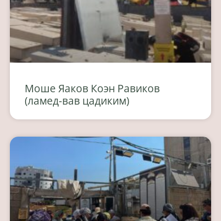
Моше Яаков Коэн Равиков
(ламед-вав цадиким)