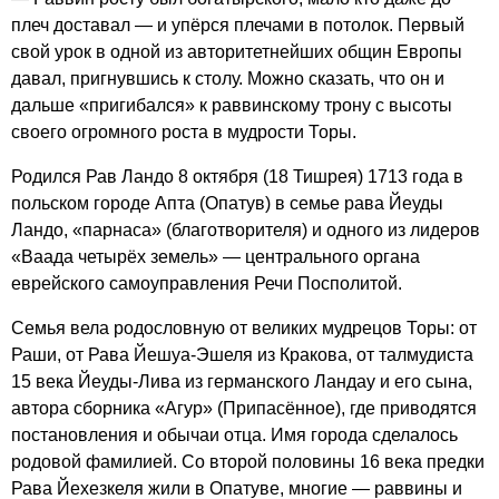
плеч доставал — и упёрся плечами в потолок. Первый
свой урок в одной из авторитетнейших общин Европы
давал, пригнувшись к столу. Можно сказать, что он и
дальше «пригибался» к раввинскому трону с высоты
своего огромного роста в мудрости Торы.
Родился Рав Ландо 8 октября (18 Тишрея) 1713 года в
польском городе Апта (Опатув) в семье рава Йеуды
Tr
Ландо, «парнаса» (благотворителя) и одного из лидеров
«Ваада четырёх земель» — центрального органа
lo
еврейского самоуправления Речи Посполитой.
If
t
Семья вела родословную от великих мудрецов Торы: от
yo
i
Раши, от Рава Йешуа-Эшеля из Кракова, от талмудиста
co
15 века Йеуды-Лива из германского Ландау и его сына,
l
автора сборника «Агур» (Припасённое), где приводятся
f
m
постановления и обычаи отца. Имя города сделалось
родовой фамилией. Со второй половины 16 века предки
Рава Йехезкеля жили в Опатуве, многие — раввины и