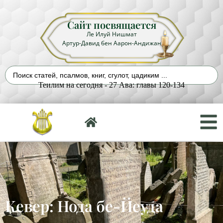
Сайт посвящается
Ле Илуй Нишмат
Артур-Давид бен Аарон-Андижан
Теилим на сегодня - 27 Ава: главы 120-134
Кевер: Нода бе-Йеуда