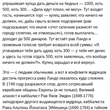
упрашивает купца дать деньги на бедных — 1000, хоть
500, хоть 300… «Дела идут плохо, не могу». Тут входит
гость, начинается торг — купец заявляет, что ничего не
должен, но, дабы смыть всякое подозрение (рав
подсказывает, что иначе «этот склочник разнесёт по
городу сплетню, не отмоешься»), готов выплатить…
доходит до 500 динаров. Тут встаёт рав Ландо и
громовым голосов требует возврата всей суммы: «Я
уговаривал тебя дать цдаку хоть 300 — у тебя нет денег,
а здесь ты готов отдать 500, хотя заявляешь, что вообще
ничего не должен?!». Купец зарыдал и всё вернул.
Это — с людьми обычными, а вот в конфликте мудрецов
достичь прогресса раву Ландо оказалось куда сложнее.
В 1749 году разразился спор, долго сотрясавший
еврейские общины Европы (и не только). Великий
алахист и каббалист Рав Яков Эмден (1698-1776)
заподозрил другого выдающегося мудреца, каббалиста
Рава Альтоны Йонатана Эйбешица (1690-1764) в тайном