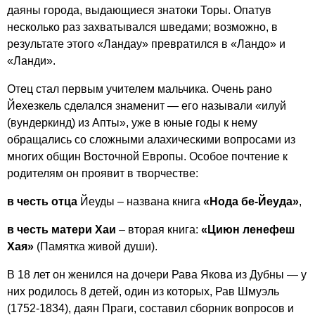
даяны города, выдающиеся знатоки Торы. Опатув
несколько раз захватывался шведами; возможно, в
результате этого «Ландау» превратился в «Ландо» и
«Ланди».
| ©
Leaflet
OpenStreet
contributors
Отец стал первым учителем мальчика. Очень рано
and ©
CAR
Йехезкель сделался знаменит — его называли «илуй
(вундеркинд) из Апты», уже в юные годы к нему
обращались со сложными алахическими вопросами из
многих общин Восточной Европы. Особое почтение к
родителям он проявит в творчестве:
в честь отца
Йеуды – названа книга
«Нода бе-Йеуда»
,
в честь матери Хаи
– вторая книга:
«Циюн ленефеш
Хая»
(Памятка живой души).
В 18 лет он женился на дочери Рава Якова из Дубны — у
них родилось 8 детей, один из которых, Рав Шмуэль
(1752-1834), даян Праги, составил сборник вопросов и