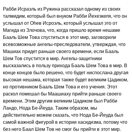
Рабби Исраэль из Ружина рассказал одному из своих
талмидим, который был внуком Рабби Йехезкеля, что он
услышал от Оhев Исроэль, который услышал это от
Магида из Злочова, что, когда пришло время нешаме
Бааль Шем Това спуститься в этот мир, заговорили
всевозможные ангелы-преследователи, утверждая, что
Машиах придет раньше своего времени, если Бааль
Шем Тов спустится в мир. Ангелы-защитники
высказались в пользу прихода Бааль Шем Това в мир. В
конце концов было решено, что будет ниспослана другая
высокая нешама, которая также будет великим Цадиком,
но противником Бааль Шем Това и его учения. Этот
раскол помешал бы Маашиаху прийти раньше своего
времени. Этим другим великим Цадиком был Рабби
Ландо, Нода Бе-Йеуда. Таким образом, мы
действительно можем сказать, что Нода Бе-Йеуда был
самой важной фигурой в истории хасидизма, потому что
без него Баал Шем Тов не смог бы прийти в этот мир.