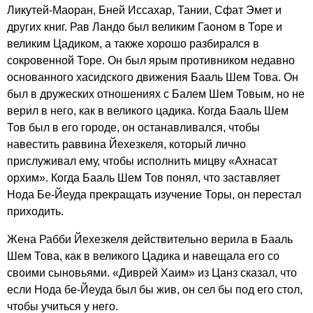
Ликутей-Маоран, Бней Иссахар, Тании, Сфат Эмет и
других книг. Рав Ландо был великим Гаоном в Торе и
великим Цадиком, а также хорошо разбирался в
сокровенной Торе. Он был ярым противником недавно
основанного хасидского движения Бааль Шем Това. Он
был в дружеских отношениях с Балем Шем Товым, но не
верил в него, как в великого цадика. Когда Бааль Шем
Тов был в его городе, он останавливался, чтобы
навестить раввина Йехезкеля, который лично
прислуживал ему, чтобы исполнить мицву «Ахнасат
орхим». Когда Бааль Шем Тов понял, что заставляет
Нода Бе-Йеуда прекращать изучение Торы, он перестал
приходить.
Жена Рабби Йехезкеля действительно верила в Бааль
Шем Това, как в великого Цадика и навещала его со
своими сыновьями. «Диврей Хаим» из Цанз сказал, что
если Нода бе-Йеуда был бы жив, он сел бы под его стол,
чтобы учиться у него.