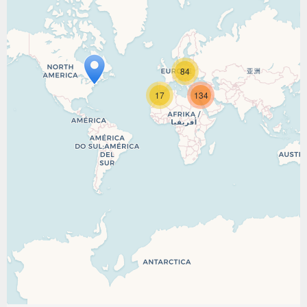
84
17
134
Travelers' Map is loading...
If you see this after your page is loaded
completely, leafletJS files are missing.