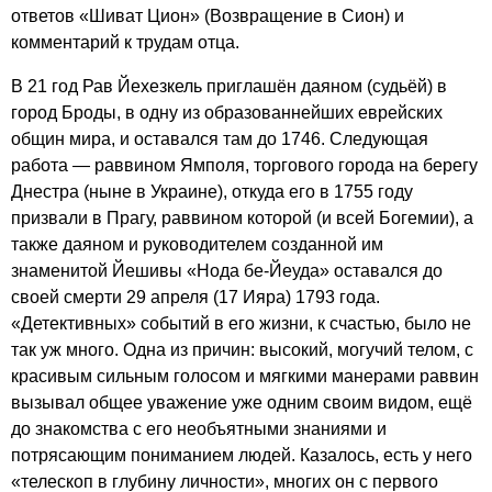
ответов «Шиват Цион» (Возвращение в Сион) и
комментарий к трудам отца.
В 21 год Рав Йехезкель приглашён даяном (судьёй) в
город Броды, в одну из образованнейших еврейских
общин мира, и оставался там до 1746. Следующая
работа — раввином Ямполя, торгового города на берегу
Днестра (ныне в Украине), откуда его в 1755 году
призвали в Прагу, раввином которой (и всей Богемии), а
также даяном и руководителем созданной им
знаменитой Йешивы «Нода бе-Йеуда» оставался до
своей смерти 29 апреля (17 Ияра) 1793 года.
«Детективных» событий в его жизни, к счастью, было не
так уж много. Одна из причин: высокий, могучий телом, с
красивым сильным голосом и мягкими манерами раввин
вызывал общее уважение уже одним своим видом, ещё
до знакомства с его необъятными знаниями и
потрясающим пониманием людей. Казалось, есть у него
«телескоп в глубину личности», многих он с первого