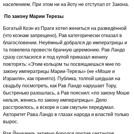
населением. При этом ни на йоту не отступал от Закона.
По закону Марии Терезы
Богатый Коэн из Праги хотел жениться на разведённой
(что коэнам запрещено), Рав категорически отказал в
благословении. Неуёмный добрался до императрицы и
та повелела провести брачную церемонию. Рав Ландо
сразу согласился и под хупой приказал жениху
повторять: «Этим кольцом ты посвящаешься мне по
закону императрицы Марии-Терезы» (не «Моше и
Израиля», как принято). Публика, толпой шедшая на
свадьбу посмотреть, как Рав Ландо нарушает Тору,
быстренько разошлась, а Рав пояснил: «по закону Моше
нельзя, женись по закону императрицы». Дело
расстроилось, а вскоре и сам смутьян передумал.
Авторитет Рава Ландо в глазах народа и властей только
вырос.
Рав Йехезкель активно боролся против сектантов,