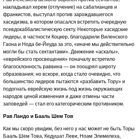
накладывал херем (отлучение) на сабатианцев и
франкистов, выступал против зарождавшегося
хасидизма, в котором опасался встретить очередную
псевдокаббалистическую секту. Некоторые хасидские
лидеры, в частности Коцкер, благодарили Виленского
Гаона и Нода бе-Йеуда за это, «иначе мы действительно
могли бы стать сектантами». Движение «аскалы»,
«еврейского просвещения» поначалу встретило
благосклонность раввина — он поощрял широту
образования; но вскоре, когда стало очевидно, что
большинство лидеров пытаются «разбавить Тору» и
подогнать еврейскую жизнь под жизнь окружающих
народов ценой изменения и даже отмены части
заповедей — стал его категорическим противником.
Рав Ландо и Бааль Шем Тов
Как мы скоро увидим, без него у нас может не быть Торы
Бааль Шем Това, Кедушат Леви, Ноам Элимелеха,