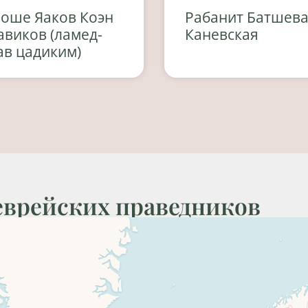
оше Яаков Коэн
Рабанит Батшев
авиков (ламед-
Каневская
ав цадиким)
еврейских праведников