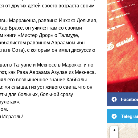
я от других детей своего возраста своим
ивы Марракеша, раввина Ицхака Дельвия,
Хар Брахе, он учился там со своими
 книги «Мистер Дрор» о Талмуде,
аббалистом раввином Авраамом ибн
тате Сота), с которым он имел дискуссию
ал в Татуане и Мекнесе в Марокко, и по
уют, как Рава Авраама Азулая из Мекнеса.
лял его возвышенное знание Каббалы.
: «я слышал из уст живого света, что он
ты для больных, больной сразу
Facebo
мулетах».
ном.
Telegr
м Исраэль!
+