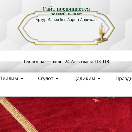
Сайт посвящается
Ле Илуй Нишмат
Артур-Давид бен Аарон-Андижан
Теилим на сегодня - 24 Ава: главы 113-118
Теилим
Сгулот
Цадиким
Празд