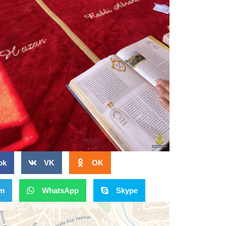
ok
VK
OK
am
WhatsApp
Skype