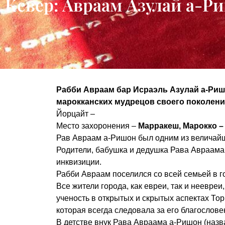
Кевер: Авраам Азулай а-
Рабби Авраам бар Исраэль Азулай а-Ри
марокканских мудрецов своего поколения
Йорцайт –
Место захоронения –
Марракеш, Марокко – C
Рав Авраам а-Ришон был одним из величай
Родители, бабушка и дедушка Рава Авраама
инквизиции.
Рабби Авраам поселился со всей семьей в г
Все жители города, как евреи, так и неевреи
ученость в открытых и скрытых аспектах Тор
которая всегда следовала за его благослове
В детстве внук Рава Авраама а-Ришон (назва