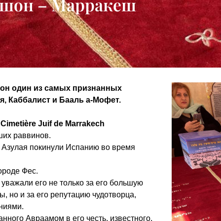
Ришон – Марракеш
шон один из самых признанных
, Каббалист и Бааль а-Мофет.
imetière Juif de Marrakech
ших раввинов.
 Азулая покинули Испанию во время
ороде Фес.
, уважали его не только за его большую
ы, но и за его репутацию чудотворца,
ниями.
нного Авраамом в его честь, известного,