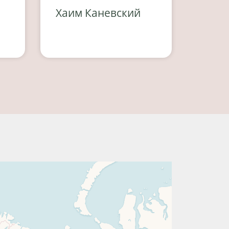
а
Хаим Каневский