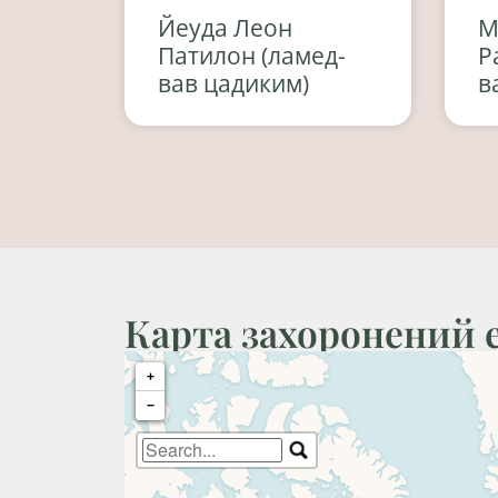
Йеуда Леон
М
Патилон (ламед-
Р
вав цадиким)
в
Карта захоронений 
+
−