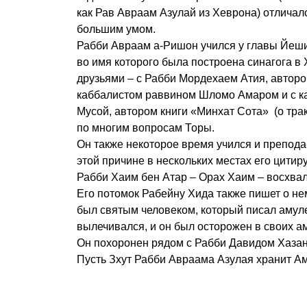
как Рав Авраам Азулай из Хеврона) отличалс
большим умом.
Рабби Авраам а-Ришон учился у главы Йеш
во имя которого была построена синагога в 
друзьями – с
Рабби Мордехаем Атия, автором
каббалистом раввином Шломо Амаром и с к
Мусой, автором книги «
Минхат Сота» (о трак
по многим вопросам Торы.
Он также некоторое время учился и преподав
этой причине в нескольких местах его цитир
Рабби Хаим бен Атар – Орах Хаим – восхва
Его потомок Рабейну Хида также пишет о нем
был святым человеком, который писал амуле
вылечивался, и он был осторожен в своих а
Он похоронен рядом с Рабби Давидом Хаза
Пусть Зхут Рабби Авраама Азулая хранит А