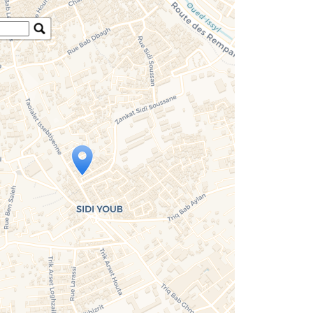
Travelers' Map is loading...
If you see this after your page is loaded
completely, leafletJS files are missing.