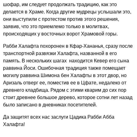
шофар, им следует продолжать традицию, как это
делается в Храме. Когда другие мудрецы услышали это,
они выступили с протестом против этого решения,
заявив, что это приемлемо только в молитвах,
| ©
Leaflet
OpenStreet
происходящих у восточных ворот Храмовой горы.
contributors
and ©
CAR
Рабби Халафта похоронен в Кфар-Хананья, сразу после
транспортной развязки Халафта, названной в его
память. В нескольких шагах находится Кевер его сына
раввина Йоси. Ошибочная традиция также помещает
могилу раввина Шимона бен Халафты в этот двор, но
Аризаль отверг ее, поместив ее в Цфате, недалеко от
древнего кладбища. Рядом с этими кварим до сих пор
стоит древнее большое дерево, которое сотни лет назад
было записано в дневниках посетителей.
Да защитят всех нас заслуги Цадика Рабби Абба
Халафта!