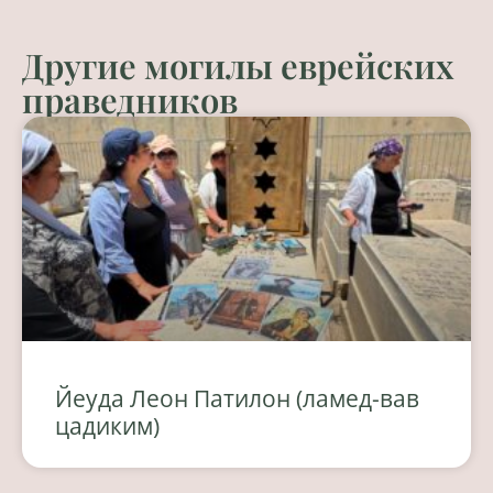
Другие могилы еврейских
праведников
Йеуда Леон Патилон (ламед-вав
цадиким)