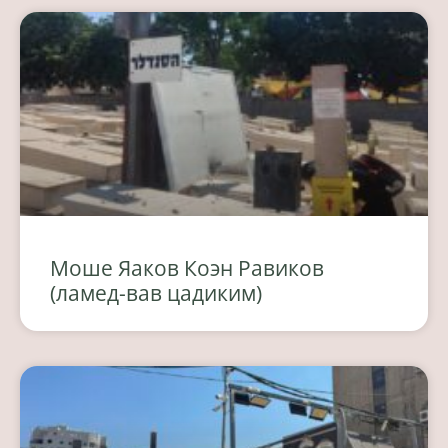
Моше Яаков Коэн Равиков
(ламед-вав цадиким)