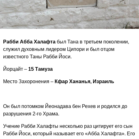
Рабби Абба Халафта
был Тана в третьем поколении,
служил духовным лидером Ципори и был отцом
известного Таны Рабби Йоси.
Йорцайт –
15 Тамуза
Место Захоронения –
Кфар Хананья, Израиль
Он был потомком Йеонадава бен Рехев и родился до
разрушения 2-го Храма.
Учение Рабби Халафты несколько раз цитирует его сын
Рабби Йоси, который называет его «Абба Халафта». Его