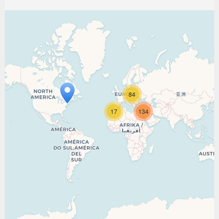
84
17
134
Travelers' Map is loading...
If you see this after your page is loaded
completely, leafletJS files are missing.