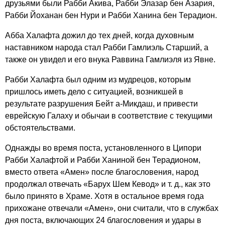
друзьями были Рабби Акива, Рабби Элазар бен Азария,
Рабби Йоханан бен Нури и Рабби Ханина бен Терадион.
Абба Халафта дожил до тех дней, когда духовным
наставником народа стал Рабби Гамлиэль Старший, а
также он увидел и его внука Раввина Гамлиэля из Явне.
Рабби Халафта был одним из мудрецов, которым
пришлось иметь дело с ситуацией, возникшей в
Tr
результате разрушения Бейт а-Микдаш, и привести
еврейскую Галаху и обычаи в соответствие с текущими
lo
обстоятельствами.
If
t
Однажды во время поста, установленного в Ципори
yo
i
Рабби Халафтой и Рабби Ханиной бен Терадионом,
co
вместо ответа «Амен» после благословения, народ
l
продолжал отвечать «Барух Шем Кевод» и т. д., как это
f
m
было принято в Храме. Хотя в остальное время года
прихожане отвечали «Амен», они считали, что в службах
дня поста, включающих 24 благословения и удары в