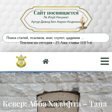
Сайт посвящается
Ле Илуй Нишмат
Артур-Давид бен Аарон-Андижан
Теилим на сегодня - 25 Ава: главы 119 א-ל
Кевер: Абба Халафта – Тана