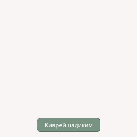
Киврей цадиким