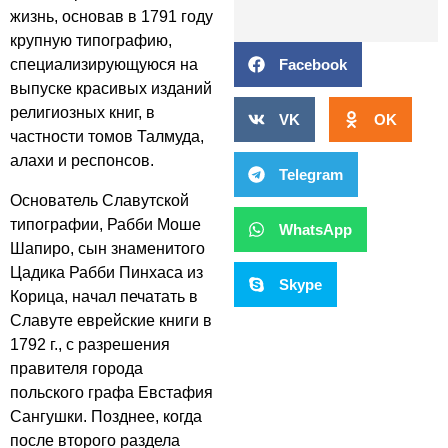
жизнь, основав в 1791 году
крупную типографию,
Facebook
специализирующуюся на
выпуске красивых изданий
религиозных книг, в
VK
OK
частности томов Талмуда,
алахи и респонсов.
Telegram
Основатель Славутской
типографии, Рабби Моше
WhatsApp
Шапиро, сын знаменитого
Цадика Рабби Пинхаса из
Skype
Корица, начал печатать в
Славуте еврейские книги в
1792 г., с разрешения
правителя города
польского графа Евстафия
Сангушки. Позднее, когда
после второго раздела