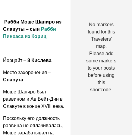
Рабби Моше Шапиро из
No markers
Славуты – сын
Рабби
found for this
Пинхаса из Кориц
Travelers'
map.
Please add
Йорцайт –
8 Кислева
some markers
to your posts
Место захоронения –
before using
Славута
this
shortcode.
Моше Шапиро был
раввином и Ав Бейт-Дин в
Славуте в конце XVIII века.
Поскольку его должность
раввина не оплачивалась,
Моше зарабатывал на