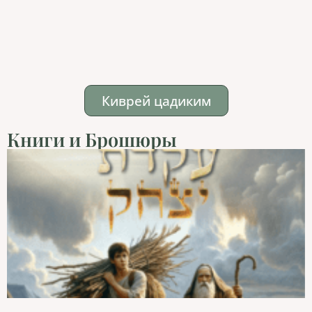
Киврей цадиким
Книги и Брошюры