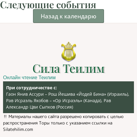
Следующие события
Назад к календарю
Сила Теилим
Онлайн чтение Теилим
При сотрудничестве с:
Гаон Янив Ассури – Рош Йешива «Йодей Бина» (Израиль),
Рав Исраэль Якобов – «Ор Исраэль» (Канада), Рав
Александр Цви Сыпков (Россия)
‼️ Материалы нашего сайта разрешено копировать с целью
распространения Торы только с указанием ссылки на
Silatehilim.com