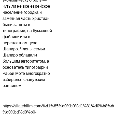
экономическую роль —
чуть ли не все еврейское
население городка и
заметная часть христиан
были заняты в
типографии, на бумажной
фабрике или в
переплетном цехе
Шапиро. Члены семьи
Шапиро обладали
большим авторитетом, а
основатель типографии
Рабби Моте многократно
избирался славутским
раввином.
https://silatehilim.com/%d1%85%d0%b0%d1%81%d0%b8
%d0%bd%d0%b0-