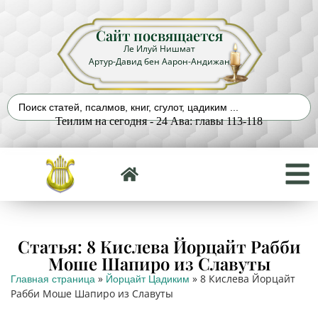
Сайт посвящается
Ле Илуй Нишмат
Артур-Давид бен Аарон-Андижан
Теилим на сегодня - 24 Ава: главы 113-118
Статья: 8 Кислева Йорцайт Рабби
Моше Шапиро из Славуты
»
»
8 Кислева Йорцайт
Главная страница
Йорцайт Цадиким
Рабби Моше Шапиро из Славуты