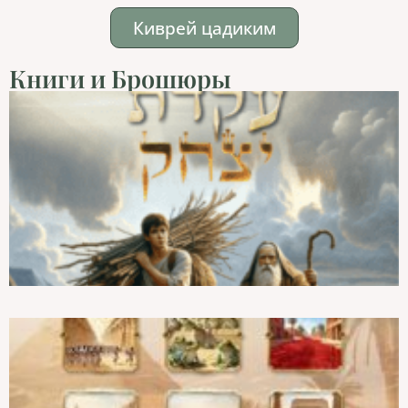
Киврей цадиким
Книги и Брошюры