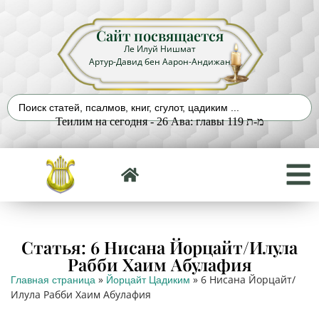
Сайт посвящается
Ле Илуй Нишмат
Артур-Давид бен Аарон-Андижан
Теилим на сегодня - 26 Ава: главы 119 מ-ת
Статья: 6 Нисана Йорцайт/Илула
Рабби Хаим Абулафия
»
»
6 Нисана Йорцайт/
Главная страница
Йорцайт Цадиким
Илула Рабби Хаим Абулафия