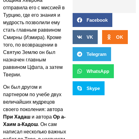
община Хеврона
отправила его с миссией в
Турцию, где его знания и
Facebook
мудрость позволили ему
стать главным раввином
VK
OK
Смирны (Измира). Кроме
того, по возвращении в
Святую Землю он был
Telegram
назначен главным
раввином Цфата, а затем
WhatsApp
Тверии.
Он был другом и
Skype
партнером по учебе двух
величайших мудрецов
своего поколения: автора
При Хадаш
и автора
Ор а-
Хаим а-Кадош
. Он сам
написал несколько важных