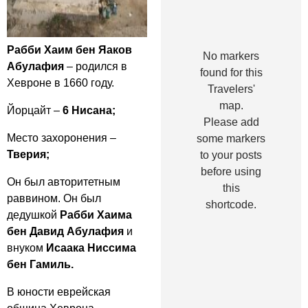
Рабби Хаим бен Яаков
No markers
Абулафия
– родился в
found for this
Хевроне в 1660 году.
Travelers'
map.
Йорцайт –
6 Нисана;
Please add
Место захоронения –
some markers
Тверия;
to your posts
before using
Он был авторитетным
this
раввином. Он был
shortcode.
дедушкой
Рабби Хаима
бен Давид Абулафия
и
внуком
Исаака Ниссима
бен Гамиль.
В юности еврейская