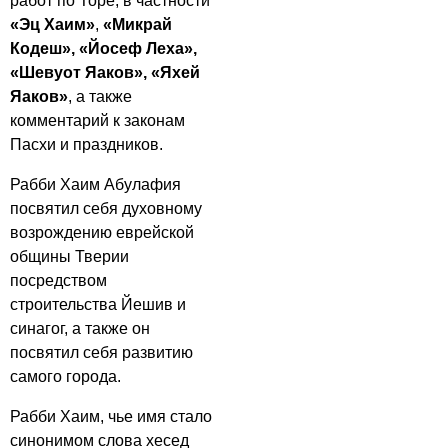
работ по Торе, в частности
«Эц Хаим»
,
«Микрай
Кодеш»,
«Йосеф Леха»,
«Шевуот Яаков», «Яхей
Яаков»
, а также
комментарий к законам
Пасхи и праздников.
Рабби Хаим Абулафия
посвятил себя духовному
возрождению еврейской
общины Тверии
посредством
строительства Йешив и
синагог, а также он
посвятил себя развитию
самого города.
Рабби Хаим, чье имя стало
синонимом слова хесед