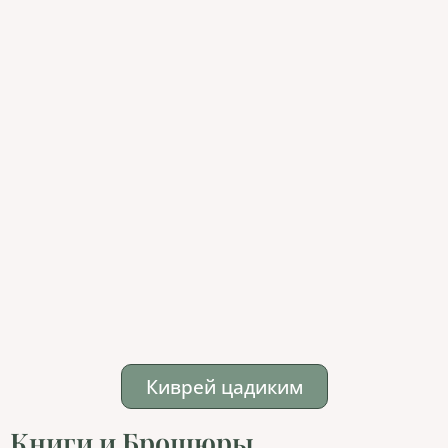
Киврей цадиким
Книги и Брошюры