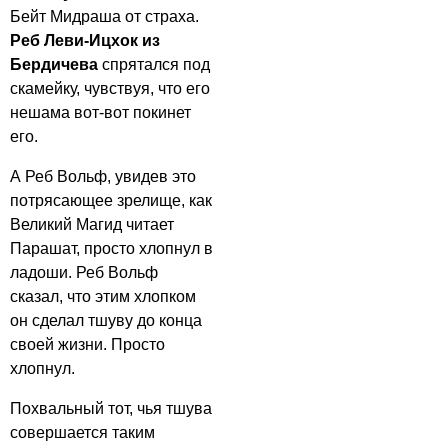
Бейт Мидраша от страха.
Реб Леви-Ицхок из
Бердичева
спрятался под
скамейку, чувствуя, что его
нешама вот-вот покинет
его.
А Реб Вольф, увидев это
потрясающее зрелище, как
Великий Магид читает
Парашат, просто хлопнул в
ладоши. Реб Вольф
сказал, что этим хлопком
он сделал тшуву до конца
своей жизни. Просто
хлопнул.
Похвальный тот, чья тшува
совершается таким