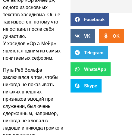
Он автор «Ор а-Мейр»,
одного из основных
текстов хасидизма. Он не
Facebook
так известен, потому что
не оставил после себя
VK
OK
династию.
У хасидов «Ор а-Мейр»
является одним из самых
Telegram
почитаемых сефорим.
WhatsApp
Путь Реб Вольфа
заключался в том, чтобы
никогда не показывать
Skype
никаких внешних
признаков эмоций при
служении, был очень
сдержанным, например,
никогда не хлопал в
ладоши и никогда громко и