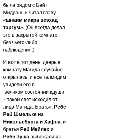
была рядом с Бейт
Мидраш, и читал главу –
«шнаим микра веэхад
таргум».
(Он всегда делал
это в закрытой комнате,
без чьего-либо
наблюдения.)
И вот в тот день, дверь в
комнату Магида случайно
открылась, и все талмидим
увидели его в
великом состоянии кдуши
– такой свет исходил от
лица Магида. Братья,
Ребе
Реб Шмельке из
Никольсбурга и Хафла
, и
братья
Реб Мейлех и
Ребе Зуша
выбежали из