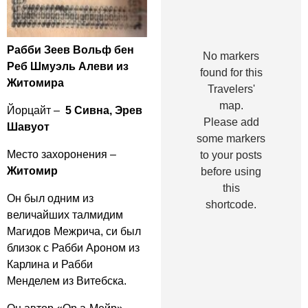
Рабби Зеев Вольф бен
No markers
Реб Шмуэль Алеви из
found for this
Житомира
Travelers'
map.
Йорцайт –
5 Сивна, Эрев
Please add
Шавуот
some markers
Место захоронения –
to your posts
Житомир
before using
this
Он был одним из
shortcode.
величайших талмидим
Магидов Межрича, си был
близок с Рабби Ароном из
Карлина и Рабби
Менделем из Витебска.