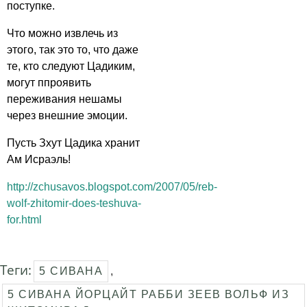
поступке.
Что можно извлечь из
этого, так это то, что даже
те, кто следуют Цадиким,
могут ппроявить
переживания нешамы
через внешние эмоции.
Пусть Зхут Цадика хранит
Ам Исраэль!
http://zchusavos.blogspot.com/2007/05/reb-
wolf-zhitomir-does-teshuva-
for.html
Теги:
5 СИВАНА
,
5 СИВАНА ЙОРЦАЙТ РАББИ ЗЕЕВ ВОЛЬФ ИЗ