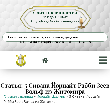
Сайт посвящается
Ле Илуй Нишмат
Артур-Давид бен Аарон-Андижан
Теилим на сегодня - 24 Ава: главы 113-118
Статья: 5 Сивана Йорцайт Рабби Зеев
Вольф из Житомира
»
»
5 Сивана Йорцайт
Главная страница
Йорцайт Цадиким
Рабби Зеев Вольф из Житомира