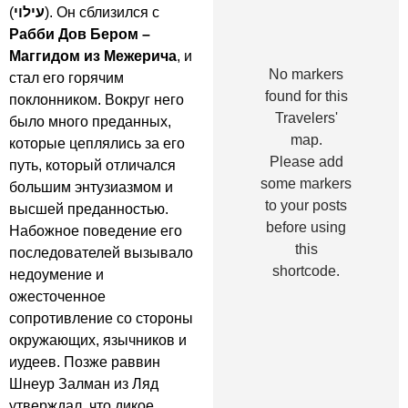
(
עילוי
). Он сблизился с
Рабби Дов Бером –
Маггидом из Межерича
, и
No markers
стал его горячим
found for this
поклонником. Вокруг него
Travelers'
было много преданных,
map.
которые цеплялись за его
Please add
путь, который отличался
some markers
большим энтузиазмом и
to your posts
высшей преданностью.
before using
Набожное поведение его
this
последователей вызывало
shortcode.
недоумение и
ожесточенное
сопротивление со стороны
окружающих, язычников и
иудеев. Позже раввин
Шнеур Залман из Ляд
утверждал, что дикое