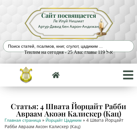
Сайт посвящается
Ле Илуй Нишмат
Артур-Давид бен Аарон-Андижан
Теилим на сегодня - 25 Ава: главы 119 א-ל
Статья: 4 Швата Йорцайт Рабби
Авраам Акоэн Калискер (Кац)
»
»
4 Швата Йорцайт
Главная страница
Йорцайт Цадиким
Рабби Авраам Акоэн Калискер (Кац)