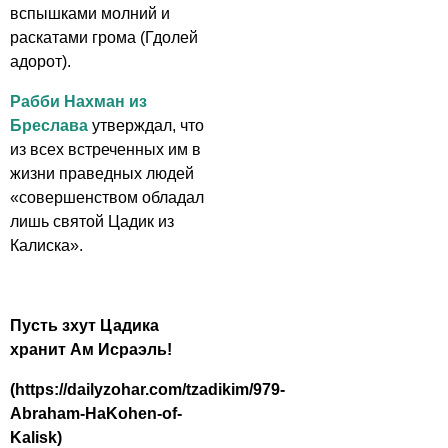
вспышками молний и
раскатами грома (Гдолей
адорот).
Рабби Нахман из
Бреслава
утверждал, что
из всех встреченных им в
жизни праведных людей
«совершенством обладал
лишь святой Цадик из
Калиска».
Пусть зхут Цадика
хранит Ам Исраэль!
(https://dailyzohar.com/tzadikim/979-
Abraham-HaKohen-of-
Kalisk)