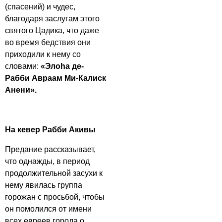
(спасений) и чудес,
благодаря заслугам этого
святого Цадика, что даже
во время бедствия они
приходили к нему со
словами:
«Элоhа де-
Рабби Авраам Ми-Калиск
Анени».
На кевер Рабби Акивы
Предание рассказывает,
что однажды, в период
продолжительной засухи к
нему явилась группа
горожан с просьбой, чтобы
он помолился от имени
всех евреев города о