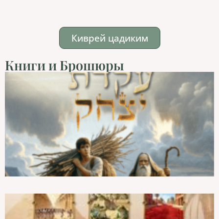
Киврей цадиким
Книги и Брошюры