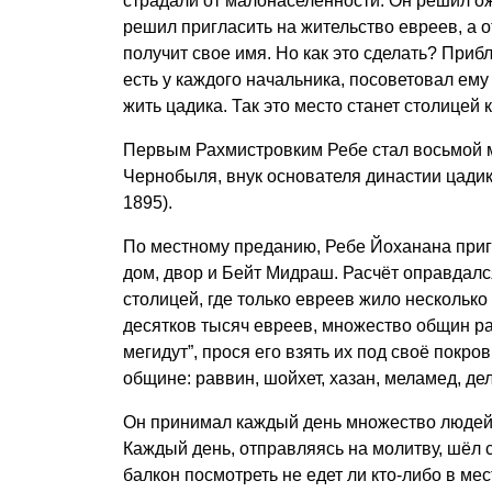
страдали от малонаселённости. Он решил ож
решил пригласить на жительство евреев, а о
получит свое имя. Но как это сделать? Приб
есть у каждого начальника, посоветовал ему
жить цадика. Так это место станет столицей к
Первым Рахмистровким Ребе стал восьмой 
Чернобыля, внук основателя династии цадик
1895).
По местному преданию, Ребе Йоханана приг
дом, двор и Бейт Мидраш. Расчёт оправдалс
столицей, где только евреев жило нескольк
десятков тысяч евреев, множество общин ра
мегидут”, прося его взять их под своё покро
общине: раввин, шойхет, хазан, меламед, дел
Он принимал каждый день множество людей 
Каждый день, отправляясь на молитву, шёл 
балкон посмотреть не едет ли кто-либо в мес