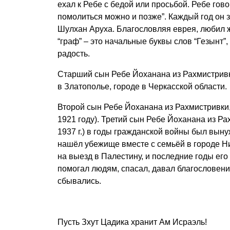
ехал к Ребе с бедой или просьбой. Ребе гово
помолиться можно и позже”. Каждый год он з
Шулхан Аруха. Благословляя еврея, любил же
“граф” – это начальные буквы слов “Гезынт”, 
радость.
Старший сын Ребе Йоханана из Рахмистрив
в Златополье, городе в Черкасской области.
Второй сын Ребе Йоханана из Рахмистривки
1921 году). Третий сын Ребе Йоханана из Р
1937 г.) в годы гражданской войны был вын
нашёл убежище вместе с семьёй в городе Н
на выезд в Палестину, и последние годы ег
помогал людям, спасал, давал благословения
сбывались.
Пусть Зхут Цадика хранит Ам Исраэль!