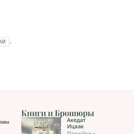
КИ
,
Книги и Брошюры
Акедат
главы
Ицхак
Перейти »