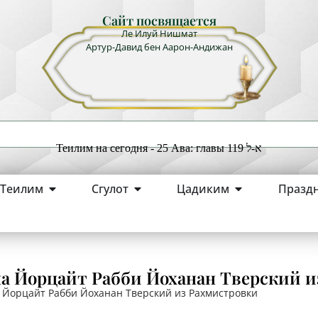
Сайт посвящается
Ле Илуй Нишмат
Артур-Давид бен Аарон-Андижан
Теилим на сегодня - 25 Ава: главы 119 א-ל
Теилим
Сгулот
Цадиким
Празд
на Йорцайт Рабби Йоханан Тверский 
 Йорцайт Рабби Йоханан Тверский из Рахмистровки