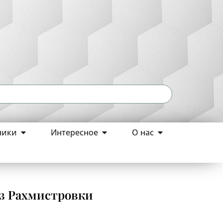
ники
Интересное
О нас
из Рахмистровки