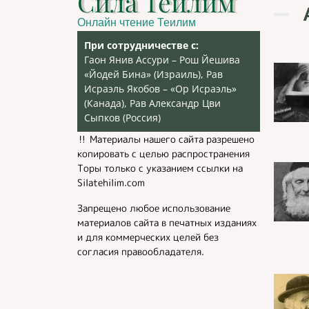
Сила Теилим
Онлайн чтение Теилим
При сотрудничестве с:
Гаон Янив Ассури – Рош Йешива
«Йодей Бина» (Израиль), Рав
Исраэль Якобов – «Ор Исраэль»
(Канада), Рав Александр Цви
Сыпков (Россия)
‼️ Материалы нашего сайта разрешено
копировать с целью распространения
Торы только с указанием ссылки на
Silatehilim.com
Запрещено любое использование
материалов сайта в печатных изданиях
и для коммерческих целей без
согласия правообладателя.