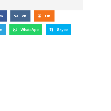
ok
VK
OK
am
WhatsApp
Skype