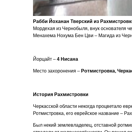
Рабби Йоханан Тверский из Рахмистровк
Мордехая из Чернобыля, внук основателя ч
Менахема Нохума Бен Цви – Магида из Чер
Йорцайт –
4 Нисана
Место захоронения –
Ротмистровка, Черка
История Рахмистровки
Черкасской области некогда процветало евр
Ротмистровка, его еврейское название – Ра
Был некий землевладелец, отставной ротмис