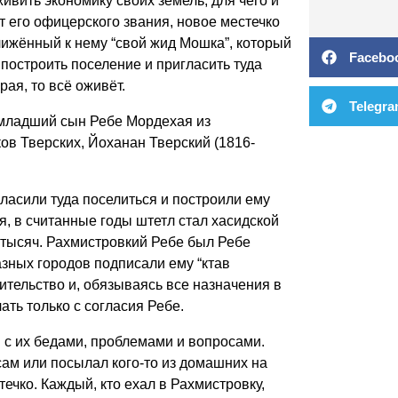
ивить экономику своих земель, для чего и
т его офицерского звания, новое местечко
лижённый к нему “свой жид Мошка”, который
Facebo
 построить поселение и пригласить туда
рая, то всё оживёт.
Telegr
младший сын Ребе Мордехая из
ов Тверских, Йоханан Тверский (1816-
ласили туда поселиться и построили ему
я, в считанные годы штетл стал хасидской
о тысяч. Рахмистровкий Ребе был Ребе
зных городов подписали ему “ктав
вительство и, обязываясь все назначения в
ать только с согласия Ребе.
с их бедами, проблемами и вопросами.
сам или посылал кого-то из домашних на
течко. Каждый, кто ехал в Рахмистровку,