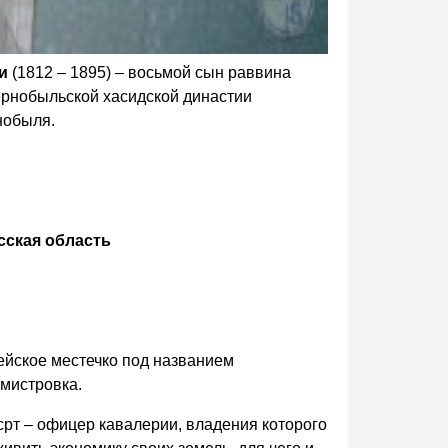
и
(1812 – 1895) – восьмой сын раввина
ернобыльской хасидской династии
нобыля.
сская область
ейское местечко под названием
хмистровка.
рт – офицер кавалерии, владения которого