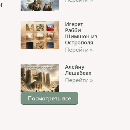
м
Игерет
Рабби
Шимшон из
Острополя
Перейти »
Алейну
Лешабеах
Перейти »
Посмотреть все