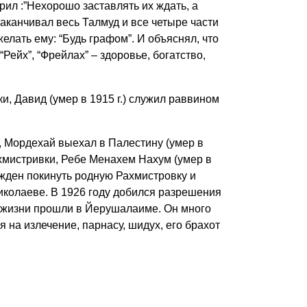
рил :”Нехорошо заставлять их ждать, а
аканчивал весь Талмуд и все четыре части
лать ему: “Будь графом”. И объяснял, что
“Рейх”, “Фрейлах” – здоровье, богатство,
ки
, Давид (умер в 1915 г.) служил раввином
, Мордехай выехал в Палестину (умер в
ахмистривки, Ребе Менахем Нахум (умер в
ужден покинуть родную Рахмистровку и
иколаеве. В 1926 году добился разрешения
о жизни прошли в Йерушалаиме. Он много
 на излечение, парнасу, шидух, его брахот