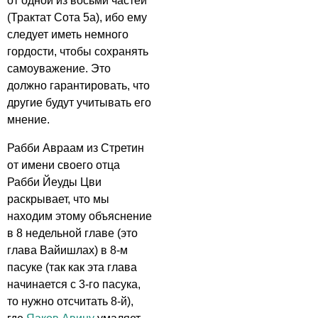
от одной из восьми частей
(Трактат Сота 5а), ибо ему
следует иметь немного
гордости, чтобы сохранять
самоуважение. Это
должно гарантировать, что
другие будут учитывать его
мнение.
Рабби Авраам из Стретин
от имени своего отца
Рабби Йеуды Цви
раскрывает, что мы
находим этому объяснение
в 8 недельной главе (это
глава Вайишлах) в 8-м
пасуке (так как эта глава
начинается с 3-го пасука,
то нужно отсчитать 8-й),