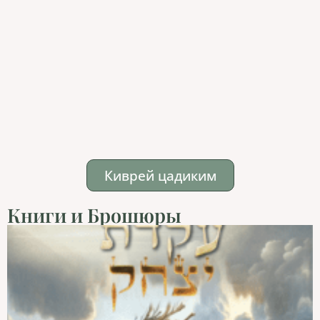
Киврей цадиким
Книги и Брошюры