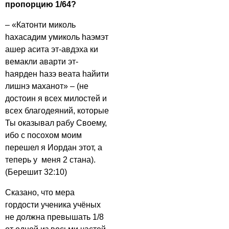
пропорцию 1/64?
– «Катонти миколь
hахасадим умиколь hаэмэт
ашер асита эт-авдэха ки
вемакли аварти эт-
hаярден hазэ веата hайити
лишнэ маханот» – (не
достоин я всех милостей и
всех благодеяний, которые
Ты оказывал рабу Своему,
ибо с посохом моим
перешел я Иордан этот, а
теперь у меня 2 стана).
(Берешит 32:10)
Сказано, что мера
гордости ученика учёных
не должна превышать 1/8