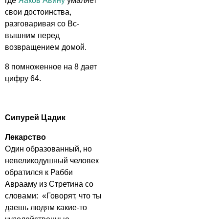
где
Яаков Авину
умаляет
свои достоинства,
разговаривая со Вс-
вышним перед
возвращением домой.
8 помноженное на 8 дает
цифру 64.
Сипурей Цадик
Лекарство
Один образованный, но
невеликодушный человек
обратился к Рабби
Аврааму из Стретина со
словами: «Говорят, что ты
даешь людям какие-то