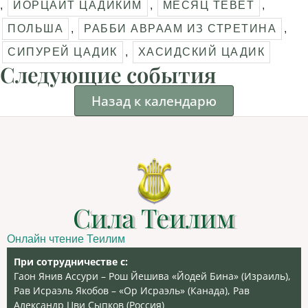
,
ЙОРЦАЙТ ЦАДИКИМ
,
МЕСЯЦ ТЕВЕТ
,
ПОЛЬША
,
РАББИ АВРААМ ИЗ СТРЕТИНА
,
СИПУРЕЙ ЦАДИК
,
ХАСИДСКИЙ ЦАДИК
Следующие события
Назад к календарю
Сила Теилим
Онлайн чтение Теилим
При сотрудничестве с:
Гаон Янив Ассури – Рош Йешива «Йодей Бина» (Израиль),
Рав Исраэль Якобов – «Ор Исраэль» (Канада), Рав
Александр Цви Сыпков (Россия)