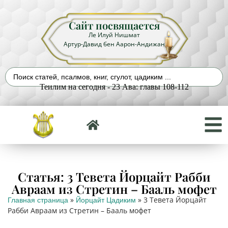
Сайт посвящается
Ле Илуй Нишмат
Артур-Давид бен Аарон-Андижан
Теилим на сегодня - 23 Ава: главы 108-112
Статья: 3 Тевета Йорцайт Рабби
Авраам из Стретин – Бааль мофет
»
»
3 Тевета Йорцайт
Главная страница
Йорцайт Цадиким
Рабби Авраам из Стретин – Бааль мофет