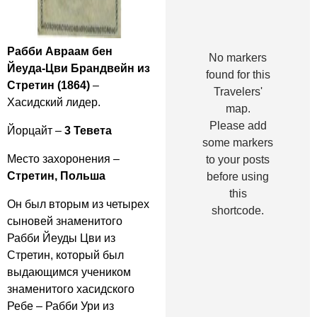
Рабби Авраам бен
No markers
Йеуда-Цви Брандвейн из
found for this
Стретин (1864)
–
Travelers'
Хасидский лидер.
map.
Please add
Йорцайт –
3 Тевета
some markers
Место захоронения –
to your posts
Стретин, Польша
before using
this
Он был вторым из четырех
shortcode.
сыновей знаменитого
Рабби Йеуды Цви из
Стретин, который был
выдающимся учеником
знаменитого хасидского
Ребе – Рабби Ури из