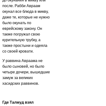
до окунания в микву или
после. Рабби Авраам
окунал все блюда в микву,
даже те, которые не нужно
было окунать по
еврейскому закону. Он
также погружал свою
курительную трубку, а
также простыни и одеяла
со своей кровати.
У раввина Авраама не
было сыновей, но было
четыре дочери, вышедшие
замуж за великих
хасидских раввинов.
Где Талмуд взял