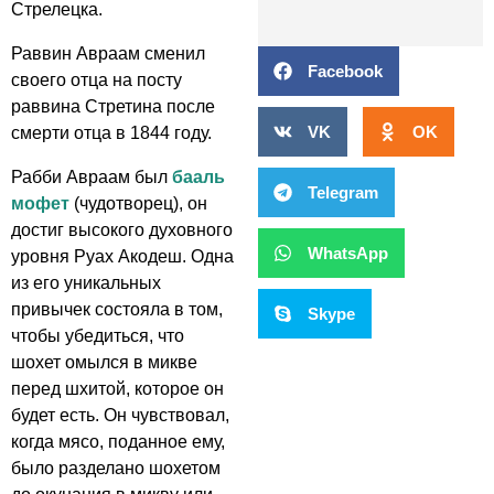
Стрелецка.
Раввин Авраам сменил
Facebook
своего отца на посту
раввина Стретина после
VK
OK
смерти отца в 1844 году.
Рабби Авраам был
бааль
Telegram
мофет
(чудотворец), он
достиг высокого духовного
WhatsApp
уровня Руах Акодеш. Одна
из его уникальных
привычек состояла в том,
Skype
чтобы убедиться, что
шохет омылся в микве
перед шхитой, которое он
будет есть. Он чувствовал,
когда мясо, поданное ему,
было разделано шохетом