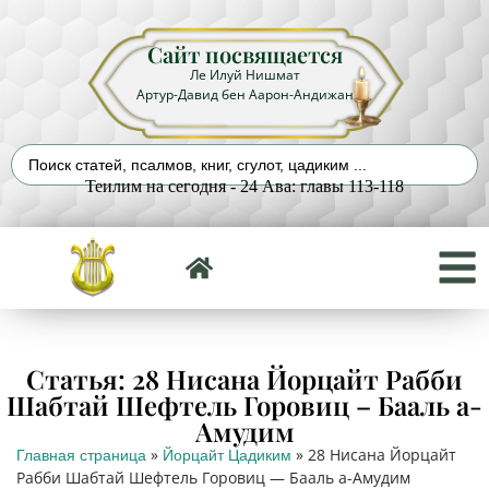
Сайт посвящается
Ле Илуй Нишмат
Артур-Давид бен Аарон-Андижан
Теилим на сегодня - 24 Ава: главы 113-118
Статья: 28 Нисана Йорцайт Рабби
Шабтай Шефтель Горовиц – Бааль а-
Амудим
»
»
28 Нисана Йорцайт
Главная страница
Йорцайт Цадиким
Рабби Шабтай Шефтель Горовиц — Бааль а-Амудим