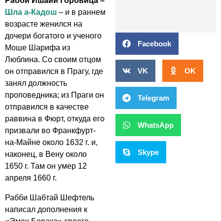
Рабби Ишайи Горовица –
Шла а-Кадош
– и в раннем
возрасте женился на
дочери богатого и ученого
Facebook
Моше Шарифа из
Люблина. Со своим отцом
VK
OK
он отправился в Прагу, где
занял должность
проповедника; из Праги он
Telegram
отправился в качестве
раввина в Фюрт, откуда его
WhatsApp
призвали во Франкфурт-
на-Майне около 1632 г. и,
Skype
наконец, в Вену около
1650 г. Там он умер 12
апреля 1660 г.
Рабби Шабтай Шефтель
написал дополнения к