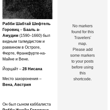
Рабби Шабтай Шефтель
No markers
Горовиц
–
Бааль а-
found for this
Амудим
(1590–1660) был
Travelers'
видным талмудистом и
map.
раввином в Остроге,
Please add
Фюрте, Франкфурте-на-
some markers
Майне и Вене.
to your posts
before using
Йорцайт –
28 Нисана
this
Место захоронения –
shortcode.
Вена, Австрия
Он был сыном каббалиста