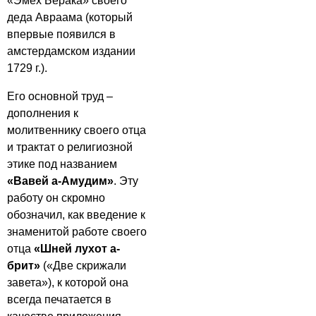
«Эмех Берака» своего
деда Авраама (который
впервые появился в
амстердамском издании
1729 г.).
Его основной труд –
дополнения к
молитвеннику своего отца
и трактат о религиозной
этике под названием
«Вавей а-Амудим»
. Эту
работу он скромно
обозначил, как введение к
знаменитой работе своего
отца
«Шней лухот а-
брит»
(«Две скрижали
завета»), к которой она
всегда печатается в