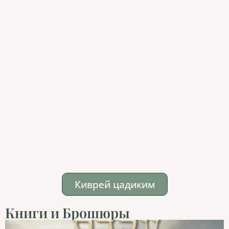
Киврей цадиким
Книги и Брошюры