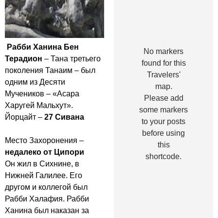
Рабби Ханина Бен
No markers
Терадион
– Тана третьего
found for this
поколения Танаим – был
Travelers'
одним из Десяти
map.
Мучеников – «Асара
Please add
Харугей Мальхут».
some markers
Йорцайт –
27 Сивана
to your posts
before using
Место Захоронения –
this
недалеко от Ципори
shortcode.
Он жил в Сихнине, в
Нижней Галилее. Его
другом и коллегой был
Рабби Халафия. Рабби
Ханина был наказан за