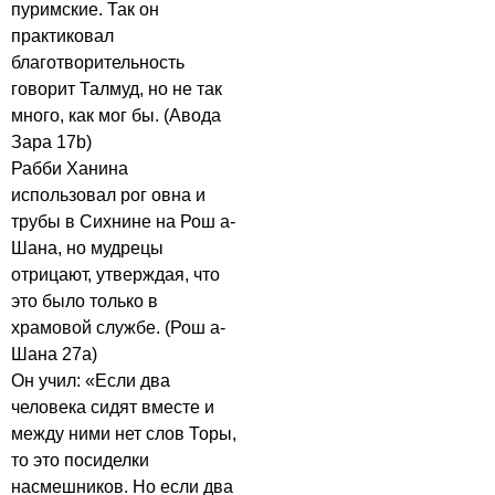
пуримские. Так он
практиковал
благотворительность
говорит Талмуд, но не так
много, как мог бы. (Авода
Зара 17b)
Рабби Ханина
использовал рог овна и
трубы в Сихнине на Рош а-
Шана, но мудрецы
отрицают, утверждая, что
это было только в
храмовой службе. (Рош а-
Шана 27а)
Он учил: «Если два
человека сидят вместе и
между ними нет слов Торы,
то это посиделки
насмешников. Но если два