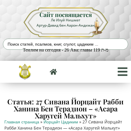
Сайт посвящается
Ле Илуй Нишмат
Артур-Давид бен Аарон-Андижан
Теилим на сегодня - 26 Ава: главы 119 מ-ת
Статья: 27 Сивана Йорцайт Рабби
Ханина Бен Терадион – «Асара
Харугей Мальхут»
»
»
27 Сивана Йорцайт
Главная страница
Йорцайт Цадиким
Рабби Ханина Бен Терадион — «Асара Харугей Мальхут»