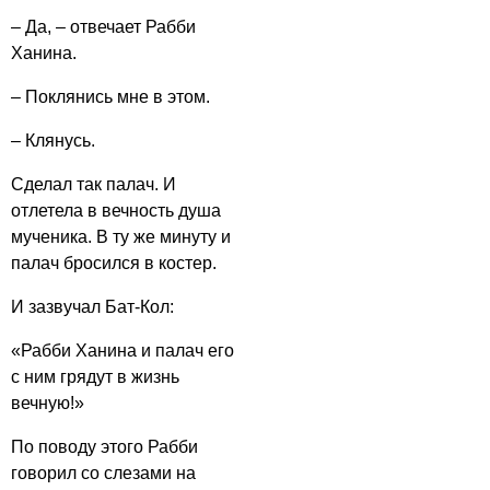
– Да, – отвечает Рабби
Ханина.
– Поклянись мне в этом.
– Клянусь.
Сделал так палач. И
отлетела в вечность душа
мученика. В ту же минуту и
палач бросился в костер.
И зазвучал Бат-Кол:
«Рабби Ханина и палач его
с ним грядут в жизнь
вечную!»
По поводу этого Рабби
говорил со слезами на