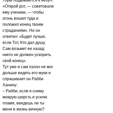
Торы подымаются к небу».
«Открой рот, — советовали
ему ученики, — чтобы
огонь вошел туда и
положил конец твоим
страданиям». Но он
ответил: «Будет лучше,
если Тот, Кто дал душу,
Сам возьмет ее назад:
никто не должен ускорить
свой конец».
Тут уже и сам палач не мог
дольше видеть его муки и
спрашивает он Рабби
Ханину:
– Рабби, если я сниму
мокрую шерсть и усилю
пламя, введешь ли ты
меня в жизнь вечную?