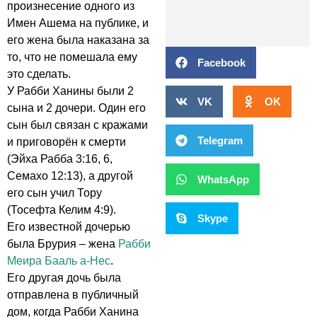
произнесение одного из
Имен Ашема на публике, и
его жена была наказана за
то, что не помешала ему
Facebook
это сделать.
У Рабби Ханины были 2
VK
OK
сына и 2 дочери. Один его
сын был связан с кражами
Telegram
и приговорён к смерти
(Эйха Рабба 3:16, 6,
Семахо 12:13), а другой
WhatsApp
его сын учил Тору
(Тосефта Келим 4:9).
Skype
Его известной дочерью
была Брурия – жена
Рабби
Меира Бааль а-Нес
.
Его другая дочь была
отправлена в публичный
дом, когда Рабби Ханина