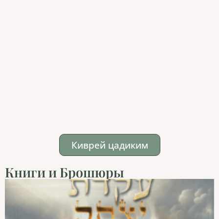
Киврей цадиким
Книги и Брошюры