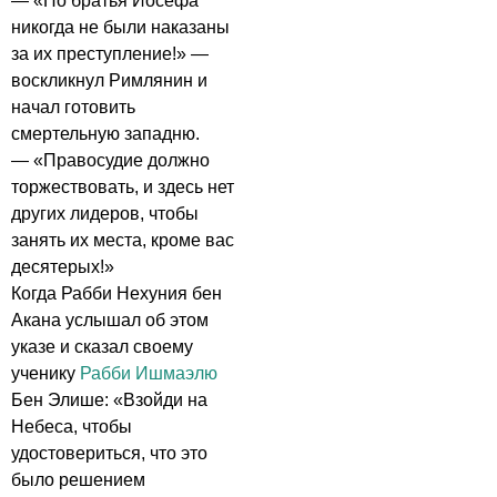
— «Но братья Йосефа
никогда не были наказаны
за их преступление!» —
воскликнул Римлянин и
начал готовить
смертельную западню.
— «Правосудие должно
торжествовать, и здесь нет
других лидеров, чтобы
занять их места, кроме вас
десятерых!»
Когда Рабби Нехуния бен
Акана услышал об этом
указе и сказал своему
ученику
Рабби Ишмаэлю
Бен Элише: «Взойди на
Небеса, чтобы
удостовериться, что это
было решением