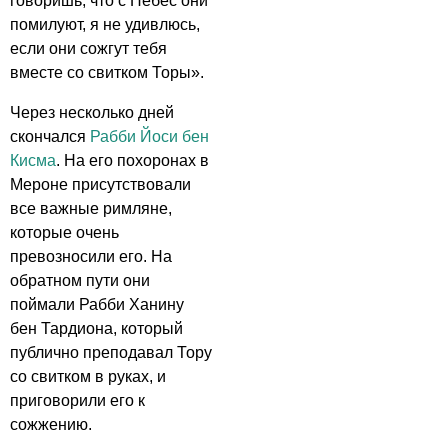
говоришь, что с Небес они
помилуют, я не удивлюсь,
если они сожгут тебя
вместе со свитком Торы».
Через несколько дней
скончался
Рабби Йоси бен
Кисма
. На его похоронах в
Мероне присутствовали
все важные римляне,
которые очень
превозносили его. На
обратном пути они
поймали Рабби Ханину
бен Тардиона, который
публично преподавал Тору
со свитком в руках, и
приговорили его к
сожжению.