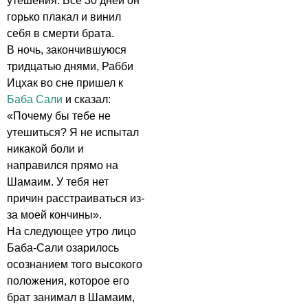
утешения. Все 30 дней он
горько плакал и винил
себя в смерти брата.
В ночь, закончившуюся
тридцатью днями, Рабби
Ицхак во сне пришел к
Баба Сали
и сказал:
«Почему бы тебе не
утешиться? Я не испытал
никакой боли и
направился прямо на
Шамаим. У тебя нет
причин расстраиваться из-
за моей кончины».
На следующее утро лицо
Баба-Сали озарилось
осознанием того высокого
положения, которое его
брат занимал в Шамаим,