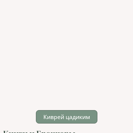
Киврей цадиким