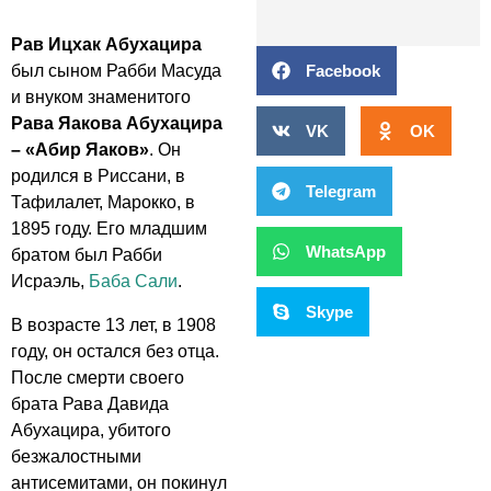
Рав Ицхак Абухацира
Facebook
был сыном
Рабби Масуда
и внуком знаменитого
Рава Яакова Абухацира
VK
OK
–
«Абир Яаков»
. Он
родился в Риссани, в
Telegram
Тафилалет, Марокко, в
1895 году. Его младшим
WhatsApp
братом был Рабби
Исраэль,
Баба Сали
.
Skype
В возрасте 13 лет, в 1908
году, он остался без отца.
После смерти своего
брата Рава Давида
Абухацира, убитого
безжалостными
антисемитами, он покинул