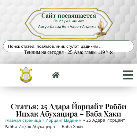
Сайт посвящается
Ле Илуй Нишмат
Артур-Давид бен Аарон-Андижан
Теилим на сегодня - 25 Ава: главы 119 א-ל
Статья: 25 Адара Йорцайт Рабби
Ицхак Абухацира – Баба Хаки
»
»
25 Адара Йорцайт
Главная страница
Йорцайт Цадиким
Рабби Ицхак Абухацира — Баба Хаки