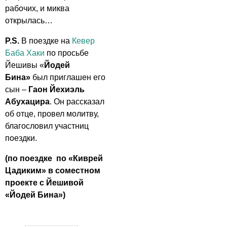
рабочих, и миква
открылась…
P.S.
В поездке на
Кевер
Баба Хаки
по просьбе
Йешивы «
Йодей
Бина
»
был приглашен его
сын –
Гаон Йехиэль
Абухацира
. Он рассказал
об отце, провел молитву,
благословил участниц
поездки.
(по поездке по «Киврей
Цадиким» в соместном
проекте с Йешивой
«
Йодей Бина»)