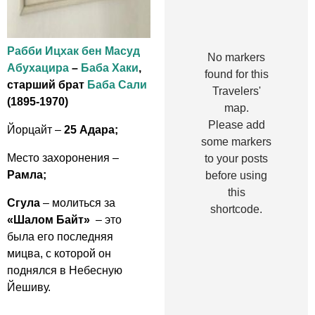
Рабби Ицхак бен Масуд
No markers
Абухацира
–
Баба Хаки
,
found for this
старший брат
Баба Сали
Travelers'
(1895-1970)
map.
Please add
Йорцайт –
25 Адара;
some markers
Место захоронения –
to your posts
Рамла;
before using
this
Сгула
– молиться за
shortcode.
«
Шалом Байт
»
– это
была его последняя
мицва, с которой он
поднялся в Небесную
Йешиву.