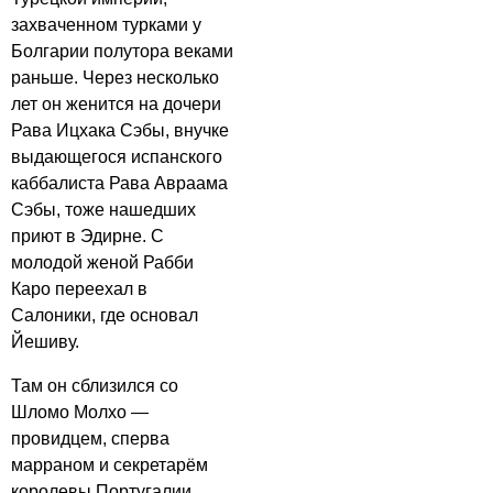
захваченном турками у
Болгарии полутора веками
раньше. Через несколько
лет он женится на дочери
Рава Ицхака Сэбы, внучке
выдающегося испанского
каббалиста Рава Авраама
Сэбы, тоже нашедших
приют в Эдирне. С
молодой женой Рабби
Каро переехал в
Салоники, где основал
Йешиву.
Там он сблизился со
Шломо Молхо —
провидцем, сперва
марраном и секретарём
королевы Португалии,