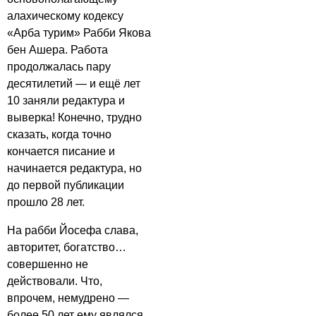
алахическому кодексу
«Арба турим» Рабби Якова
бен Ашера. Работа
продолжалась пару
десятилетий — и ещё лет
10 заняли редактура и
выверка! Конечно, трудно
сказать, когда точно
кончается писание и
начинается редактура, но
до первой публикации
прошло 28 лет.
На рабби Йосефа слава,
авторитет, богатство…
совершенно не
действовали. Что,
впрочем, немудрено —
более 50 лет ему являлся