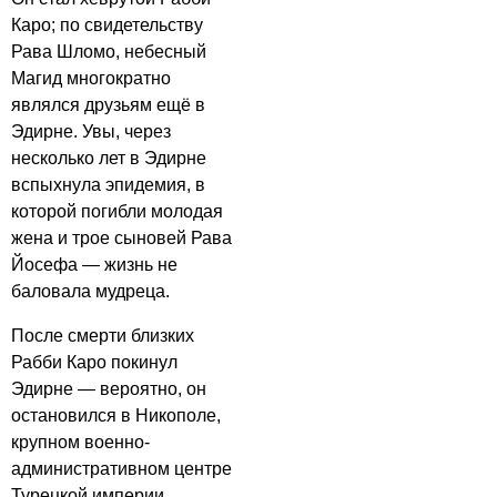
Каро; по свидетельству
Рава Шломо, небесный
Магид многократно
являлся друзьям ещё в
Эдирне. Увы, через
несколько лет в Эдирне
вспыхнула эпидемия, в
которой погибли молодая
жена и трое сыновей Рава
Йосефа — жизнь не
баловала мудреца.
После смерти близких
Рабби Каро покинул
Эдирне — вероятно, он
остановился в Никополе,
крупном военно-
административном центре
Турецкой империи,