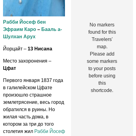
Рабби Йосеф бен
No markers
Эфраим Каро
–
Бааль а-
found for this
Шулхан Арух
Travelers'
map.
Йорцайт –
13 Нисана
Please add
Место захоронения –
some markers
Цфат
to your posts
before using
Первого января 1837 года
this
в галилейском Цфате
shortcode.
произошло страшное
землетрясение, весь город
обратился в руины. Но
жилая часть дома, в
котором за три до того
столетия жил
Рабби Йосеф