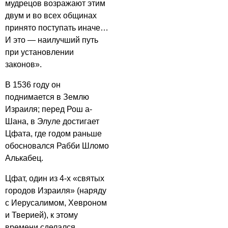
мудрецов возражают этим
двум и во всех общинах
принято поступать иначе…
И это — наилучший путь
при установлении
законов».
В 1536 году он
поднимается в Землю
Израиля; перед Рош а-
Шана, в Элуле достигает
Цфата, где годом раньше
обосновался Рабби Шломо
Алькабец.
Цфат, один из 4-х «святых
городов Израиля» (наряду
с Иерусалимом, Хевроном
и Тверией), к этому
времени сделался