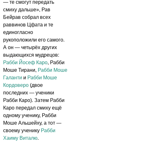
— те смогут передать
смиху дальше», Рав
Бейрав собрал всех
раввинов Цфата и те
единогласно
рукоположили его самого.
А он — четырёх других
выдающихся мудрецов:
Рабби Йосеф Каро
, Рабби
Моше Тирани,
Рабби Моше
Галанти
и
Рабби Моше
Кордоверо
(двое
последних — ученики
Рабби Каро). Затем Рабби
Каро передал смиху ещё
одному ученику, Рабби
Моше Альшейху, а тот —
своему ученику
Рабби
Хаиму Виталю
.