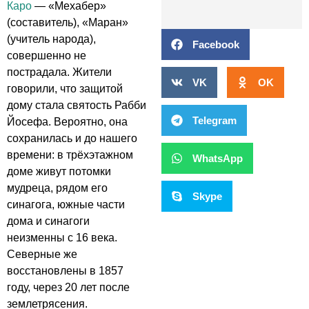
Каро
— «Мехабер»
(составитель), «Маран»
(учитель народа),
Facebook
совершенно не
пострадала. Жители
VK
OK
говорили, что защитой
дому стала святость Рабби
Telegram
Йосефа. Вероятно, она
сохранилась и до нашего
времени: в трёхэтажном
WhatsApp
доме живут потомки
мудреца, рядом его
Skype
синагога, южные части
дома и синагоги
неизменны с 16 века.
Северные же
восстановлены в 1857
году, через 20 лет после
землетрясения.