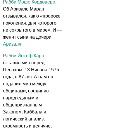
Рабби Моше Кордоверо
.
Об Аризале Маран
отзывался, как о «пророке
поколения, для которого
не сокрытого в мире». И —
женит сына на дочери
Аризаля
.
Рабби Йосеф Каро
оставил мир перед
Песахом, 13 Нисана 1575
года, в 87 лет. А нам он
подарил мир между
общинами, соединив
народ единым и
общепризнанным
Законом. Каббала и
логический анализ,
скромность и величие,