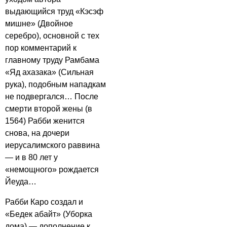
выдающийся труд «Кэсэф
мишне» (Двойное
серебро), основной с тех
пор комментарий к
главному труду Рамбама
«Яд ахазака» (Сильная
рука), подобным нападкам
не подвергался… После
смерти второй жены (в
1564) Рабби женится
снова, на дочери
иерусалимского раввина
— и в 80 лет у
«немощного» рождается
Йеуда…
Рабби Каро создал и
«Бедек абайт» (Уборка
дома) — дополнение к