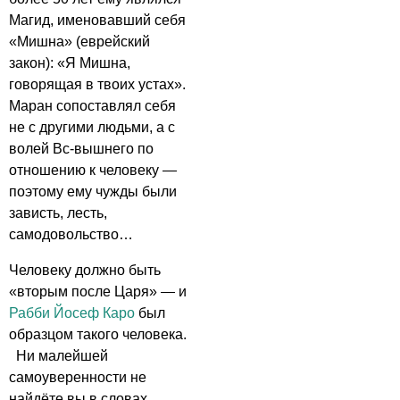
Магид, именовавший себя
«Мишна» (еврейский
закон): «Я Мишна,
говорящая в твоих устах».
Маран сопоставлял себя
не с другими людьми, а с
волей Вс-вышнего по
отношению к человеку —
поэтому ему чужды были
зависть, лесть,
самодовольство…
Человеку должно быть
«вторым после Царя» — и
Рабби Йосеф Каро
был
образцом такого человека.
Ни малейшей
самоуверенности не
найдёте вы в словах