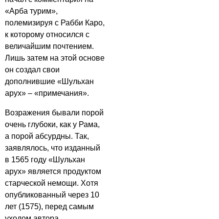
«Арба турим»,
полемизируя с Рабби Каро,
к которому относился с
величайшим почтением.
Лишь затем на этой основе
он создал свои
дополнившие «Шульхан
арух» – «примечания».
Возражения бывали порой
очень глубоки, как у Рама,
а порой абсурдны. Так,
заявлялось, что изданный
в 1565 году «Шульхан
арух» является продуктом
старческой немощи. Хотя
опубликованный через 10
лет (1575), перед самым
уходом автора