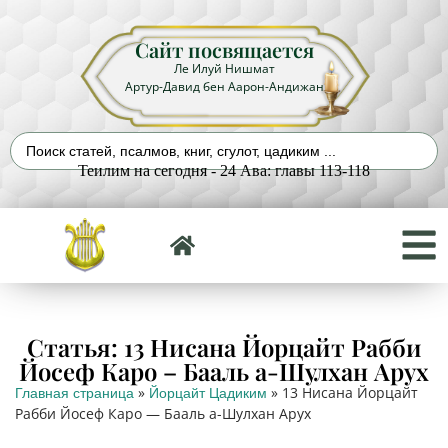
Сайт посвящается
Ле Илуй Нишмат
Артур-Давид бен Аарон-Андижан
Теилим на сегодня - 24 Ава: главы 113-118
Статья: 13 Нисана Йорцайт Рабби
Йосеф Каро – Бааль а-Шулхан Арух
»
»
13 Нисана Йорцайт
Главная страница
Йорцайт Цадиким
Рабби Йосеф Каро — Бааль а-Шулхан Арух