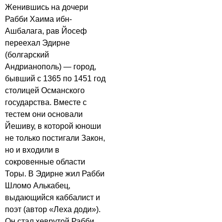
Женившись на дочери
Рабби Хаима ибн-
Ашбалага, рав Йосеф
переехал Эдирне
(болгарский
Андрианополь) — город,
бывший с 1365 по 1451 год
столицей Османского
государства. Вместе с
тестем они основали
Йешиву, в которой юноши
не только постигали Закон,
но и входили в
сокровенные области
Торы. В Эдирне жил Рабби
Шломо Алькабец,
выдающийся каббалист и
поэт (автор «Леха доди»).
Он стал хеврутой Рабби