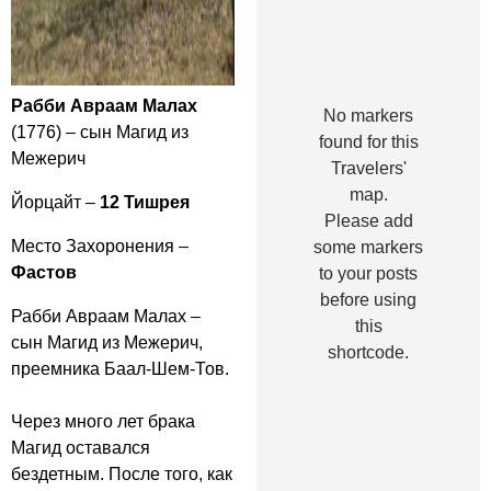
Рабби Авраам Малах
No markers
(1776) – сын Магид из
found for this
Межерич
Travelers'
map.
Йорцайт –
12 Тишрея
Please add
Место Захоронения –
some markers
Фастов
to your posts
before using
Рабби Авраам Малах –
this
сын Магид из Межерич,
shortcode.
преемника Баал-Шем-Тов.
Через много лет брака
Магид оставался
бездетным. После того, как