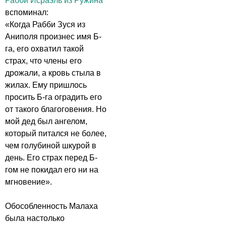
Рабби Исраэль из Ружина
вспоминал:
«Когда Рабби Зуся из
Аниполя произнес имя Б-
га, его охватил такой
страх, что члены его
дрожали, а кровь стыла в
жилах. Ему пришлось
просить Б-га оградить его
от такого благоговения. Но
мой дед был ангелом,
который питался не более,
чем голубиной шкурой в
день. Его страх перед Б-
гом не покидал его ни на
мгновение».
Обособленность Малаха
была настолько