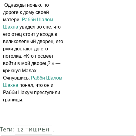
Однажды ночью, по
дороге к дому своей
матери,
Рабби Шалом
Шахна
увидел во сне, что
его отец стоит у входа в
великолепный дворец, его
руки достают до его
потолка. «Кто посмеет
войти в мой дворец?!» —
крикнул Малах.
Очнувшись,
Рабби Шалом
Шахна
понял, что он и
Рабби Нахум преступили
границы.
Теги:
12 ТИШРЕЯ
,