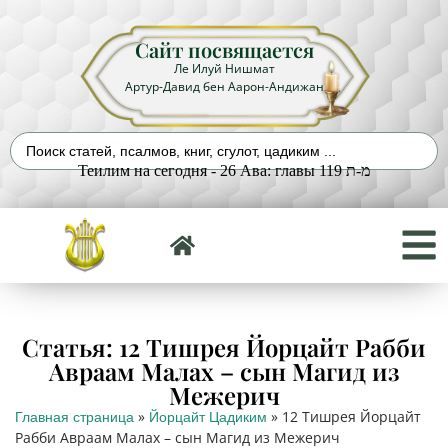
Сайт посвящается
Ле Илуй Нишмат
Артур-Давид бен Аарон-Андижан
Теилим на сегодня - 26 Ава: главы 119 מ-ת
Статья: 12 Тишрея Йорцайт Рабби
Авраам Малах – сын Магид из
Межерич
»
»
12 Тишрея Йорцайт
Главная страница
Йорцайт Цадиким
Рабби Авраам Малах – сын Магид из Межерич