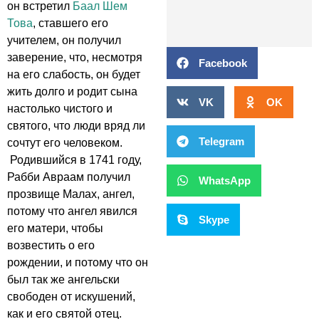
он встретил
Баал Шем
Това
, ставшего его
учителем, он получил
заверение, что, несмотря
Facebook
на его слабость, он будет
жить долго и родит сына
VK
OK
настолько чистого и
святого, что люди вряд ли
Telegram
сочтут его человеком.
Родившийся в 1741 году,
Рабби Авраам получил
WhatsApp
прозвище Малах, ангел,
потому что ангел явился
Skype
его матери, чтобы
возвестить о его
рождении, и потому что он
был так же ангельски
свободен от искушений,
как и его святой отец.