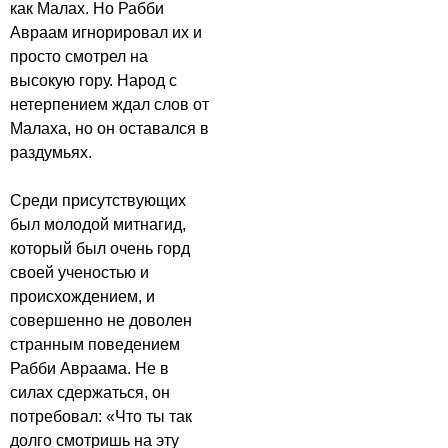
как Малах. Но Рабби
Авраам игнорировал их и
просто смотрел на
высокую гору. Народ с
нетерпением ждал слов от
Малаха, но он оставался в
раздумьях.
Среди присутствующих
был молодой митнагид,
который был очень горд
своей ученостью и
происхождением, и
совершенно не доволен
странным поведением
Рабби Авраама. Не в
силах сдержаться, он
потребовал: «Что ты так
долго смотришь на эту