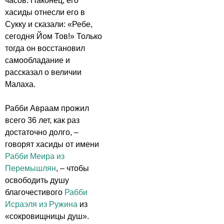
часов. Наконец, его
хасиды отнесли его в
Сукку и сказали: «Ребе,
сегодня Йом Тов!» Только
тогда он восстановил
самообладание и
рассказал о величии
Малаха.
Рабби Авраам прожил
всего 36 лет, как раз
достаточно долго, –
говорят хасиды от имени
Рабби Меира из
Перемышлян
, – чтобы
освободить душу
благочестивого
Рабби
Исраэля из Ружина
из
«сокровищницы душ».