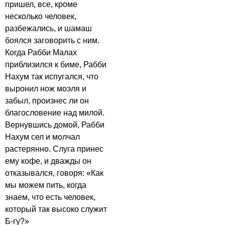
пришел, все, кроме
несколько человек,
разбежались, и шамаш
боялся заговорить с ним.
Когда Рабби Малах
приблизился к биме, Рабби
Нахум так испугался, что
выронил нож моэля и
забыл, произнес ли он
благословение над милой.
Вернувшись домой, Рабби
Нахум сел и молчал
растерянно. Слуга принес
ему кофе, и дважды он
отказывался, говоря: «Как
мы можем пить, когда
знаем, что есть человек,
который так высоко служит
Б-гу?»