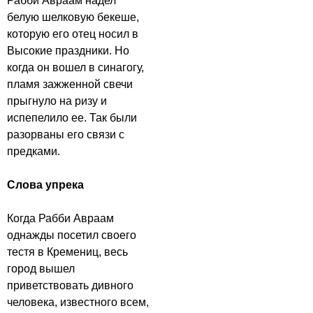
Рабби Авраам надел
белую шелковую бекеше,
которую его отец носил в
Высокие праздники. Но
когда он вошел в синагогу,
пламя зажженной свечи
прыгнуло на ризу и
испепелило ее. Так были
разорваны его связи с
предками.
Слова упрека
Когда Рабби Авраам
однажды посетил своего
тестя в Кремениц, весь
город вышел
приветствовать дивного
человека, известного всем,