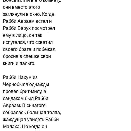
Боясь войти в его комнату,
они вместо этого
заглянули в окно. Когда
Рабби Авраам встал и
Рабби Барух посмотрел
ему в лицо, он так
испугался, что схватил
своего брата и побежал,
бросив в спешке свои
книги и пальто.
Рабби Нахум из
Чернобыля однажды
провел брит-милу, а
сандаком был Рабби
Авраам. В синагоге
собралась большая толпа,
жаждущая увидеть Рабби
Малаха. Но когда он