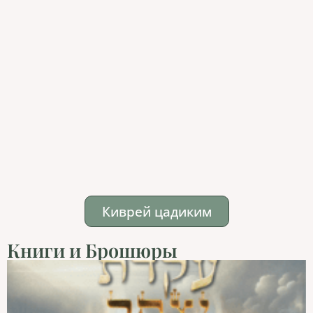
Киврей цадиким
Книги и Брошюры