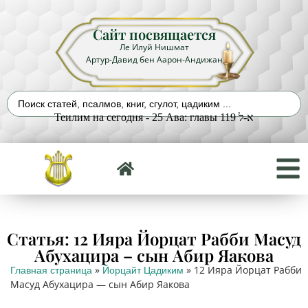
Сайт посвящается
Ле Илуй Нишмат
Артур-Давид бен Аарон-Андижан
Теилим на сегодня - 25 Ава: главы 119 א-ל
Статья: 12 Ияра Йорцат Рабби Масуд
Абухацира – сын Абир Яакова
»
»
12 Ияра Йорцат Рабби
Главная страница
Йорцайт Цадиким
Масуд Абухацира — сын Абир Яакова