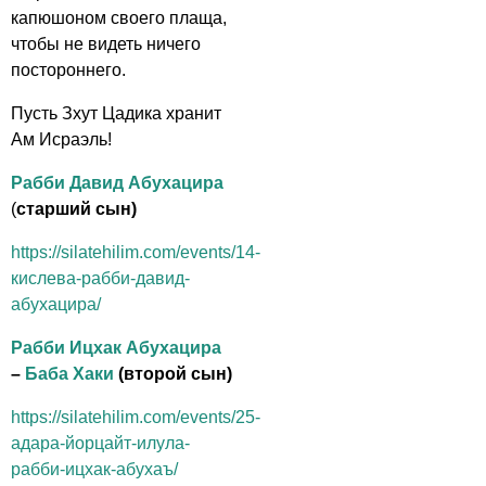
капюшоном своего плаща,
чтобы не видеть ничего
постороннего.
Пусть Зхут Цадика хранит
Ам Исраэль!
Рабби Давид Абухацира
(
старший сын)
https://silatehilim.com/events/14-
кислева-рабби-давид-
абухацира/
Рабби Ицхак Абухацира
–
Баба Хаки
(второй сын)
https://silatehilim.com/events/25-
адара-йорцайт-илула-
рабби-ицхак-абухаъ/