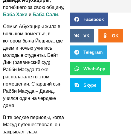
Давида Абухациры
,
погибшего за свою общину,
Баба Хаки
и
Баба Сали
.
Facebook
Семья Абухациры жила в
большом поместье, в
VK
OK
котором была Йешива, где
днем и ночью учились
Telegram
молодые студенты. Бейт
Дин (раввинский суд)
WhatsApp
Рабби Масуда также
располагался в этом
помещении. Старший сын
Skype
Рабби Масуда – Давид,
учился один на чердаке
дома.
В те редкие периоды, когда
Масуд путешествовал, он
закрывал глаза