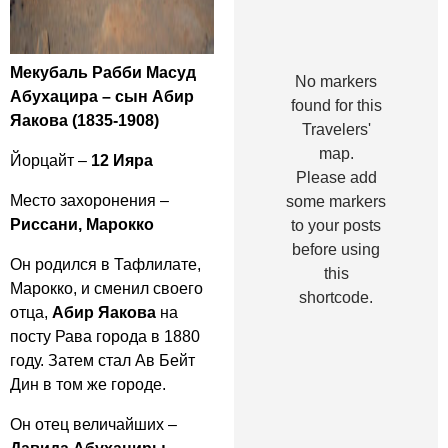
Мекубаль Рабби Масуд
No markers
Абухацира – сын Абир
found for this
Яакова (1835-1908)
Travelers'
map.
Йорцайт –
12 Ияра
Please add
Место захоронения –
some markers
Риссани, Марокко
to your posts
before using
Он родился в Тафлилате,
this
Марокко, и сменил своего
shortcode.
отца,
Абир Яакова
на
посту Рава города в 1880
году. Затем стал Ав Бейт
Дин в том же городе.
Он отец величайших –