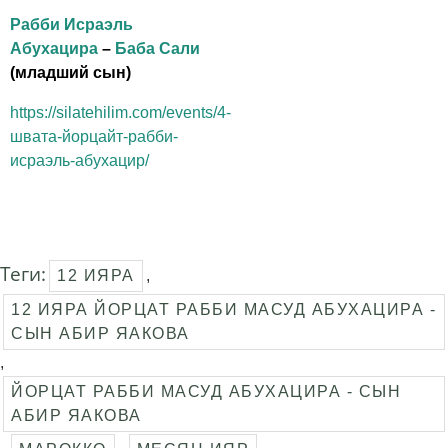
Рабби Исраэль
Абухацира
–
Баба Сали
(младший сын)
https://silatehilim.com/events/4-
швата-йорцайт-рабби-
исраэль-абухацир/
Теги:
12 ИЯРА
,
12 ИЯРА ЙОРЦАТ РАББИ МАСУД АБУХАЦИРА -
СЫН АБИР ЯАКОВА
,
ЙОРЦАТ РАББИ МАСУД АБУХАЦИРА - СЫН
АБИР ЯАКОВА