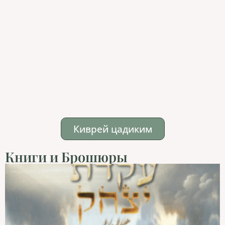
Киврей цадиким
Книги и Брошюры