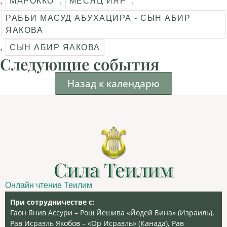
,
МАРОККО
,
МЕСЯЦ ИЯР
,
РАББИ МАСУД АБУХАЦИРА - СЫН АБИР
ЯАКОВА
,
СЫН АБИР ЯАКОВА
Следующие события
Назад к календарю
Сила Теилим
Онлайн чтение Теилим
При сотрудничестве с:
Гаон Янив Ассури – Рош Йешива «Йодей Бина» (Израиль),
Рав Исраэль Якобов – «Ор Исраэль» (Канада), Рав