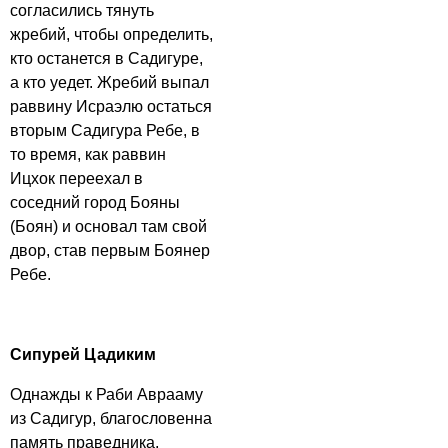
согласились тянуть
жребий, чтобы определить,
кто останется в Садигуре,
а кто уедет. Жребий выпал
раввину Исраэлю остаться
вторым Садигура Ребе, в
то время, как раввин
Ицхок переехал в
соседний город Бояны
(Боян) и основал там свой
двор, став первым Боянер
Ребе.
Сипурей Цадиким
Однажды к Раби Аврааму
из Садигур, благословенна
память праведника,