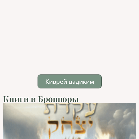
Киврей цадиким
Книги и Брошюры