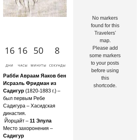
No markers
found for this
Travelers'
map.
16
16
50
7
Please add
some markers
to your posts
ДНИ
ЧАСЫ
МИНУТЫ
СЕКУНДЫ
before using
Рабби Авраам Яаков бен
this
Исраэль Фридман из
shortcode.
Садигур
(1820-1883 г.) –
был первым Ребе
Садигура – Хасидская
династия.
Йорцайт –
11 Элула
Место захоронения –
Садигур