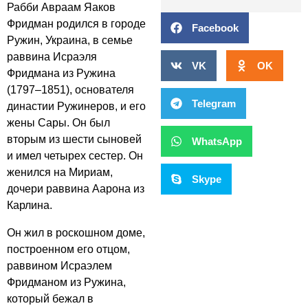
Рабби Авраам Яаков
Фридман родился в городе
Facebook
Ружин, Украина, в семье
раввина Исраэля
VK
OK
Фридмана из Ружина
(1797–1851), основателя
Telegram
династии Ружинеров, и его
жены Сары. Он был
вторым из шести сыновей
WhatsApp
и имел четырех сестер. Он
женился на Мириам,
Skype
дочери раввина Аарона из
Карлина.
Он жил в роскошном доме,
построенном его отцом,
раввином Исраэлем
Фридманом из Ружина,
который бежал в