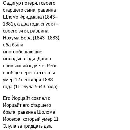
Садигур потерял своего
старшего сына, раввина
Шломо Фридмана (1843–
1881), а два года спустя –
своего зятя, раввина
Нохума Бера (1843–1883),
оба были
многообещающие
молодые люди. Давно
привыкший к диете, Ребе
вообще перестал есть и
умер 12 сентября 1883
года (11 элула 5643 года).
Его Йорцайт совпал с
Йорцайт его старшего
брата, раввина Шолома
Йосефа, который умер 11
Элула за тридцать два