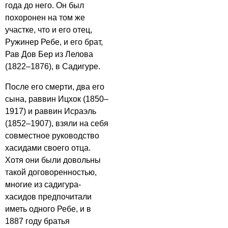
года до него. Он был
похоронен на том же
участке, что и его отец,
Ружинер Ребе, и его брат,
Рав Дов Бер из Лелова
(1822–1876), в Садигуре.
После его смерти, два его
сына, раввин Ицхок (1850–
1917) и раввин Исраэль
(1852–1907), взяли на себя
совместное руководство
хасидами своего отца.
Хотя они были довольны
такой договоренностью,
многие из садигура-
хасидов предпочитали
иметь одного Ребе, и в
1887 году братья