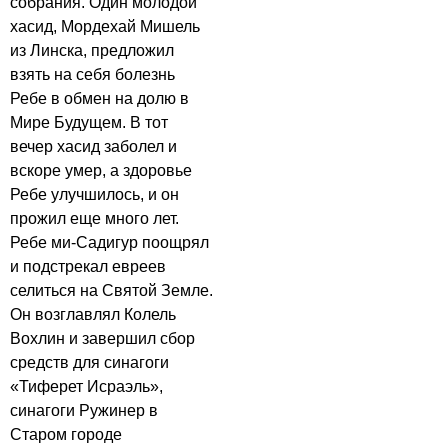
собрания. Один молодой
хасид, Мордехай Мишель
из Линска, предложил
взять на себя болезнь
Ребе в обмен на долю в
Мире Будущем. В тот
вечер хасид заболел и
вскоре умер, а здоровье
Ребе улучшилось, и он
прожил еще много лет.
Ребе ми-Садигур поощрял
и подстрекал евреев
селиться на Святой Земле.
Он возглавлял Колель
Вохлин и завершил сбор
средств для синагоги
«Тиферет Исраэль»,
синагоги Ружинер в
Старом городе