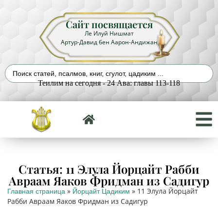
Сайт посвящается
Ле Илуй Нишмат
Артур-Давид бен Аарон-Андижан
Теилим на сегодня - 24 Ава: главы 113-118
Статья: 11 Элула Йорцайт Рабби
Авраам Яаков Фридман из Садигур
»
»
11 Элула Йорцайт
Главная страница
Йорцайт Цадиким
Рабби Авраам Яаков Фридман из Садигур