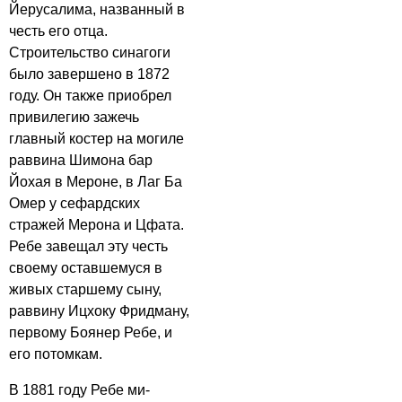
Йерусалима, названный в
честь его отца.
Строительство синагоги
было завершено в 1872
году. Он также приобрел
привилегию зажечь
главный костер на могиле
раввина Шимона бар
Йохая в Мероне, в Лаг Ба
Омер у сефардских
стражей Мерона и Цфата.
Ребе завещал эту честь
своему оставшемуся в
живых старшему сыну,
раввину Ицхоку Фридману,
первому Боянер Ребе, и
его потомкам.
В 1881 году Ребе ми-