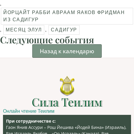
,
ЙОРЦАЙТ РАББИ АВРААМ ЯАКОВ ФРИДМАН
ИЗ САДИГУР
,
МЕСЯЦ ЭЛУЛ
,
САДИГУР
Следующие события
Назад к календарю
Сила Теилим
Онлайн чтение Теилим
При сотрудничестве с:
Гаон Янив Ассури – Рош Йешива «Йодей Бина» (Израиль),
Рав Исраэль Якобов – «Ор Исраэль» (Канада), Рав