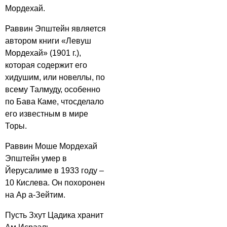
Мордехай.
Раввин Эпштейн является
автором книги «Левуш
Мордехай» (1901 г.),
которая содержит его
хидушим, или новеллы, по
всему Талмуду, особенно
по Бава Каме, чтосделало
его известным в мире
Торы.
Раввин Моше Мордехай
Эпштейн умер в
Йерусалиме в 1933 году –
10 Кислева. Он похоронен
на Ар а-Зейтим.
Пусть Зхут Цадика хранит