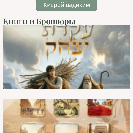
Киврей цадиким
Книги и Брошюры