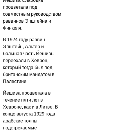
Йешива Слабодка
процветала под
совместным руководством
раввинов Эпштейна и
Финкеля.
В 1924 году раввин
Эпштейн, Альтер и
большая часть Йешивы
переехали в Хеврон,
который тогда был под
британским мандатом в
Палестине.
Йешива процветала в
течение пяти лет в
Хевроне, как и в Литве. В
конце августа 1929 года
арабские толпы,
подстрекаемые