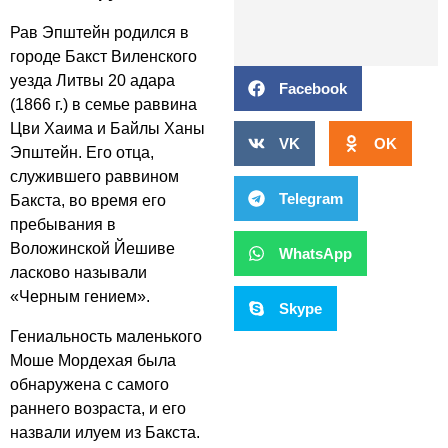
Рав Эпштейн родился в
городе Бакст Виленского
уезда Литвы 20 адара
Facebook
(1866 г.) в семье раввина
Цви Хаима и Байлы Ханы
VK
OK
Эпштейн. Его отца,
служившего раввином
Telegram
Бакста, во время его
пребывания в
Воложинской Йешиве
WhatsApp
ласково называли
«Черным гением».
Skype
Гениальность маленького
Моше Мордехая была
обнаружена с самого
раннего возраста, и его
назвали илуем из Бакста.