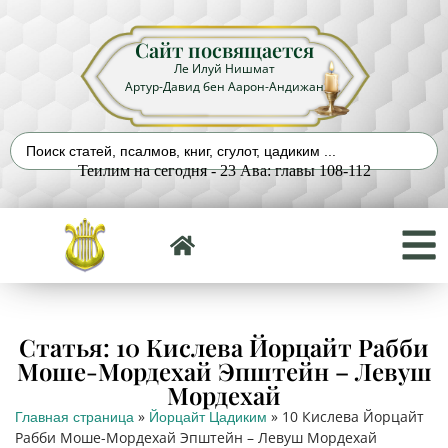
Сайт посвящается
Ле Илуй Нишмат
Артур-Давид бен Аарон-Андижан
Теилим на сегодня - 23 Ава: главы 108-112
Статья: 10 Кислева Йорцайт Рабби
Моше-Мордехай Эпштейн – Левуш
Мордехай
»
»
10 Кислева Йорцайт
Главная страница
Йорцайт Цадиким
Рабби Моше-Мордехай Эпштейн – Левуш Мордехай