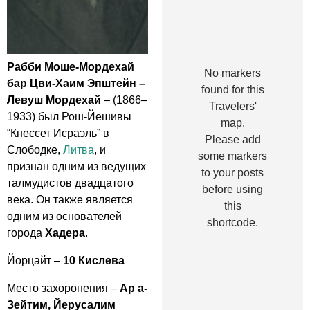
Рабби Моше-Мордехай
No markers
бар Цви-Хаим Эпштейн –
found for this
Левуш Мордехай
– (1866–
Travelers'
1933) был Рош-Йешивы
map.
“Кнессет Исраэль” в
Please add
Слободке,
Литва
, и
some markers
признан одним из ведущих
to your posts
талмудистов двадцатого
before using
века. Он также является
this
одним из основателей
shortcode.
города
Хадера
.
Йорцайт –
10 Кислева
Место захоронения –
Ар а-
Зейтим, Йерусалим