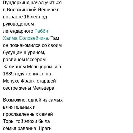
Вундеркинд начал учиться
в Воложинской Йешиве в
возрасте 16 лет под
руководством
легендарного
Рабби
Хаима Соловейчика
. Там
он познакомился со своим
будущим шурином,
раввином Иссером
Залманом Мельцером, и в
1889 году женился на
Менухе Франк, старшей
сестре жены Мельцера.
Возможно, одной из самых
влиятельных и
прославленных семей
Торы той эпохи была
семья раввина Шраги