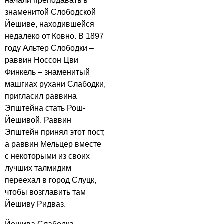
начали преподавать в
знаменитой Слободской
Йешиве, находившейся
недалеко от Ковно. В 1897
году Альтер Слободки –
раввин Носсон Цви
Финкель – знаменитый
машгиах рухани Слабодки,
пригласил раввина
Эпштейна стать Рош-
Йешивой. Раввин
Эпштейн принял этот пост,
а раввин Мельцер вместе
с некоторыми из своих
лучших талмидим
переехал в город Слуцк,
чтобы возглавить там
Йешиву Ридваз.