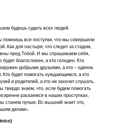
океф»
Ашем будешь судить всех людей.
ы помнишь все поступки, что мы совершили
гой. Как для пастыря, что следит за стадом,
авны пред Тобой. И мы спрашиваем себя,
о будет благословен, а кто голоден. Кто
т окружен добрыми друзьями, а кто – одинок.
ет. Кто будет помогать нуждающимся, а кто
зей и родителей, а кто не захочет слушать.
мы твердо знаем, что, если будем помогать
скренне раскаемся в наших проступках,
мы станем лучше. Вс-вышний знает это,
нашим делам».
inico)