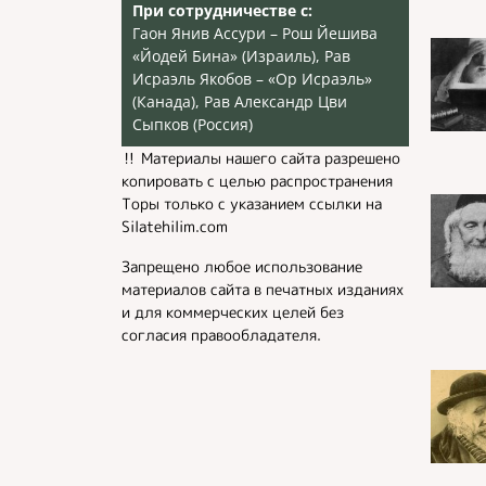
При сотрудничестве с:
Гаон Янив Ассури – Рош Йешива
«Йодей Бина» (Израиль), Рав
Исраэль Якобов – «Ор Исраэль»
(Канада), Рав Александр Цви
Сыпков (Россия)
‼️ Материалы нашего сайта разрешено
копировать с целью распространения
Торы только с указанием ссылки на
Silatehilim.com
Запрещено любое использование
материалов сайта в печатных изданиях
и для коммерческих целей без
согласия правообладателя.