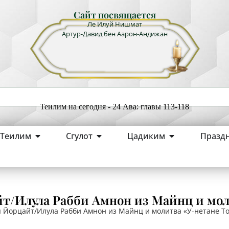
Сайт посвящается
Ле Илуй Нишмат
Артур-Давид бен Аарон-Андижан
Теилим на сегодня - 24 Ава: главы 113-118
Теилим
Сгулот
Цадиким
Празд
йт/Илула Рабби Амнон из Майнц и м
 Йорцайт/Илула Рабби Амнон из Майнц и молитва «У-нетане 