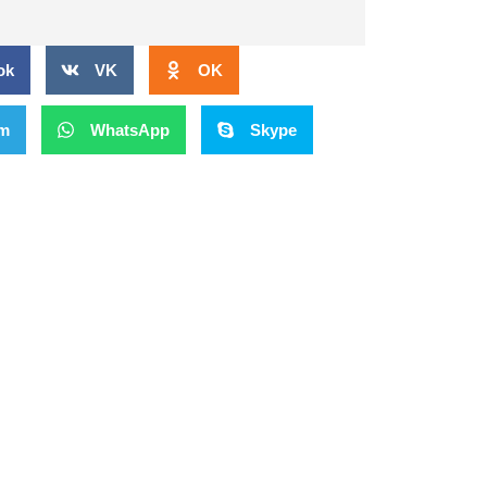
ok
VK
OK
am
WhatsApp
Skype