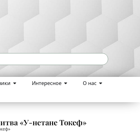
ники
Интересное
О нас
олитва «У-нетане Токеф»
Токеф»