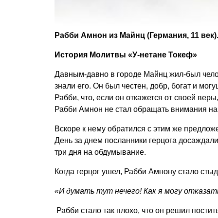
Рабби Амнон из Майнц (Германия, 11 век)
История Молитвы «У-нетане Токеф»
Давным-давно в городе Майнц жил-был чело
знали его. Он был честен, добр, богат и м
Рабби, что, если он откажется от своей веры
Рабби Амнон не стал обращать внимания на
Вскоре к нему обратился с этим же предложе
День за днем посланники герцога досаждали 
три дня на обдумывание.
Когда герцог ушел, Рабби Амнону стало стыд
«И думать тут нечего! Как я могу отказат
Рабби стало так плохо, что он решил постит