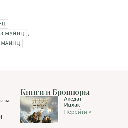
НЦ
,
ИЗ МАЙНЦ
,
 МАЙНЦ
Книги и Брошюры
Акедат
главы
Ицхак
Перейти »
м