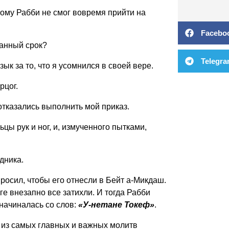
этому Рабби не смог вовремя прийти на
Facebo
занный срок?
Telegr
ык за то, что я усомнился в своей вере.
рцог.
 отказались выполнить мой приказ.
цы рук и ног, и, измученного пытками,
дника.
просил, чтобы его отнесли в Бейт а-Микдаш.
ге внезапно все затихли. И тогда Рабби
 начиналась со слов:
«У-нетане Токеф»
.
 из самых главных и важных молитв