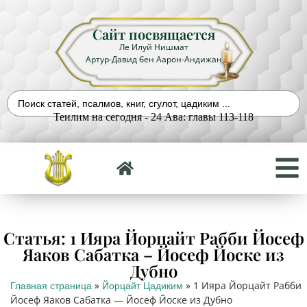
Сайт посвящается
Ле Илуй Нишмат
Артур-Давид бен Аарон-Андижан
Теилим на сегодня - 24 Ава: главы 113-118
Статья: 1 Ияра Йорцайт Рабби Йосеф
Яаков Сабатка – Йосеф Йоске из
Дубно
»
»
1 Ияра Йорцайт Рабби
Главная страница
Йорцайт Цадиким
Йосеф Яаков Сабатка — Йосеф Йоске из Дубно