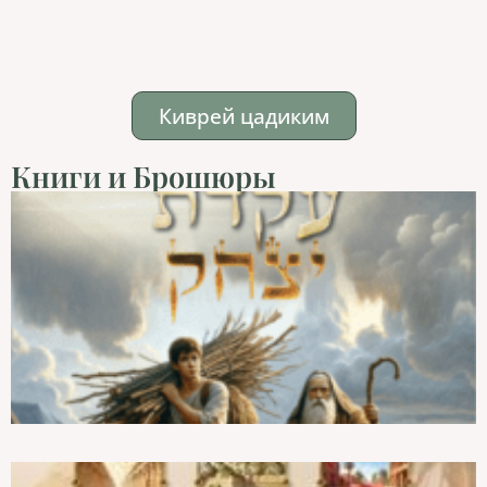
Киврей цадиким
Книги и Брошюры