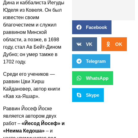
Дина и каббалиста Йегуды
Юделя из Ковеля. Он был
известен своим
благочестием и служил
Facebook
раввином Минской
области, а позже, в 1698
VK
OK
году, стал Ав Бейт-Дином
Дубно; он умер тамже в
Telegram
1702 году.
Среди его учеников —
WhatsApp
раввин Цви Хирш
Кайдановер, автор книги
Skype
«Кав ха-Яшар».
Раввин Йосеф Йоске
является автором двух
работ –
«Йесод Йосеф» и
«Неима Кедоша»
– и