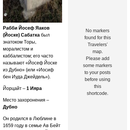
Рабби Йосеф Яаков
No markers
(Йоске) Сабатка
был
found for this
знатоком Торы,
Travelers'
моралистом и
map.
каббалистом; его часто
Please add
называют «Йосеф Йоске
some markers
из Дубно» (или «Иосиф
to your posts
бен Иуда Джейдель»).
before using
this
Йорцайт –
1 Ияра
shortcode.
Место захоронения –
Дубно
Он родился в Люблине в
1659 году в семье Ав Бейт