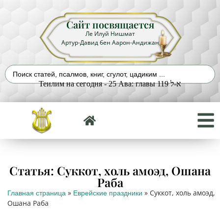
Сайт посвящается
Ле Илуй Нишмат
Артур-Давид бен Аарон-Андижан
Теилим на сегодня - 25 Ава: главы 119 א-ל
Статья: Суккот, холь амоэд, Ошана
Раба
»
»
Суккот, холь амоэд,
Главная страница
Еврейские праздники
Ошана Раба