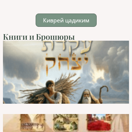
Киврей цадиким
Книги и Брошюры