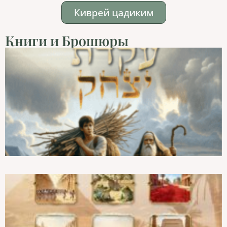
Киврей цадиким
Книги и Брошюры