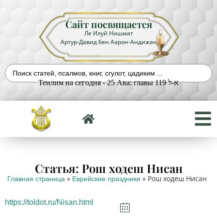
Сайт посвящается
Ле Илуй Нишмат
Артур-Давид бен Аарон-Андижан
Теилим на сегодня - 25 Ава: главы 119 א-ל
Статья: Рош ходеш Нисан
»
»
Рош ходеш Нисан
Главная страница
Еврейские праздники
https://toldot.ru/Nisan.html