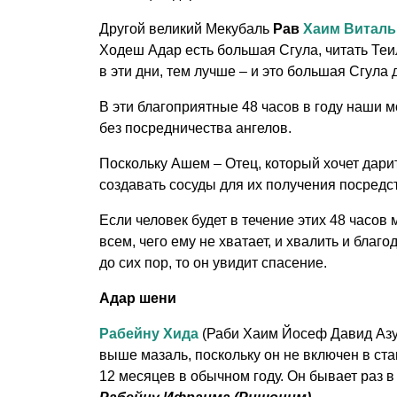
Другой великий Мекубаль
Рав
Хаим Виталь
Ходеш Адар есть большая Сгула, читать Те
в эти дни, тем лучше – и это большая Сгула 
В эти благоприятные 48 часов в году наши
без посредничества ангелов.
Поскольку Ашем – Отец, который хочет дари
создавать сосуды для их получения посредс
Если человек будет в течение этих 48 часов
всем, чего ему не хватает, и хвалить и благ
до сих пор, то он увидит спасение.
Адар шени
Рабейну Хида
(Раби Хаим Йосеф Давид Азул
выше мазаль, поскольку он не включен в ст
12 месяцев в обычном году. Он бывает раз в