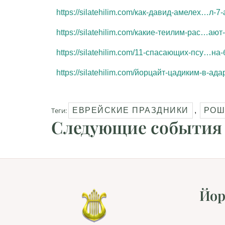
https://silatehilim.com/как-давид-амелех…л-7-
https://silatehilim.com/какие-теилим-рас…аю
https://silatehilim.com/11-спасающих-псу…на-
https://silatehilim.com/йорцайт-цадиким-в-ада
Теги:
ЕВРЕЙСКИЕ ПРАЗДНИКИ
,
РОШ
Следующие события
Йор