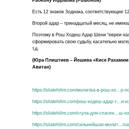
Рабейну Ифраима (Ришоним)
Есть 12 знаков Зодиака, соответствующие 1
Второй адар – тринадцатый месяц, не имеющи
Поэтому в Рош Ходеш Адар Шени “евреи нах
сформировать свою судьбу, касательно матер
т.д.
(Юра Плиштиев – Йешива «Кисе Рахамим» 
Авитан)
https://silatehilim.com/молитва-в-рош-хо…р-п
https://silatehilim.com/рош-ходеш-адар-т…и-и
https://silatehilim.com/сгула-для-спасен…ш-
https://silatehilim.com/сильнейшая-молит…па