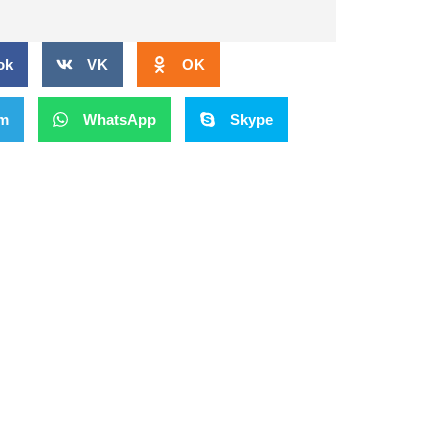
ok
VK
OK
am
WhatsApp
Skype