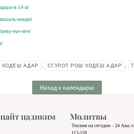
адара-в-14-а/
т-мазаль-каждо/
букву-нун-кен/
р/
 ХОДЕШ АДАР
,
СГУЛОТ РОШ ХОДЕШ АДАР
,
Назад к календарю
цайт цадиким
Молитвы
Теилим на сегодня – 24 Ава: 
113-118