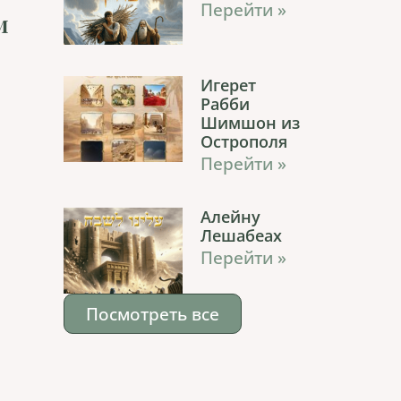
Перейти »
м
Игерет
Рабби
Шимшон из
Острополя
Перейти »
Алейну
Лешабеах
Перейти »
Посмотреть все