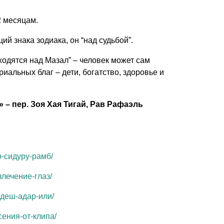
2 месяцам.
й знака зодиака, он “над судьбой”.
одятся над Мазал” – человек может сам
иальных благ – дети, богатство, здоровье и
– пер. Зоя Хая Тигай, Рав Рафаэль
о-сидуру-рамб/
злечение-глаз/
ходеш-адар-или/
сения-от-клипа/