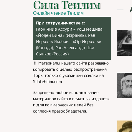
Сила Теилим
Онлайн чтение Теилим
При сотрудничестве с:
Гаон Янив Ассури – Рош Йешива
«Йодей Бина» (Израиль), Рав
Исраэль Якобов – «Ор Исраэль»
(Канада), Рав Александр Цви
Сыпков (Россия)
‼️ Материалы нашего сайта разрешено
копировать с целью распространения
Торы только с указанием ссылки на
Silatehilim.com
Запрещено любое использование
материалов сайта в печатных изданиях
и для коммерческих целей без
согласия правообладателя.