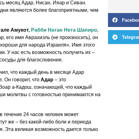
сь месяц Адар, Нисан, Ияар и Сиван.
 дни являются более благоприятными, чем
Facebo
гале Амукот,
Рабби Натан Нета Шапиро
,
Telegr
, его имя Аврахиэль (не произносить), он
и хороши для народа Израиля». Имя этого
и. У нас есть возможность получить их –
 сосуды для благословения.
чил, что каждый день в месяце Адар
 Он говорит, что
Адар
– это
Зоар а-Кадош, означающей, что каждый
аши молитвы с готовностью принимаются на
 в течение 24 часов человек может
тут же – без какой-либо боли и периода
ся. Эта великая возможность дается только