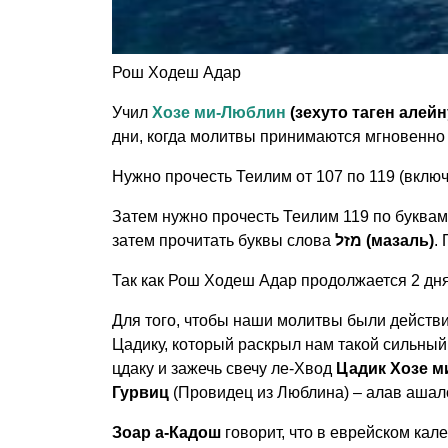
Рош Ходеш Адар
Учил
Хозе ми-Люблин
(зехуто таген алейн
дни, когда молитвы принимаются мгновенно
Нужно прочесть Теилим от 107 по 119 (включ
Затем нужно прочесть Теилим 119 по буквам
затем прочитать буквы слова
מזל (мазаль)
.
Так как Рош Ходеш Адар продолжается 2 дня 
Для того, чтобы наши молитвы были действи
Цадику, который раскрыл нам такой сильный
цдаку и зажечь свечу ле-Хвод
Цадик Хозе 
Гурвиц
(Провидец из Люблина) – алав ашал
Зоар а-Кадош
говорит, что в еврейском кал