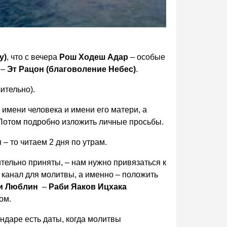
у)
, что с вечера
Рош Ходеш Адар
– особые
 –
Эт Рацон (благоволение Небес)
.
ительно).
 имени человека и имени его матери, а
 Потом подробно изложить личные просьбы.
– то читаем 2 дня по утрам.
тельно приняты, – нам нужно привязаться к
 канал для молитвы, а именно – положить
ми Люблин
–
Раби Яаков Ицхака
ом.
ендаре есть даты, когда молитвы