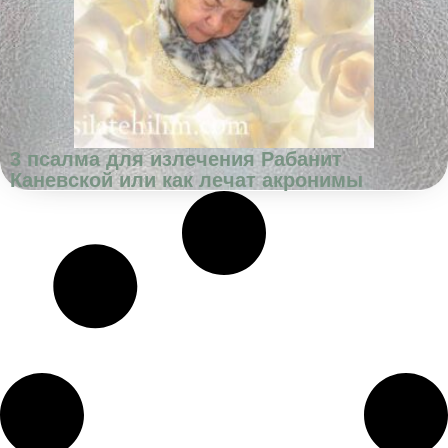
3 псалма для излечения Рабанит
Каневской или как лечат акронимы