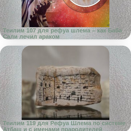
Теилим 107 для рефуа шлема – как Баба
Сали лечил араком
Теилим 119 для Рефуа Шлема по системе
Атбаш и с именами прародителей