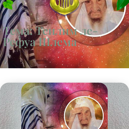
Тема: Теилим ле-
Рефуа Шлема