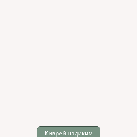
Киврей цадиким