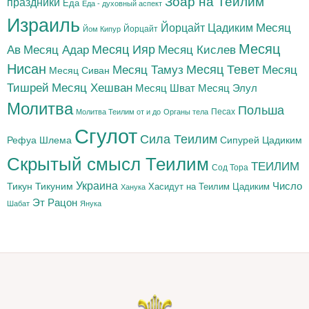
Зоар на Теилим
праздники
Еда
Еда - духовный аспект
Израиль
Йорцайт Цадиким
Месяц
Йорцайт
Йом Кипур
Месяц
Месяц Адар
Месяц Ияр
Месяц Кислев
Ав
Нисан
Месяц Тамуз
Месяц Тевет
Месяц
Месяц Сиван
Тишрей
Месяц Хешван
Месяц Шват
Месяц Элул
Молитва
Польша
Песах
Молитва Теилим от и до
Органы тела
Сгулот
Сила Теилим
Рефуа Шлема
Сипурей Цадиким
Скрытый смысл Теилим
ТЕИЛИМ
Сод Тора
Украина
Тикун
Тикуним
Число
Цадиким
Хасидут на Теилим
Ханука
Эт Рацон
Шабат
Янука