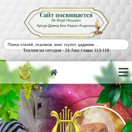
Сайт посвящается
Ле Илуй Нишмат
Артур-Давид бен Аарон-Андижан
Теилим на сегодня - 24 Ава: главы 113-118