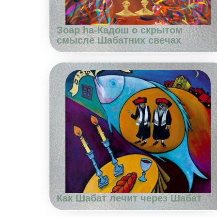
Зоар hа-Кадош о скрытом
смысле Шабатних свечах
Как Шабат лечит через Шабат