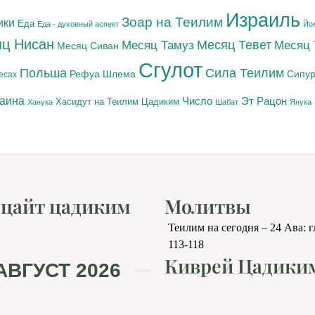
Израиль
Зоар на Теилим
ики
Еда
Еда - духовный аспект
Йо
ц Нисан
Месяц Тамуз
Месяц Тевет
Месяц
Месяц Сиван
Сгулот
Польша
Сила Теилим
Рефуа Шлема
Сипур
есах
раина
Число
Эт Рацон
Цадиким
Хасидут на Теилим
Ханука
Шабат
Янука
цайт цадиким
Молитвы
Теилим на сегодня – 24 Ава: 
113-118
Киврей Цадики
АВГУСТ 2026