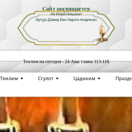
Сайт посвящается
Ле Илуй Нишмат
Артур-Давид бен Аарон-Андижан
Теилим на сегодня - 24 Ава: главы 113-118
Теилим
Сгулот
Цадиким
Празд