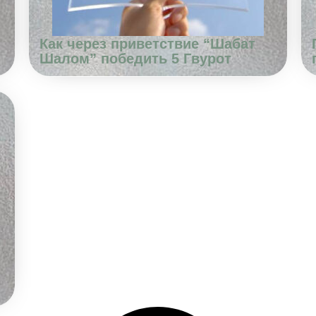
Как через приветствие “Шабат
Шалом” победить 5 Гвурот