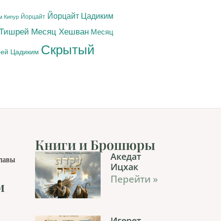
Йорцайт Цадиким
Йорцайт
м Кипур
 Тишрей
Месяц Хешван
Месяц
Скрытый
ей Цадиким
Книги и Брошюры
Акедат
главы
Ицхак
Перейти »
м
Игерет