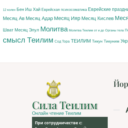
Бен Иш Хай
Еврейские праздн
Еврейская психосоматика
12 колен
Меся
Месяц Адар
Месяц Ияр
Месяц Кислев
Месяц Ав
Молитва
Шват
Месяц Элул
П
Молитва Теилим от и до
Органы тела
смысл Теилим
ТЕИЛИМ
Ук
Тикун
Тикуним
Сод Тора
Йор
Сила Теилим
Онлайн чтение Теилим
При сотрудничестве с: