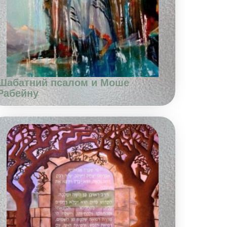
Шабатний псалом и Моше
Рабейну