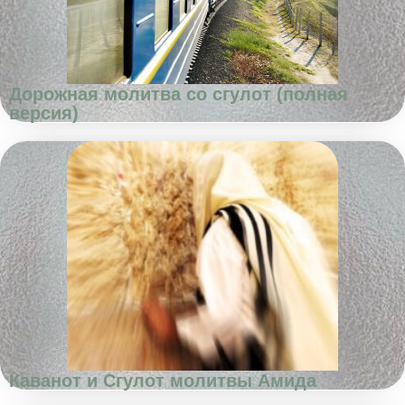
Дорожная молитва со сгулот (полная
версия)
Каванот и Сгулот молитвы Амида