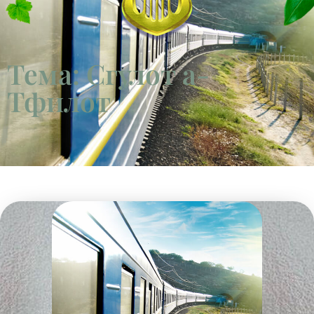
Тема: Сгулот а-
Тфилот