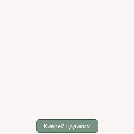
Киврей цадиким