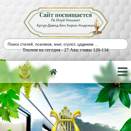
Сайт посвящается
Ле Илуй Нишмат
Артур-Давид бен Аарон-Андижан
Теилим на сегодня - 27 Ава: главы 120-134