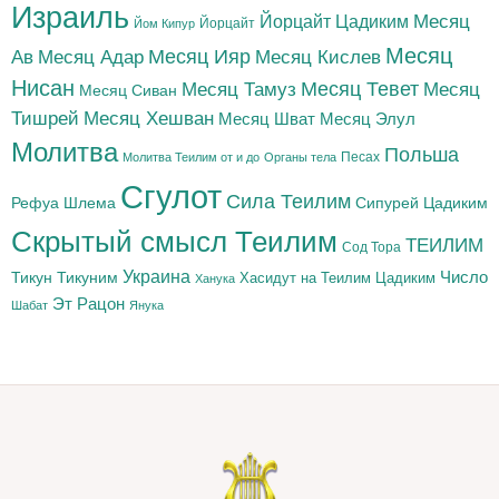
Израиль
Йорцайт Цадиким
Месяц
Йорцайт
Йом Кипур
Месяц
Месяц Адар
Месяц Ияр
Месяц Кислев
Ав
Нисан
Месяц Тамуз
Месяц Тевет
Месяц
Месяц Сиван
Тишрей
Месяц Хешван
Месяц Шват
Месяц Элул
Молитва
Польша
Песах
Молитва Теилим от и до
Органы тела
Сгулот
Сила Теилим
Рефуа Шлема
Сипурей Цадиким
Скрытый смысл Теилим
ТЕИЛИМ
Сод Тора
Украина
Тикун
Тикуним
Число
Цадиким
Хасидут на Теилим
Ханука
Эт Рацон
Шабат
Янука