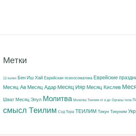
Метки
Бен Иш Хай
Еврейские праздн
Еврейская психосоматика
12 колен
Меся
Месяц Адар
Месяц Ияр
Месяц Кислев
Месяц Ав
Молитва
Шват
Месяц Элул
П
Молитва Теилим от и до
Органы тела
смысл Теилим
ТЕИЛИМ
Ук
Тикун
Тикуним
Сод Тора