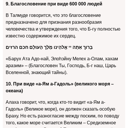
9. Благословение при виде 600 000 людей
В Талмуде говорится, что это благословение
предназначено для признания разнообразия
человечества и утверждения того, что Б-гу полностью
известно содержимое их сердец.
בָרוך אַתָה יי אֱלהֵינו מֶׁלֶׁך הָעולָם חכם הרזים
«Барух Ата Адо-най, Элоhэйну Мелех а-Олам, хахам
аразим» – (Благословен Ты, Господь, Б-г наш, Царь
Вселенной, знающий тайны).
10. При виде «а-Ям а-Гадоль» (великого моря –
океана)
Алаха говорит, что, когда кто-то видит «а-Ям а-
Гадоль» (Великое море), он должен сказать особую
Браху. Но есть разногласие между поским, по поводу
того, какое море считается Великим – Средиземное