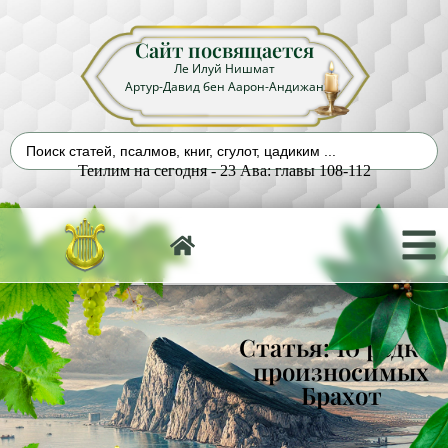
Сайт посвящается
Ле Илуй Нишмат
Артур-Давид бен Аарон-Андижан
Теилим на сегодня - 23 Ава: главы 108-112
Статья: 10 редко-
произносимых
Брахот