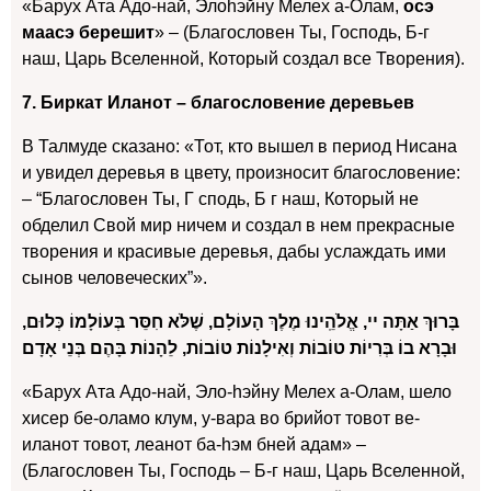
«Барух Ата Адо-най, Элоhэйну Мелех а-Олам,
осэ
маасэ берешит
» – (Благословен Ты, Господь, Б-г
наш, Царь Вселенной, Который создал все Творения).
7. Биркат Иланот – благословение деревьев
В Талмуде сказано: «Тот, кто вышел в период Нисана
и увидел деревья в цвету, произносит благословение:
– “Благословен Ты, Г сподь, Б г наш, Который не
обделил Свой мир ничем и создал в нем прекрасные
творения и красивые деревья, дабы услаждать ими
сынов человеческих”».
בָּרוּךְ אַתָּה יי, אֱלֹהֵֽינוּ מֶלֶךְ הָעוֹלָם, שֶׁלֹּא חִסֵּר בְּעוֹלָמוֹ כְּלוּם,
וּבָרָא בוֹ בְּרִיוֹת טוֹבוֹת וְאִילָנוֹת טוֹבוֹת, לֵהָנוֹת בָּהֶם בְּנֵי אָדָם
«Барух Ата Адо-най, Эло-hэйну Мелех а-Олам, шело
хисер бе-оламо клум, у-вара во брийот товот ве-
иланот товот, леанот ба-hэм бней адам» –
(Благословен Ты, Господь – Б-г наш, Царь Вселенной,