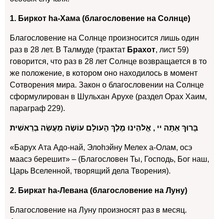
1. Биркот hа-Хама (благословение на Солнце)
Благословение на Солнце произносится лишь один
раз в 28 лет. В Талмуде (трактат
Брахот
, лист 59)
говорится, что раз в 28 лет Солнце возвращается в то
же положение, в котором оно находилось в момент
Сотворения мира. Закон о благословении на Солнце
сформулирован в Шульхан Арухе (раздел Орах Хаим,
параграф 229).
בָּרוּךְ אַתָּה יי , אֱלהֵינוּ מֶלֶךְ הָעולָם עוֹשֶׂה מַעֲשֵׂה בְרֵאשִׁית
«Барух Ата Адо-най, Элоhэйну Мелех а-Олам, осэ
маасэ берешит» – (Благословен Ты, Господь, Бог наш,
Царь Вселенной, творящий дела Творения).
2. Биркат hа-Левана (благословение на Луну)
Благословение на Луну произносят раз в месяц.