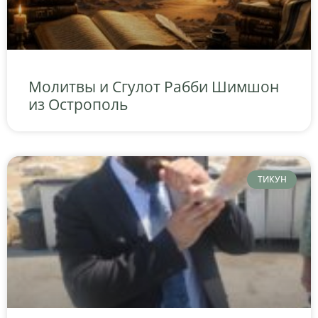
Молитвы и Сгулот Рабби Шимшон
из Острополь
ТИКУН