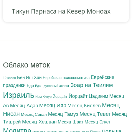
Тикун Парнаса на Кевер Моноах
Облако меток
Бен Иш Хай
Еврейские
Еврейская психосоматика
12 колен
Зоар на Теилим
праздники
Еда
Еда - духовный аспект
Израиль
Йорцайт Цадиким
Месяц
Йорцайт
Йом Кипур
Месяц
Месяц Адар
Месяц Ияр
Месяц Кислев
Ав
Нисан
Месяц Тамуз
Месяц Тевет
Месяц
Месяц Сиван
Тишрей
Месяц Хешван
Месяц Шват
Месяц Элул
Молитва
Польша
Песах
Молитва Теилим от и до
Органы тела