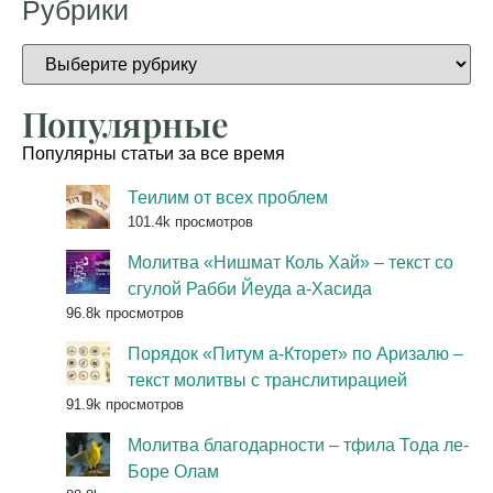
Рубрики
Популярные
Популярны статьи за все время
Теилим от всех проблем
101.4k просмотров
Молитва «Нишмат Коль Хай» – текст со
сгулой Рабби Йеуда а-Хасида
96.8k просмотров
Порядок «Питум а-Кторет» по Аризалю –
текст молитвы с транслитирацией
91.9k просмотров
Молитва благодарности – тфила Тода ле-
Боре Олам