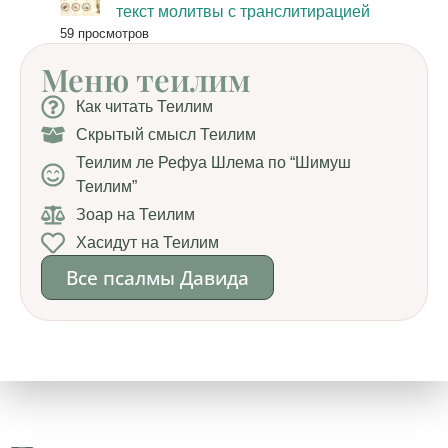
текст молитвы с транслитирацией
59 просмотров
Меню теилим
Как читать Теилим
Скрытый смысл Теилим
Теилим ле Рефуа Шлема по “Шимуш
Теилим”
Зоар на Теилим
Хасидут на Теилим
Все псалмы Давида