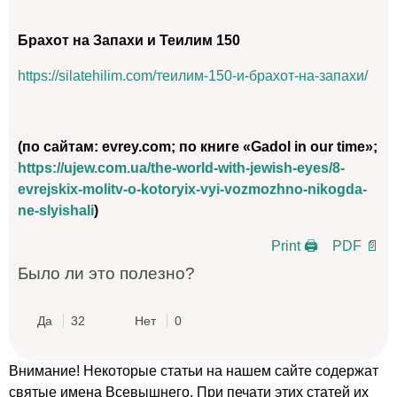
Брахот на Запахи и Теилим 150
https://silatehilim.com/теилим-150-и-брахот-на-запахи/
(по сайтам: evrey.com; по книге «Gadol in our time»;
https://ujew.com.ua/the-world-with-jewish-eyes/8-
evrejskix-molitv-o-kotoryix-vyi-vozmozhno-nikogda-
ne-slyishali
)
Print 🖨
PDF 📄
Было ли это полезно?
Да
32
Нет
0
Внимание! Некоторые статьи на нашем сайте содержат
святые имена Всевышнего. При печати этих статей их