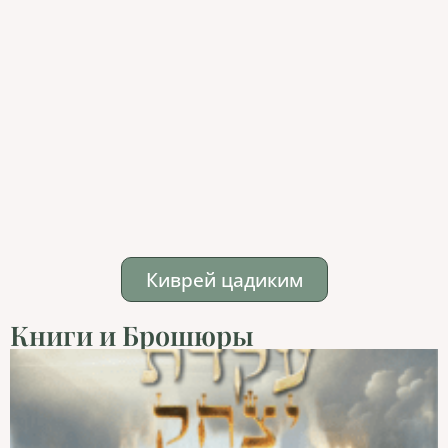
Киврей цадиким
Книги и Брошюры