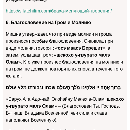
https://silatehilim.com/браха-меняющий-творения/
6. Благословение на Гром и Молнию
Мишна утверждает, что при виде молнии и грома
произносят особые благословения. Сначала, при
виде молнии, говорят: «
осэ маасэ Берешит
», а
затем, услышав гром: «
шекохо у-гвурато малэ
Олам
». Кто уже произнес благословения на молнию и
на гром, не должен повторять их снова в течение того
же дня.
בָרוך אַתָה יי אֱלהֵינו מֶׁלֶׁך הָעולָם שכחו וגבורתו מלא עולם
«Барух Ата Адо-най, Элоhэйну Мелех а-Олам,
шекохо
у-гвурато малэ Олам
» – (Благословен Ты, Господь,
Б-г наш, Владыка Вселенной, чьи сила и слава
наполняют Вселенную).