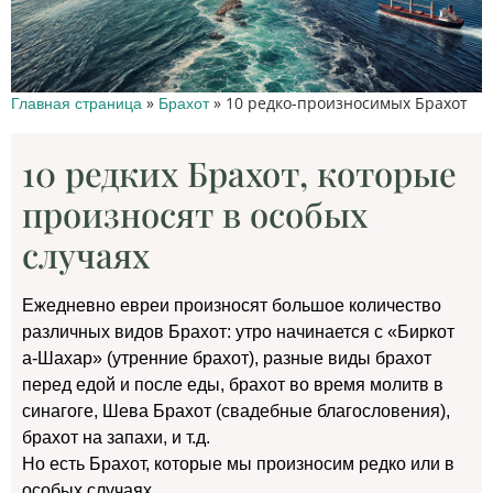
»
»
10 редко-произносимых Брахот
Главная страница
Брахот
10 редких Брахот, которые
произносят в особых
случаях
Ежедневно евреи произносят большое количество
различных видов Брахот: утро начинается с «Биркот
а-Шахар» (утренние брахот), разные виды брахот
перед едой и после еды, брахот во время молитв в
синагоге, Шева Брахот (свадебные благословения),
брахот на запахи, и т.д.
Но есть Брахот, которые мы произносим редко или в
особых случаях.