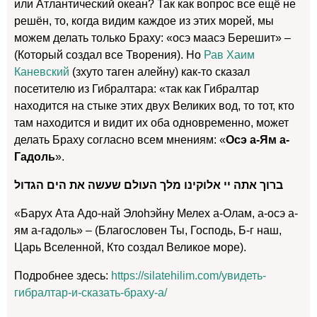
или Атлантический океан? Так как вопрос все ещё не
решён, то, когда видим каждое из этих морей, мы
можем делать только Браху: «осэ маасэ Берешит» –
(Который создал все Творения). Но
Рав Хаим
Каневский
(зхуто таген алейну) как-то сказал
посетителю из Гибралтара: «так как Гибралтар
находится на стыке этих двух Великих вод, то тот, кто
там находится и видит их оба одновременно, может
делать Браху согласно всем мнениям: «
Осэ а-Ям а-
Гадоль
».
ברוך אתה יי אלוקינו מלך העולם שעשה את הים הגדול
«Барух Ата Адо-най Элоhэйну Мелех а-Олам, а-осэ а-
ям а-гадоль» – (Благословен Ты, Господь, Б-г наш,
Царь Вселенной, Кто создал Великое море).
Подробнее здесь:
https://silatehilim.com/увидеть-
гибралтар-и-сказать-браху-а/