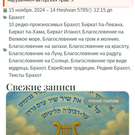
×
15 ноября, 2024 – 14 Heshvan 5785
12:15 дп
Брахот
10 редко-произносимых Брахот
,
Биркат hа-Левана
,
Биркат hа-Хама
,
Биркат Иланот
,
Благословение на
Великое море
,
Благословение на гром и молнию
,
Благословение на запахи
,
Благословение на красоту
,
Благословение на Луну
,
Благословение на радугу
,
Благословение на Солнце
,
Благословение при виде
мудреца
,
Брахот
,
Еврейские традиции
,
Редкие Брахот
,
Тексты Брахот
Свежие записи
ЧТЕНИЕ ТЕИЛИМ