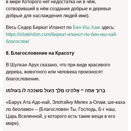
в мире Которого нет недостатка ни в чём,
сотворивший в нём создания добрые и деревья
добрые для наслаждения людей ими).
Весь Седер Биркат Иланот по
Бен Иш Хаю
здесь:
https://silatehilim.com/биркат-иланот-по-бен-иш-хай-
благослов/
8. Благословение на Красоту
В Шулхан Арух сказано, что при виде красивого
дерева, животного или человека произносят
благословение.
בָרוך אַתָה יי אֱלהֵינו מֶׁלֶׁך הָעולָ םשככה לו בעולמו
«Барух Ата Адо-най, Элоhэйну Мелех а-Олам, ше-каха
ло беоламо» – (Благословен Ты, Господь, Б-г наш,
Царь Вселенной, у которого есть такие вещи в его
мире).