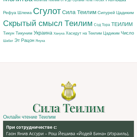
Сгулот
Сила Теилим
Рефуа Шлема
Сипурей Цадиким
Скрытый смысл Теилим
ТЕИЛИМ
Сод Тора
Украина
Тикун
Тикуним
Число
Цадиким
Хасидут на Теилим
Ханука
Эт Рацон
Шабат
Янука
Сила Теилим
Онлайн чтение Теилим
При сотрудничестве с:
Гаон Янив Ассури – Рош Йешива «Йодей Бина» (Израиль),