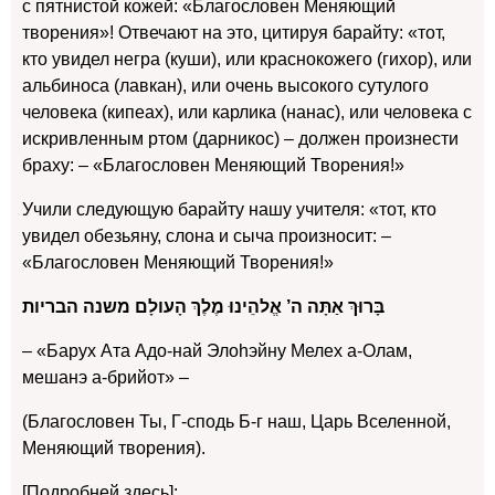
с пятнистой кожей: «Благословен Меняющий
творения»! Отвечают на это, цитируя барайту: «тот,
кто увидел негра (куши), или краснокожего (гихор), или
альбиноса (лавкан), или очень высокого сутулого
человека (кипеах), или карлика (нанас), или человека с
искривленным ртом (дарникос) – должен произнести
браху: – «Благословен Меняющий Творения!»
Учили следующую барайту нашу учителя: «тот, кто
увидел обезьяну, слона и сыча произносит: –
«Благословен Меняющий Творения!»
בָּרוּךְ אַתָּה ה’ אֱלהֵינוּ מֶלֶךְ הָעולָם משנה הבריות
– «Барух Ата Адо-най Элоhэйну Мелех а-Олам,
мешанэ а-брийот» –
(Благословен Ты, Г-сподь Б-г наш, Царь Вселенной,
Меняющий творения).
[Подробней здесь]: