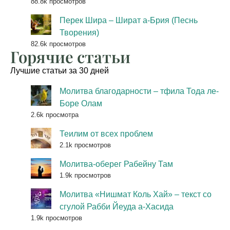
88.8k просмотров
Перек Шира – Шират а-Брия (Песнь
Творения)
82.6k просмотров
Горячие статьи
Лучшие статьи за 30 дней
Молитва благодарности – тфила Тода ле-
Боре Олам
2.6k просмотра
Теилим от всех проблем
2.1k просмотров
Молитва-оберег Рабейну Там
1.9k просмотров
Молитва «Нишмат Коль Хай» – текст со
сгулой Рабби Йеуда а-Хасида
1.9k просмотров