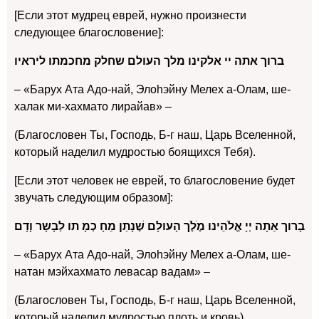
[Если этот мудрец еврей, нужно произнести
следующее благословение]:
ברוך אתה יי אלקינו מלך העולם שחלק מחכמתו ליראיו
– «Барух Ата Адо-най, Элоhэйну Мелех а-Олам, ше-
халак ми-хахмато лирайав» –
(Благословен Ты, Господь, Б-г наш, Царь Вселенной,
который наделил мудростью боящихся Тебя).
[Если этот человек не еврей, то благословение будет
звучать следующим образом]:
בָרוך אַתָה יְיָ אֱלֹהֵינו מֶׁלֶׁך הָעולָם שֶׁנָתַן מֵחָ כְמָ תו לְבָשָר וָדָם
– «Барух Ата Адо-най, Элоhэйну Мелех а-Олам, ше-
натан мэйхахмато левасар вадам» –
(Благословен Ты, Господь, Б-г наш, Царь Вселенной,
который наделил мудростью плоть и кровь).