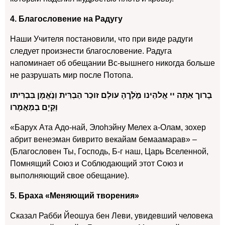
4. Благословение на Радугу
Наши Учителя постановили, что при виде радуги
следует произнести благословение. Радуга
напоминает об обещании Вс-вышнего никогда больше
не разрушать мир после Потопа.
בָרוך אַתָה יי אֱלהֵינו מֶׁלֶׁךהָ עולָם זוכֵר הַבְרִּית וְנֶׁאֱמָן בִּבְרִּיתו
וְקַיָם בְמַאֲמָרו
«Барух Ата Адо-най, Элоhэйну Мелех а-Олам, зохер
абрит венеэман биврито векайам бемаамарав» –
(Благословен Ты, Господь, Б-г наш, Царь Вселенной,
Помнящий Союз и Соблюдающий этот Союз и
выполняющий свое обещание).
5. Браха «Меняющий творения»
Сказал Рабби Йеошуа бен Леви, увидевший человека