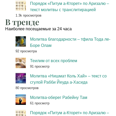
Порядок «Питум а-Кторет» по Аризалю –
текст молитвы с транслитирацией
1.3k просмотров
В тренде
Наиболее посещаемые за 24 часа
Молитва благодарности – тфила Тода ле-
Боре Олам
92 просмотра
Теилим от всех проблем
91 просмотр
Молитва «Нишмат Коль Хай» – текст со
сгулой Рабби Йеуда а-Хасида
80 просмотров
Молитва-оберег Рабейну Там
61 просмотр
Порядок «Питум а-Кторет» по Аризалю –