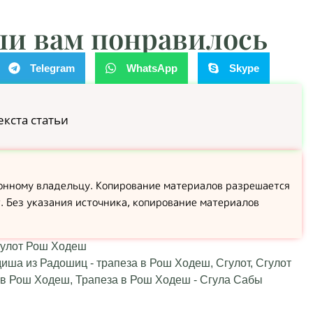
ли вам понравилось
Telegram
WhatsApp
Skype
екста статьи
конному владельцу. Копирование материалов разрешается
т. Без указания источника, копирование материалов
улот Рош Ходеш
диша из Радошиц - трапеза в Рош Ходеш
,
Сгулот
,
Сгулот
 в Рош Ходеш
,
Трапеза в Рош Ходеш - Сгула Сабы