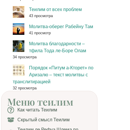
Теилим от всех проблем
43 просмотра
Молитва-оберег Рабейну Там
41 просмотр
Молитва благодарности –
тфила Тода ле-Боре Олам
34 просмотра
Порядок «Питум а-Кторет» по
Аризалю – текст молитвы с
транслитирацией
32 просмотра
Меню теилим
Как читать Теилим
Скрытый смысл Теилим
Теилим ле Рефуа Шлема по