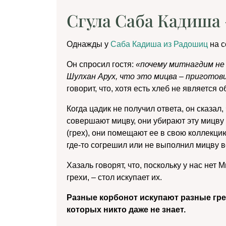
Сгула Саба Кадиша 
Однажды у
Саба Кадиша из Радошиц
на с
Он спросил гостя:
«почему митнагдим не 
Шулхан Арух, что это мицва – приготов
говорит, что, хотя есть хлеб не является о
Когда цадик не получил ответа, он сказал,
совершают мицву, они убирают эту мицву 
(грех), они помещают ее в свою коллекцию
где-то согрешил или не выполнил мицву в
Хазаль говорят, что, поскольку у нас нет
грехи, – стол искупает их.
Разные корбонот искупают разные грех
которых никто даже не знает.