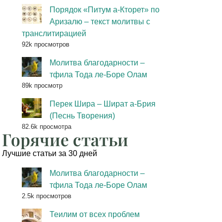
Порядок «Питум а-Кторет» по
Аризалю – текст молитвы с
транслитирацией
92k просмотров
Молитва благодарности –
тфила Тода ле-Боре Олам
89k просмотр
Перек Шира – Шират а-Брия
(Песнь Творения)
82.6k просмотра
Горячие статьи
Лучшие статьи за 30 дней
Молитва благодарности –
тфила Тода ле-Боре Олам
2.5k просмотров
Теилим от всех проблем