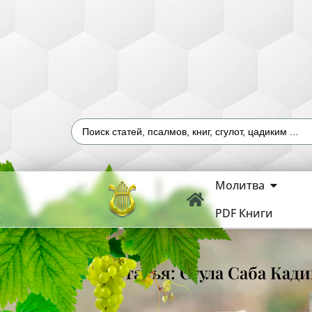
Молитва
PDF Книги
Статья: Сгула Саба Кад