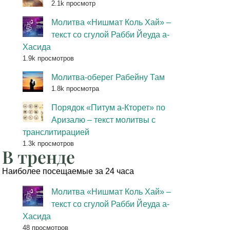
2.1k просмотр
Молитва «Нишмат Коль Хай» –
текст со сгулой Рабби Йеуда а-
Хасида
1.9k просмотров
Молитва-оберег Рабейну Там
1.8k просмотра
Порядок «Питум а-Кторет» по
Аризалю – текст молитвы с
транслитирацией
1.3k просмотров
В тренде
Наиболее посещаемые за 24 часа
Молитва «Нишмат Коль Хай» –
текст со сгулой Рабби Йеуда а-
Хасида
48 просмотров