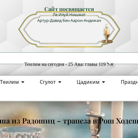
Сайт посвящается
Ле Илуй Нишмат
Артур-Давид бен Аарон-Андижан
Теилим на сегодня - 25 Ава: главы 119 א-ל
Теилим
Сгулот
Цадиким
Празд
иша из Радошиц – трапеза в Рош Ходе