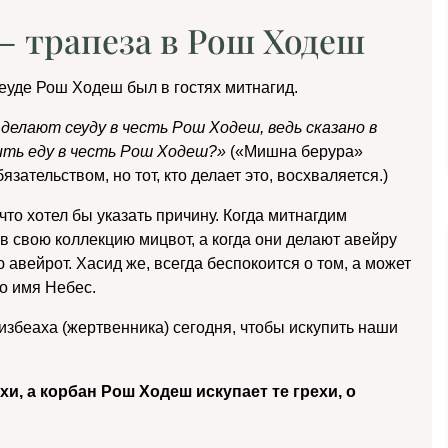
– трапеза в Рош Ходеш
еуде Рош Ходеш был в гостях митнагид.
делают сеуду в честь Рош Ходеш, ведь сказано в
ить еду в честь Рош Ходеш?»
(«Мишна берура»
бязательством, но тот, кто делает это, восхваляется.)
 что хотел бы указать причину. Когда митнагдим
в свою коллекцию мицвот, а когда они делают авейру
 авейрот. Хасид же, всегда беспокоится о том, а может
о имя Небес.
 Мизбеаха (жертвенника) сегодня, чтобы искупить наши
и, а корбан Рош Ходеш искупает те грехи, о