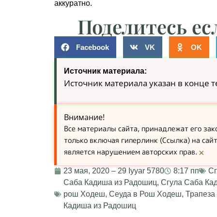
аккуратно.
Поделитесь ес
Facebook
VK
OK
Источник материала:
Источник материала указан в конце т
Внимание!
Все материалы сайта, принадлежат его за
только включая гиперлинк (Ссылка) на сай
является нарушением авторских прав.
×
23 мая, 2020 – 29 Iyyar 5780
8:17 пп
Сг
Саба Кадиша из Радошиц
,
Сгула Саба Ка
рош Ходеш
,
Сеуда в Рош Ходеш
,
Трапеза
Кадиша из Радошиц